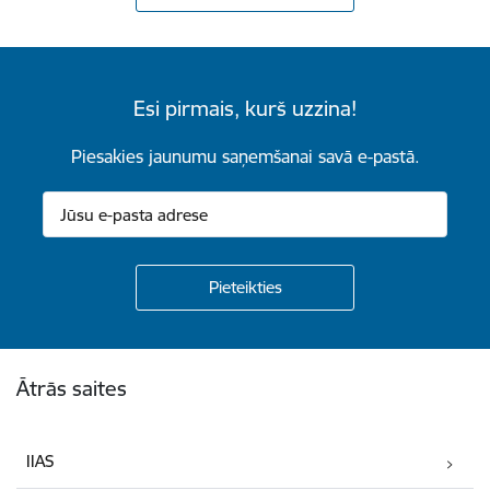
Esi pirmais, kurš uzzina!
Piesakies jaunumu saņemšanai savā e-pastā.
Kājene
Ātrās saites
IIAS