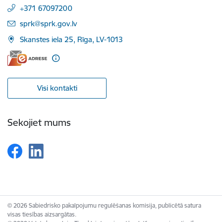
+371 67097200
E-pasts:
sprk@sprk.gov.lv
Skanstes iela 25, Rīga, LV-1013
Visi kontakti
Sekojiet mums
© 2026 Sabiedrisko pakalpojumu regulēšanas komisija, publicētā satura
visas tiesības aizsargātas.