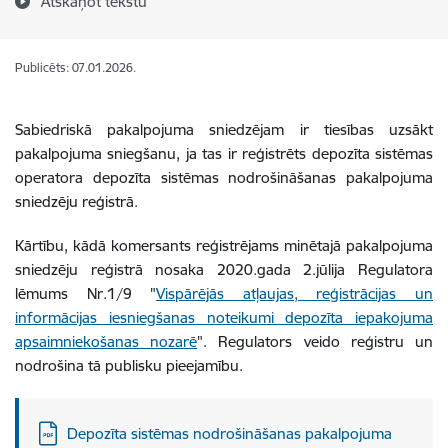
Atskaņot tekstu
Publicēts: 07.01.2026.
Sabiedriskā pakalpojuma sniedzējam ir tiesības uzsākt
pakalpojuma sniegšanu, ja tas ir reģistrēts depozīta sistēmas
operatora depozīta sistēmas nodrošināšanas pakalpojuma
sniedzēju reģistrā.
Kārtību, kādā komersants reģistrējams minētajā pakalpojuma
sniedzēju reģistrā nosaka 2020.gada 2.jūlija Regulatora
lēmums Nr.1/9 "
Vispārējās atļaujas, reģistrācijas un
informācijas iesniegšanas noteikumi depozīta iepakojuma
apsaimniekošanas nozarē
". Regulators veido reģistru un
nodrošina tā publisku pieejamību.
Lejupielādēt:
Depozīta sistēmas nodrošināšanas pakalpojuma