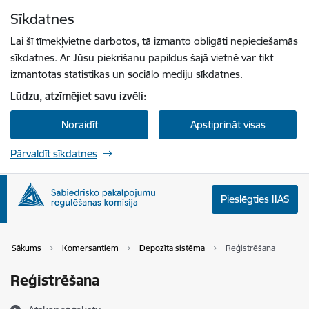
Pāriet uz lapas saturu
Sīkdatnes
Spied
lai meklētu
Enter
Lai šī tīmekļvietne darbotos, tā izmanto obligāti nepieciešamās
sīkdatnes. Ar Jūsu piekrišanu papildus šajā vietnē var tikt
izmantotas statistikas un sociālo mediju sīkdatnes.
Lūdzu, atzīmējiet savu izvēli:
Noraidīt
Apstiprināt visas
Pārvaldīt sīkdatnes
Pieslēgties IIAS
Sākums
Komersantiem
Depozīta sistēma
Reģistrēšana
Reģistrēšana