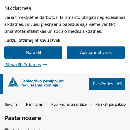
Pāriet uz lapas saturu
Sīkdatnes
Spied
lai meklētu
Enter
Lai šī tīmekļvietne darbotos, tā izmanto obligāti nepieciešamās
sīkdatnes. Ar Jūsu piekrišanu papildus šajā vietnē var tikt
izmantotas statistikas un sociālo mediju sīkdatnes.
Lūdzu, atzīmējiet savu izvēli:
Noraidīt
Apstiprināt visas
Pārvaldīt sīkdatnes
Pieslēgties IIAS
Sākums
Par mums
Publikācijas un analīze
Pārskati par pakalpoju
Pasta nozare