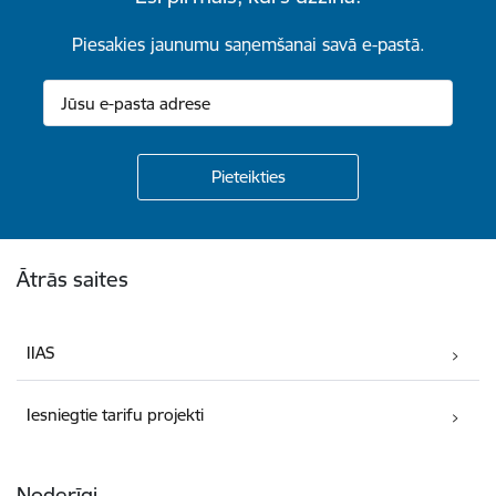
Piesakies jaunumu saņemšanai savā e-pastā.
Kājene
Ātrās saites
IIAS
Iesniegtie tarifu projekti
Noderīgi