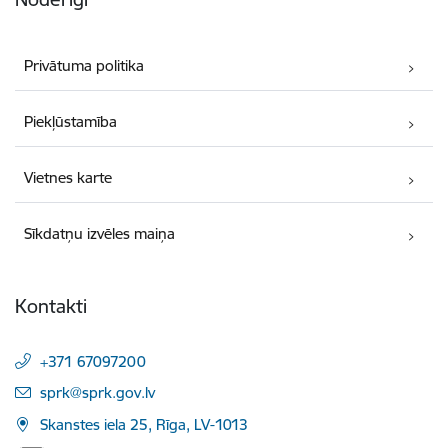
Privātuma politika
Piekļūstamība
Vietnes karte
Sīkdatņu izvēles maiņa
Kontakti
+371 67097200
E-pasts:
sprk@sprk.gov.lv
Skanstes iela 25, Rīga, LV-1013