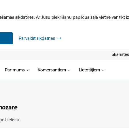
iešamās sīkdatnes. Ar Jūsu piekrišanu papildus šajā vietnē var tikt i
Pārvaldīt sīkdatnes
Skanstes 
Par mums
Komersantiem
Lietotājiem
nozare
ņot tekstu