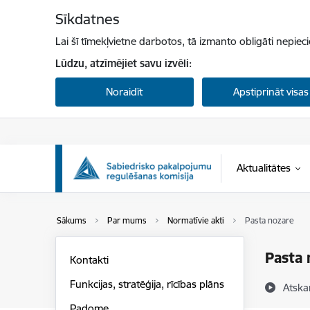
Pāriet uz lapas saturu
Sīkdatnes
Lai šī tīmekļvietne darbotos, tā izmanto obligāti nepiec
Lūdzu, atzīmējiet savu izvēli:
Noraidīt
Apstiprināt visas
Aktualitātes
Sākums
Par mums
Normatīvie akti
Pasta nozare
Pasta 
Kontakti
Funkcijas, stratēģija, rīcības plāns
Atska
Padome