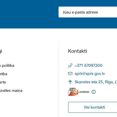
i
Kontakti
 politika
+371 67097200
E-pasts:
sprk@sprk.gov.lv
mība
Skanstes iela 25, Rīga, 
arte
izvēles maiņa
Visi kontakti