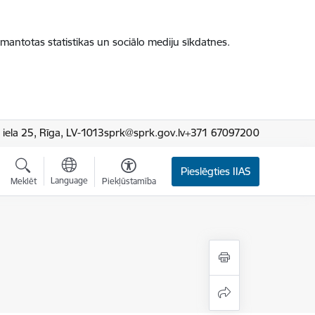
zmantotas statistikas un sociālo mediju sīkdatnes.
iela 25, Rīga, LV-1013
sprk@sprk.gov.lv
+371 67097200
Pieslēgties IIAS
Language
Meklēt
Piekļūstamība