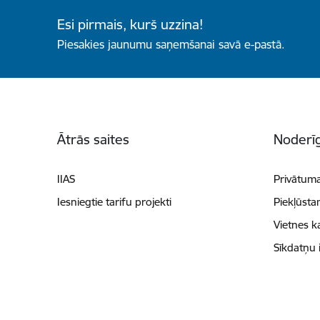
Esi pirmais, kurš uzzina!
Piesakies jaunumu saņemšanai savā e-pastā.
Kājene
Ātrās saites
Noderīg
IIAS
Privātuma
Iesniegtie tarifu projekti
Piekļūsta
Vietnes k
Sīkdatņu 