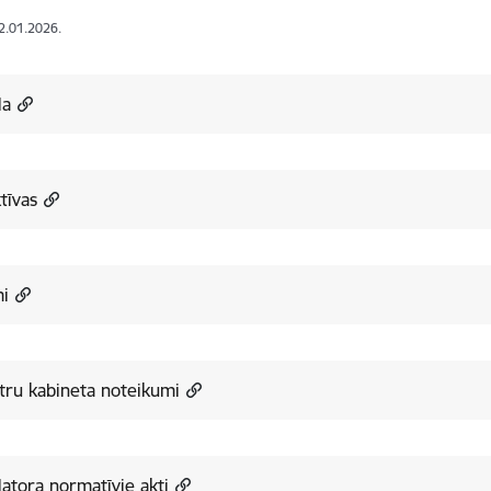
12.01.2026.
la
tīvas
mi
tru kabineta noteikumi
atora normatīvie akti