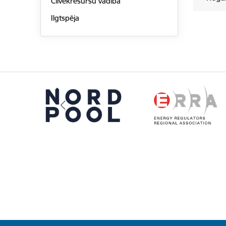
Cilvēkresursu vadība
Ilgtspēja