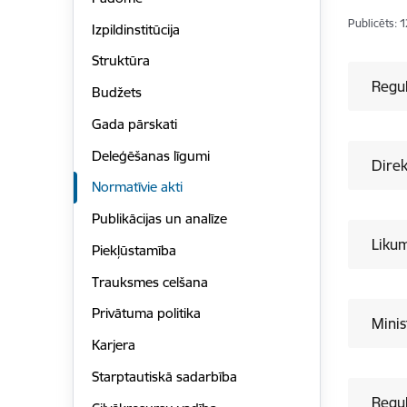
Publicēts: 
Izpildinstitūcija
Struktūra
Regu
Budžets
Gada pārskati
Deleģēšanas līgumi
Direk
Normatīvie akti
Publikācijas un analīze
Liku
Piekļūstamība
Trauksmes celšana
Privātuma politika
Minis
Karjera
Starptautiskā sadarbība
Regul