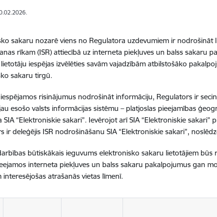
10.02.2026.
sko sakaru nozarē viens no Regulatora uzdevumiem ir nodrošināt lie
šanas rīkam (ISR) attiecībā uz interneta piekļuves un balss sakaru pa
t lietotāju iespējas izvēlēties savām vajadzībām atbilstošāko pakalpo
sko sakaru tirgū.
t iespējamos risinājumus nodrošināt informāciju, Regulators ir secinā
jau esošo valsts informācijas sistēmu – platjoslas pieejamības ģeog
 SIA “Elektroniskie sakari”. Ievērojot arī SIA “Elektroniskie sakari”
s ir deleģējis ISR nodrošināšanu SIA “Elektroniskie sakari”, noslē
arbības būtiskākais ieguvums elektronisko sakaru lietotājiem būs r
ieejamos interneta piekļuves un balss sakaru pakalpojumus gan mobi
m interesējošas atrašanās vietas līmenī.