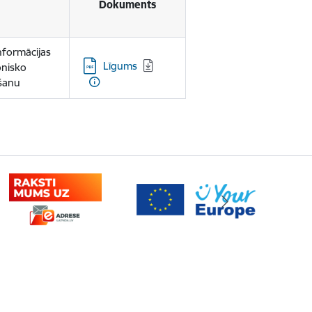
Dokuments
nformācijas
Lejupielādēt:
Līgums
onisko
šanu