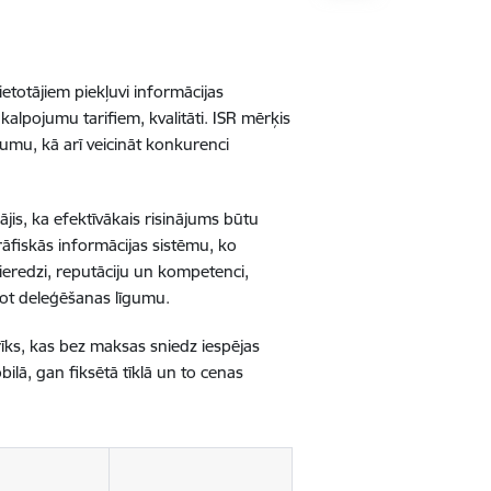
totājiem piekļuvi informācijas
kalpojumu tarifiem, kvalitāti. ISR mērķis
jumu, kā arī veicināt konkurenci
jis, ka efektīvākais risinājums būtu
rāfiskās informācijas sistēmu, ko
 pieredzi, reputāciju un kompetenci,
dzot deleģēšanas līgumu.
īks, kas bez maksas sniedz iespējas
lā, gan fiksētā tīklā un to cenas