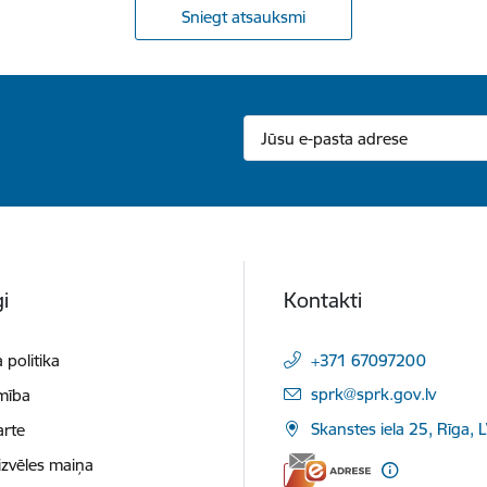
Sniegt atsauksmi
i
Kontakti
 politika
+371 67097200
E-pasts:
sprk@sprk.gov.lv
mība
Skanstes iela 25, Rīga, 
arte
izvēles maiņa