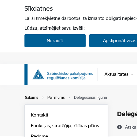
Pāriet uz lapas saturu
Sīkdatnes
Lai šī tīmekļvietne darbotos, tā izmanto obligāti nepiec
Lūdzu, atzīmējiet savu izvēli:
Noraidīt
Apstiprināt visas
Aktualitātes
Sākums
Par mums
Deleģēšanas līgumi
Deleģē
Kontakti
Funkcijas, stratēģija, rīcības plāns
Atska
Padome