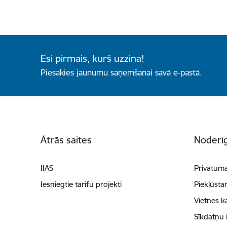
Esi pirmais, kurš uzzina!
Piesakies jaunumu saņemšanai savā e-pastā.
Kājene
Ātrās saites
Noderīg
IIAS
Privātuma
Iesniegtie tarifu projekti
Piekļūsta
Vietnes k
Sīkdatņu 