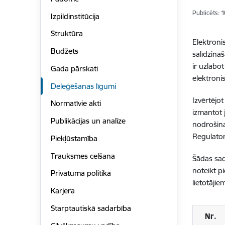
Publicēts: 
Izpildinstitūcija
Struktūra
Elektroni
Budžets
salīdzinā
ir uzlabo
Gada pārskati
elektroni
Deleģēšanas līgumi
Izvērtējo
Normatīvie akti
izmantot 
Publikācijas un analīze
nodrošina
Regulator
Piekļūstamība
Trauksmes celšana
Šādas sad
noteikt p
Privātuma politika
lietotājie
Karjera
Starptautiskā sadarbība
Nr.