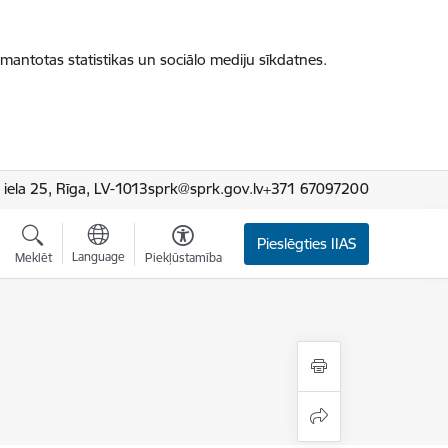
zmantotas statistikas un sociālo mediju sīkdatnes.
iela 25, Rīga, LV-1013
sprk@sprk.gov.lv
+371 67097200
Pieslēgties IIAS
Language
Meklēt
Piekļūstamība