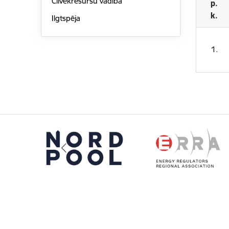
Cilvēkresursu vadība
p.
k.
Ilgtspēja
1.