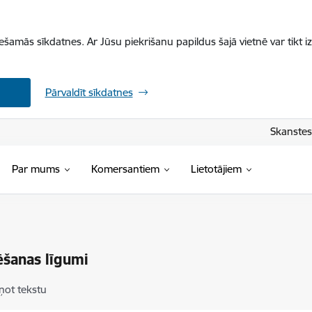
iešamās sīkdatnes. Ar Jūsu piekrišanu papildus šajā vietnē var tikt i
Pārvaldīt sīkdatnes
Skanstes 
Par mums
Komersantiem
Lietotājiem
šanas līgumi
ņot tekstu