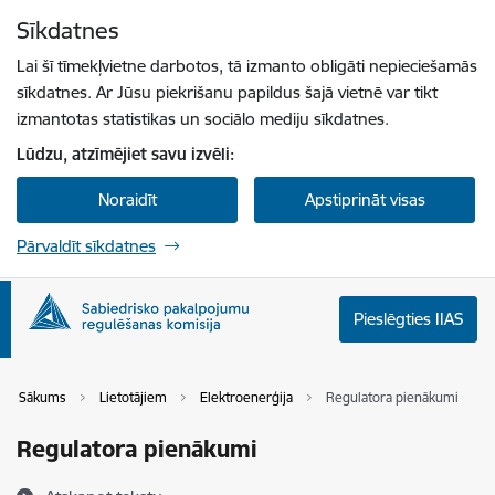
Pāriet uz lapas saturu
Sīkdatnes
Spied
lai meklētu
Enter
Lai šī tīmekļvietne darbotos, tā izmanto obligāti nepieciešamās
sīkdatnes. Ar Jūsu piekrišanu papildus šajā vietnē var tikt
izmantotas statistikas un sociālo mediju sīkdatnes.
Lūdzu, atzīmējiet savu izvēli:
Noraidīt
Apstiprināt visas
Pārvaldīt sīkdatnes
Pieslēgties IIAS
Sākums
Lietotājiem
Elektroenerģija
Regulatora pienākumi
Regulatora pienākumi