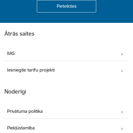
Kājene
Ātrās saites
IIAS
Iesniegtie tarifu projekti
Noderīgi
Privātuma politika
Piekļūstamība