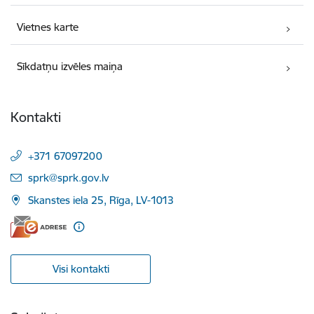
Vietnes karte
Sīkdatņu izvēles maiņa
Kontakti
+371 67097200
E-pasts:
sprk@sprk.gov.lv
Skanstes iela 25, Rīga, LV-1013
Visi kontakti