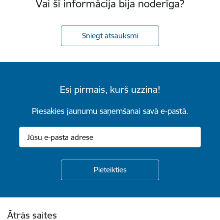
Vai šī informācija bija noderīga?
Sniegt atsauksmi
Esi pirmais, kurš uzzina!
Piesakies jaunumu saņemšanai savā e-pastā.
Kājene
Ātrās saites