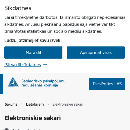
Pāriet uz lapas saturu
Sīkdatnes
Spied
lai meklētu
Enter
Lai šī tīmekļvietne darbotos, tā izmanto obligāti nepieciešamās
sīkdatnes. Ar Jūsu piekrišanu papildus šajā vietnē var tikt
izmantotas statistikas un sociālo mediju sīkdatnes.
Lūdzu, atzīmējiet savu izvēli:
Noraidīt
Apstiprināt visas
Pārvaldīt sīkdatnes
Pieslēgties IIAS
Sākums
Lietotājiem
Elektroniskie sakari
Elektroniskie sakari