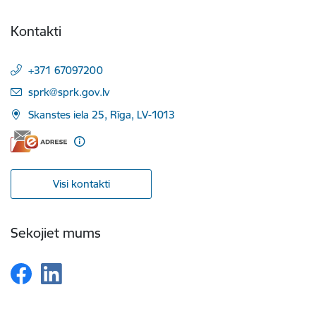
Kontakti
+371 67097200
E-pasts:
sprk@sprk.gov.lv
Skanstes iela 25, Rīga, LV-1013
Visi kontakti
Sekojiet mums