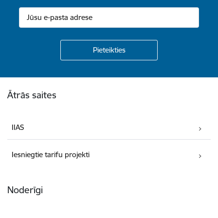
Kājene
Ātrās saites
IIAS
Iesniegtie tarifu projekti
Noderīgi