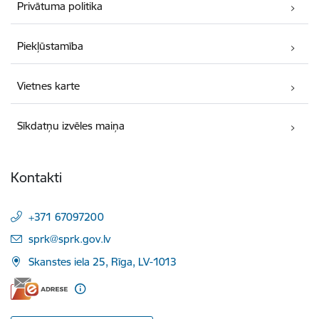
Privātuma politika
Piekļūstamība
Vietnes karte
Sīkdatņu izvēles maiņa
Kontakti
+371 67097200
E-pasts:
sprk@sprk.gov.lv
Skanstes iela 25, Rīga, LV-1013