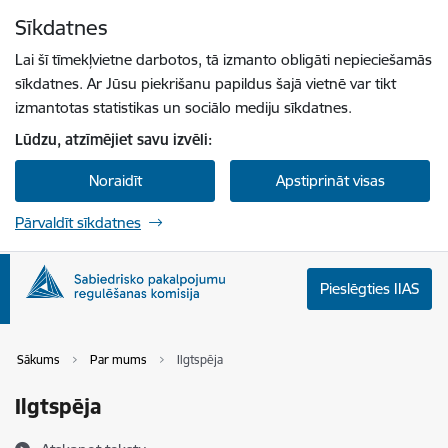
Pāriet uz lapas saturu
Sīkdatnes
Spied
lai meklētu
Enter
Lai šī tīmekļvietne darbotos, tā izmanto obligāti nepieciešamās
sīkdatnes. Ar Jūsu piekrišanu papildus šajā vietnē var tikt
izmantotas statistikas un sociālo mediju sīkdatnes.
Lūdzu, atzīmējiet savu izvēli:
Noraidīt
Apstiprināt visas
Pārvaldīt sīkdatnes
Pieslēgties IIAS
Sākums
Par mums
Ilgtspēja
Ilgtspēja