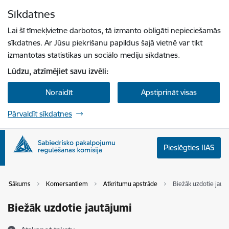
Pāriet uz lapas saturu
Sīkdatnes
Spied
lai meklētu
Enter
Lai šī tīmekļvietne darbotos, tā izmanto obligāti nepieciešamās
sīkdatnes. Ar Jūsu piekrišanu papildus šajā vietnē var tikt
izmantotas statistikas un sociālo mediju sīkdatnes.
Lūdzu, atzīmējiet savu izvēli:
Noraidīt
Apstiprināt visas
Pārvaldīt sīkdatnes
Pieslēgties IIAS
Sākums
Komersantiem
Atkritumu apstrāde
Biežāk uzdotie jaut
Biežāk uzdotie jautājumi