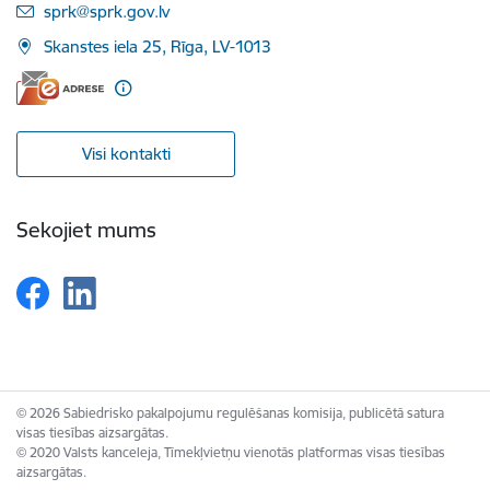
E-pasts:
sprk@sprk.gov.lv
Skanstes iela 25, Rīga, LV-1013
Visi kontakti
Sekojiet mums
© 2026 Sabiedrisko pakalpojumu regulēšanas komisija, publicētā satura
visas tiesības aizsargātas.
© 2020 Valsts kanceleja, Tīmekļvietņu vienotās platformas visas tiesības
aizsargātas.