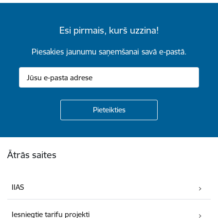
Esi pirmais, kurš uzzina!
Piesakies jaunumu saņemšanai savā e-pastā.
Kājene
Ātrās saites
IIAS
Iesniegtie tarifu projekti