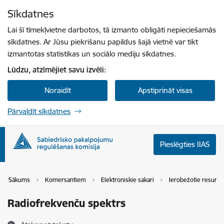
Pāriet uz lapas saturu
Sīkdatnes
Spied
lai meklētu
Enter
Lai šī tīmekļvietne darbotos, tā izmanto obligāti nepieciešamās
sīkdatnes. Ar Jūsu piekrišanu papildus šajā vietnē var tikt
izmantotas statistikas un sociālo mediju sīkdatnes.
Lūdzu, atzīmējiet savu izvēli:
Noraidīt
Apstiprināt visas
Pārvaldīt sīkdatnes
Pieslēgties IIAS
Sākums
Komersantiem
Elektroniskie sakari
Ierobežotie resursi
Radiofrekvenču spektrs