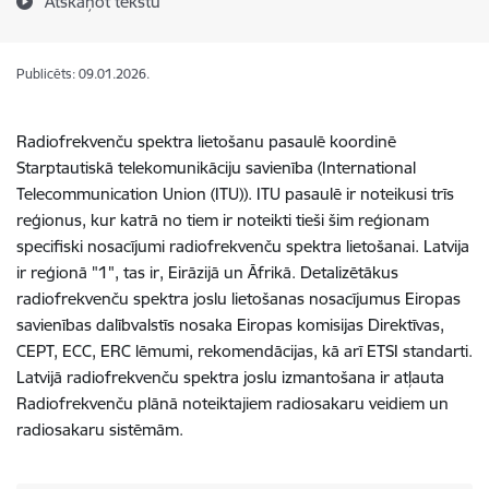
Atskaņot tekstu
Publicēts: 09.01.2026.
Radiofrekvenču spektra lietošanu pasaulē koordinē
Starptautiskā telekomunikāciju savienība (International
Telecommunication Union (ITU)). ITU pasaulē ir noteikusi trīs
reģionus, kur katrā no tiem ir noteikti tieši šim reģionam
specifiski nosacījumi radiofrekvenču spektra lietošanai. Latvija
ir reģionā "1", tas ir, Eirāzijā un Āfrikā. Detalizētākus
radiofrekvenču spektra joslu lietošanas nosacījumus Eiropas
savienības dalībvalstīs nosaka Eiropas komisijas Direktīvas,
CEPT, ECC, ERC lēmumi, rekomendācijas, kā arī ETSI standarti.
Latvijā radiofrekvenču spektra joslu izmantošana ir atļauta
Radiofrekvenču plānā noteiktajiem radiosakaru veidiem un
radiosakaru sistēmām.