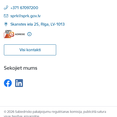
+371 67097200
E-pasts:
sprk@sprk.gov.lv
Skanstes iela 25, Rīga, LV-1013
Visi kontakti
Sekojiet mums
© 2026 Sabiedrisko pakalpojumu regulēšanas komisija, publicētā satura
visas tiesības aizsargātas.