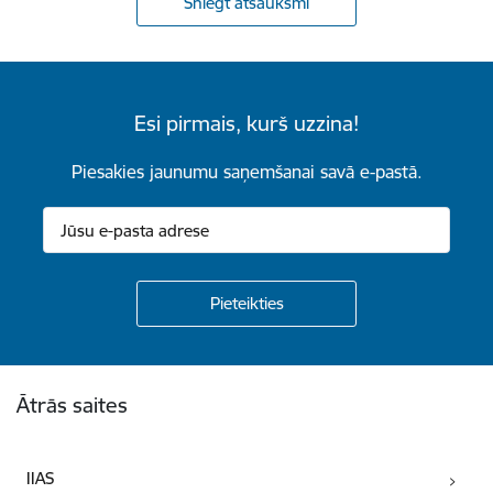
Sniegt atsauksmi
Esi pirmais, kurš uzzina!
Piesakies jaunumu saņemšanai savā e-pastā.
Kājene
Ātrās saites
IIAS