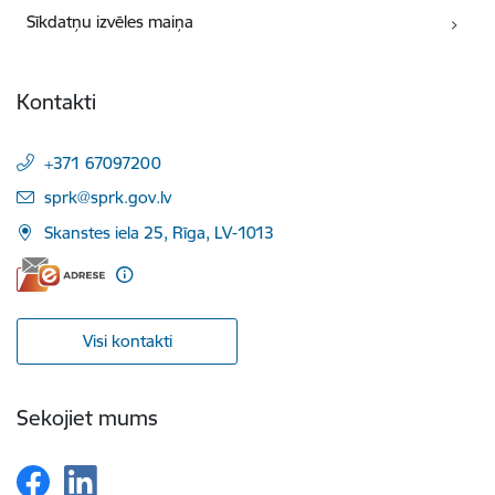
Sīkdatņu izvēles maiņa
Kontakti
+371 67097200
E-pasts:
sprk@sprk.gov.lv
Skanstes iela 25, Rīga, LV-1013
Visi kontakti
Sekojiet mums