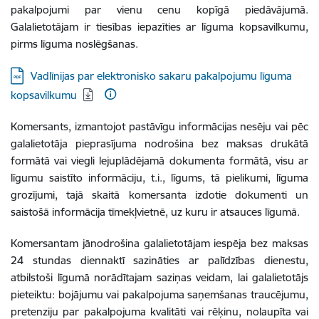
pakalpojumi par vienu cenu kopīgā piedāvājumā.
Galalietotājam ir tiesības iepazīties ar līguma kopsavilkumu,
pirms līguma noslēgšanas.
Lejupielādēt:
Vadlīnijas par elektronisko sakaru pakalpojumu līguma
kopsavilkumu
Komersants, izmantojot pastāvīgu informācijas nesēju vai pēc
galalietotāja pieprasījuma nodrošina bez maksas drukātā
formātā vai viegli lejuplādējamā dokumenta formātā, visu ar
līgumu saistīto informāciju, t.i., līgums, tā pielikumi, līguma
grozījumi, tajā skaitā komersanta izdotie dokumenti un
saistošā informācija tīmekļvietnē, uz kuru ir atsauces līgumā.
Komersantam jānodrošina galalietotājam iespēja bez maksas
24 stundas diennaktī sazināties ar palīdzības dienestu,
atbilstoši līgumā norādītajam saziņas veidam, lai galalietotājs
pieteiktu: bojājumu vai pakalpojuma saņemšanas traucējumu,
pretenziju par pakalpojuma kvalitāti vai rēķinu, nolaupīta vai