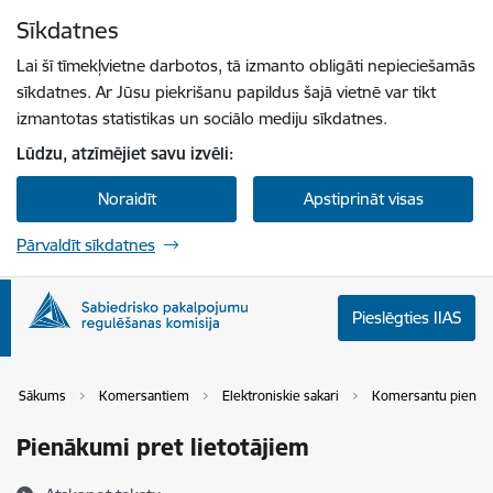
Pāriet uz lapas saturu
Sīkdatnes
Spied
lai meklētu
Enter
Lai šī tīmekļvietne darbotos, tā izmanto obligāti nepieciešamās
sīkdatnes. Ar Jūsu piekrišanu papildus šajā vietnē var tikt
izmantotas statistikas un sociālo mediju sīkdatnes.
Lūdzu, atzīmējiet savu izvēli:
Noraidīt
Apstiprināt visas
Pārvaldīt sīkdatnes
Pieslēgties IIAS
Sākums
Komersantiem
Elektroniskie sakari
Komersantu pienāk
Pienākumi pret lietotājiem