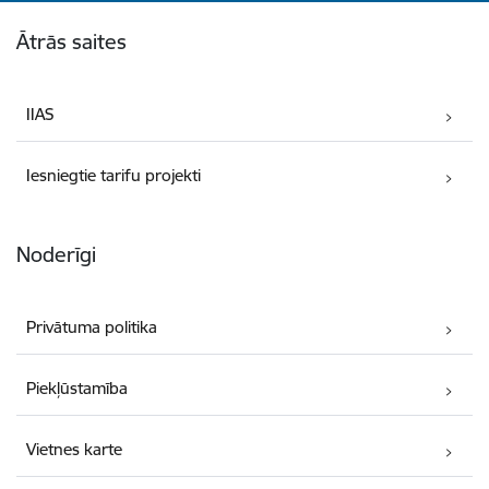
Kājene
Ātrās saites
IIAS
Iesniegtie tarifu projekti
Noderīgi
Privātuma politika
Piekļūstamība
Vietnes karte