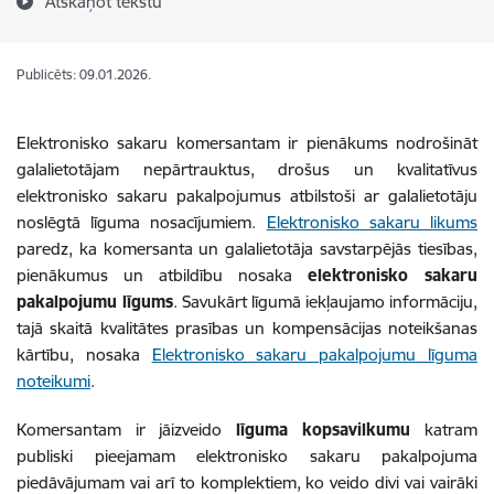
Atskaņot tekstu
Publicēts: 09.01.2026.
Elektronisko sakaru komersantam ir pienākums nodrošināt
galalietotājam nepārtrauktus, drošus un kvalitatīvus
elektronisko sakaru pakalpojumus atbilstoši ar galalietotāju
noslēgtā līguma nosacījumiem.
Elektronisko sakaru likums
paredz, ka komersanta un galalietotāja savstarpējās tiesības,
pienākumus un atbildību nosaka
elektronisko sakaru
pakalpojumu līgums
. Savukārt līgumā iekļaujamo informāciju,
tajā skaitā kvalitātes prasības un kompensācijas noteikšanas
kārtību, nosaka
Elektronisko sakaru pakalpojumu līguma
noteikumi
.
Komersantam ir jāizveido
līguma kopsavilkumu
katram
publiski pieejamam elektronisko sakaru pakalpojuma
piedāvājumam vai arī to komplektiem, ko veido divi vai vairāki