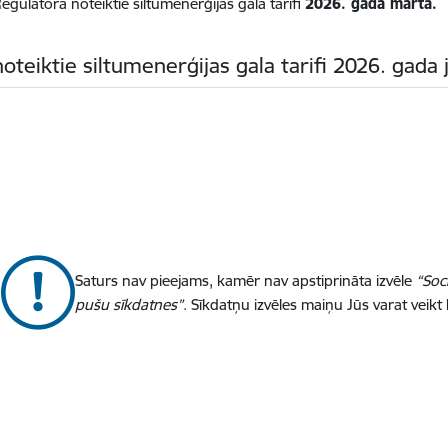
Regulatora noteiktie siltumenerģijas gala tarifi
2026. gada martā.
oteiktie siltumenerģijas gala tarifi 2026. gada 
Saturs nav pieejams, kamēr nav apstiprināta izvēle
“Soc
pušu sīkdatnes”
. Sīkdatņu izvēles maiņu Jūs varat veikt