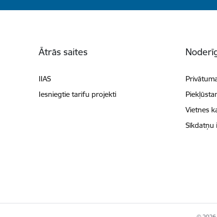
Kājene
Ātrās saites
Noderīg
IIAS
Privātuma
Iesniegtie tarifu projekti
Piekļūsta
Vietnes k
Sīkdatņu 
© 2026 