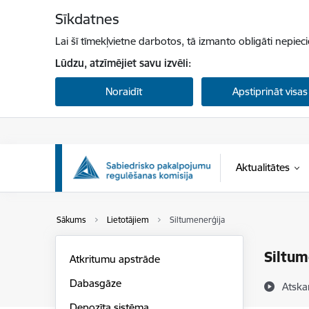
Pāriet uz lapas saturu
Sīkdatnes
Lai šī tīmekļvietne darbotos, tā izmanto obligāti nepiec
Lūdzu, atzīmējiet savu izvēli:
Noraidīt
Apstiprināt visas
Aktualitātes
Sākums
Lietotājiem
Siltumenerģija
Siltum
Atkritumu apstrāde
Dabasgāze
Atska
Depozīta sistēma