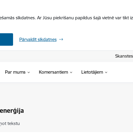
iešamās sīkdatnes. Ar Jūsu piekrišanu papildus šajā vietnē var tikt i
Pārvaldīt sīkdatnes
Skanstes 
Par mums
Komersantiem
Lietotājiem
enerģija
ņot tekstu