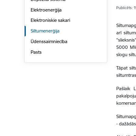
Publicēts: 
Elektroenerģija
Elektroniskie sakari
Siltumapg
Siltumenerģija
arī siltu
"slieksni
Ūdenssaimniecība
5000 M
Pasts
slogu sil
Tāpat silt
siltumtra
Pašlaik 
pakalpoj
komersant
Siltumapg
- dažādās