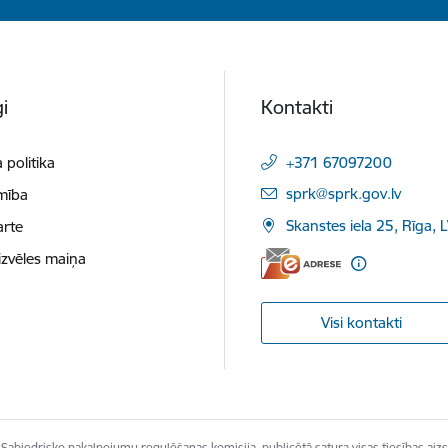
i
Kontakti
 politika
+371 67097200
E-pasts:
sprk@sprk.gov.lv
mība
Skanstes iela 25, Rīga, 
arte
izvēles maiņa
Visi kontakti
Sabiedrisko pakalpojumu regulēšanas komisija, publicētā satura visas tiesības aizs