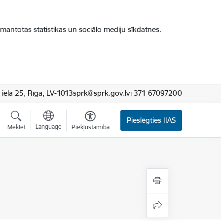
zmantotas statistikas un sociālo mediju sīkdatnes.
iela 25, Rīga, LV-1013
sprk@sprk.gov.lv
+371 67097200
Pieslēgties IIAS
Language
Meklēt
Piekļūstamība