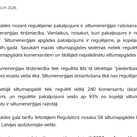
15.01.2026.
ādes nozarē regulējamie pakalpojumi ir siltumenerģijas ražošana
menerģijas tirdzniecība. Vienlaikus, nosakot, kuri pakalpojumi ir
s". Siltumenerģijas apgādes pakalpojums ir regulējams, ja kopējai
Wh/gadā
.
Savukārt mazās siltumapgādes sistēmas netiek regulētas
tumapgādes komersantiem un tādējādi nepalielinātu siltumapgādes 
umenerģijas tirdzniecība tiek regulēta līdz tā dēvētajai "piederības 
ses ievada vietai ēkā. Siltumenerģijas izmantošana ēkā nav regulēj
Latvijā siltumapgādē tiek regulēti vidēji 240 komersantu (skai
umi, un regulētie pakalpojumi veido ap 93% no kopējā siltum
u ir siltumenerģijas ražotāji.
ādes gala tarifu lietotājiem Regulators nosaka 58 siltumapgāde
 Latvijas apdzīvotajās vietās.