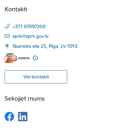
Kontakti
+371 67097200
E-pasts:
sprk@sprk.gov.lv
Skanstes iela 25, Rīga, LV-1013
Visi kontakti
Sekojiet mums