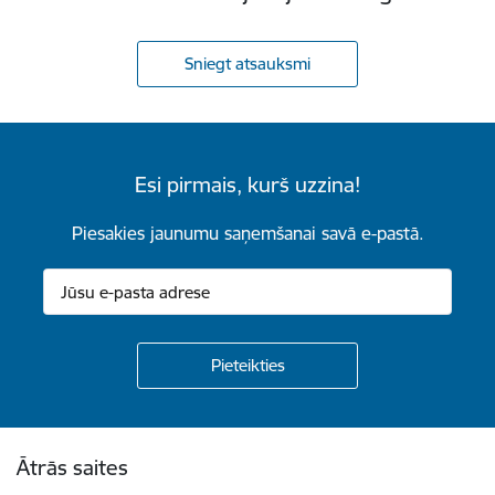
Sniegt atsauksmi
Esi pirmais, kurš uzzina!
Piesakies jaunumu saņemšanai savā e-pastā.
Kājene
Ātrās saites