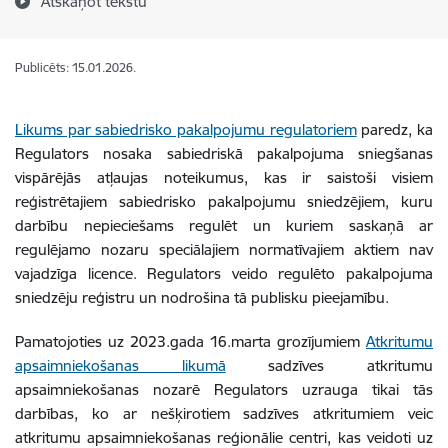
Atskaņot tekstu
Publicēts: 15.01.2026.
Likums par sabiedrisko pakalpojumu regulatoriem
paredz, ka
Regulators nosaka sabiedriskā pakalpojuma sniegšanas
vispārējās atļaujas noteikumus, kas ir saistoši visiem
reģistrētajiem sabiedrisko pakalpojumu sniedzējiem, kuru
darbību nepieciešams regulēt un kuriem saskaņā ar
regulējamo nozaru speciālajiem normatīvajiem aktiem nav
vajadzīga licence. Regulators veido regulēto pakalpojuma
sniedzēju reģistru un nodrošina tā publisku pieejamību.
Pamatojoties uz 2023.gada 16.marta grozījumiem
Atkritumu
apsaimniekošanas likumā
sadzīves atkritumu
apsaimniekošanas nozarē Regulators uzrauga tikai tās
darbības, ko ar nešķirotiem sadzīves atkritumiem veic
atkritumu apsaimniekošanas reģionālie centri, kas veidoti uz