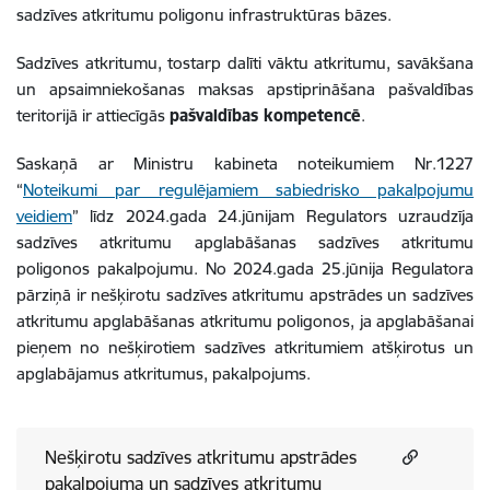
sadzīves atkritumu poligonu infrastruktūras bāzes.
Sadzīves atkritumu, tostarp dalīti vāktu atkritumu, savākšana
un apsaimniekošanas maksas apstiprināšana pašvaldības
teritorijā ir attiecīgās
pašvaldības kompetencē
.
Saskaņā ar Ministru kabineta noteikumiem Nr.1227
“
Noteikumi par regulējamiem sabiedrisko pakalpojumu
veidiem
” līdz 2024.gada 24.jūnijam Regulators uzraudzīja
sadzīves atkritumu apglabāšanas sadzīves atkritumu
poligonos pakalpojumu. No 2024.gada 25.jūnija Regulatora
pārziņā ir nešķirotu sadzīves atkritumu apstrādes un sadzīves
atkritumu apglabāšanas atkritumu poligonos, ja apglabāšanai
pieņem no nešķirotiem sadzīves atkritumiem atšķirotus un
apglabājamus atkritumus, pakalpojums.
Nešķirotu sadzīves atkritumu apstrādes
pakalpojuma un sadzīves atkritumu