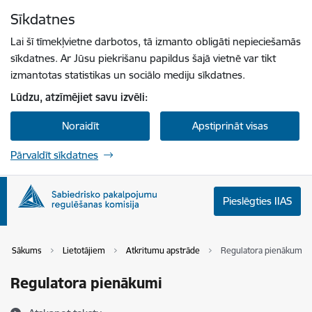
Pāriet uz lapas saturu
Sīkdatnes
Spied
lai meklētu
Enter
Lai šī tīmekļvietne darbotos, tā izmanto obligāti nepieciešamās
sīkdatnes. Ar Jūsu piekrišanu papildus šajā vietnē var tikt
izmantotas statistikas un sociālo mediju sīkdatnes.
Lūdzu, atzīmējiet savu izvēli:
Noraidīt
Apstiprināt visas
Pārvaldīt sīkdatnes
Pieslēgties IIAS
Sākums
Lietotājiem
Atkritumu apstrāde
Regulatora pienākumi
Regulatora pienākumi