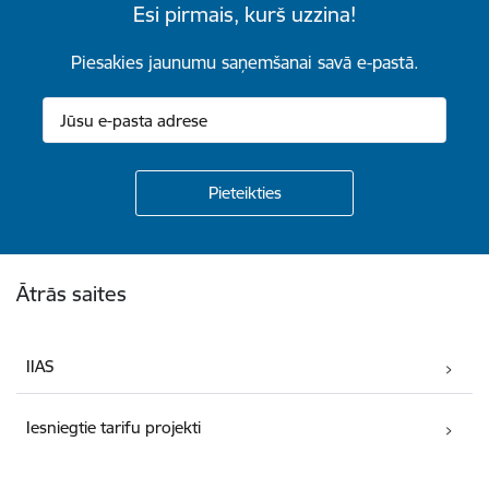
Esi pirmais, kurš uzzina!
Piesakies jaunumu saņemšanai savā e-pastā.
Kājene
Ātrās saites
IIAS
Iesniegtie tarifu projekti