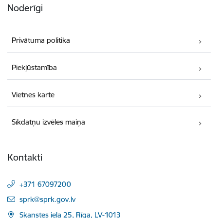
Noderīgi
Privātuma politika
Piekļūstamība
Vietnes karte
Sīkdatņu izvēles maiņa
Kontakti
+371 67097200
E-pasts:
sprk@sprk.gov.lv
Skanstes iela 25, Rīga, LV-1013