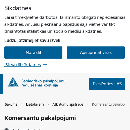
Pāriet uz lapas saturu
Sīkdatnes
Spied
lai meklētu
Enter
Lai šī tīmekļvietne darbotos, tā izmanto obligāti nepieciešamās
sīkdatnes. Ar Jūsu piekrišanu papildus šajā vietnē var tikt
izmantotas statistikas un sociālo mediju sīkdatnes.
Lūdzu, atzīmējiet savu izvēli:
Noraidīt
Apstiprināt visas
Pārvaldīt sīkdatnes
Pieslēgties IIAS
Sākums
Lietotājiem
Atkritumu apstrāde
Komersantu pakalpojum
Komersantu pakalpojumi