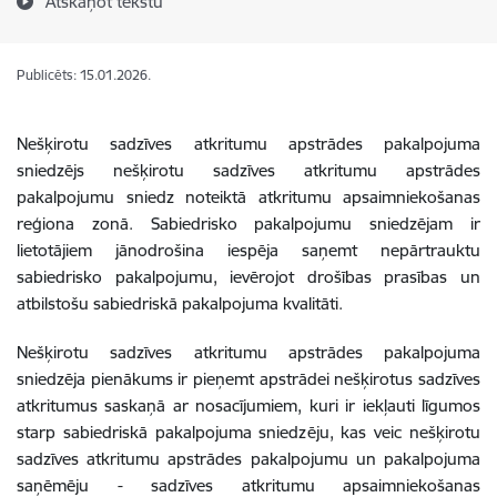
Atskaņot tekstu
Publicēts: 15.01.2026.
Nešķirotu sadzīves atkritumu apstrādes pakalpojuma
sniedzējs nešķirotu sadzīves atkritumu apstrādes
pakalpojumu sniedz noteiktā atkritumu apsaimniekošanas
reģiona zonā. Sabiedrisko pakalpojumu sniedzējam ir
lietotājiem jānodrošina iespēja saņemt nepārtrauktu
sabiedrisko pakalpojumu, ievērojot drošības prasības un
atbilstošu sabiedriskā pakalpojuma kvalitāti.
Nešķirotu sadzīves atkritumu apstrādes pakalpojuma
sniedzēja pienākums ir pieņemt apstrādei nešķirotus sadzīves
atkritumus saskaņā ar nosacījumiem, kuri ir iekļauti līgumos
starp sabiedriskā pakalpojuma sniedzēju, kas veic nešķirotu
sadzīves atkritumu apstrādes pakalpojumu un pakalpojuma
saņēmēju - sadzīves atkritumu apsaimniekošanas