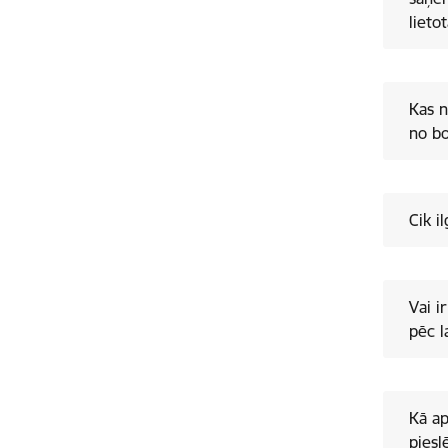
lieto
Kas n
no bo
Cik i
Vai i
pēc l
Kā ap
piesl