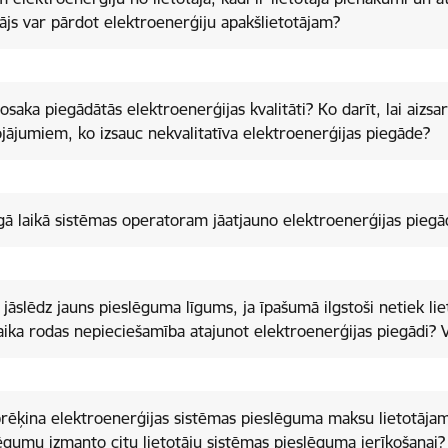
tājs var pārdot elektroenerģiju apakšlietotājam?
osaka piegādātās elektroenerģijas kvalitāti? Ko darīt, lai aizsa
jājumiem, ko izsauc nekvalitatīva elektroenerģijas piegāde?
lgā laikā sistēmas operatoram jāatjauno elektroenerģijas pieg
r jāslēdz jauns pieslēguma līgums, ja īpašumā ilgstoši netiek li
aika rodas nepieciešamība atajunot elektroenerģijas piegādi? V
rēķina elektroenerģijas sistēmas pieslēguma maksu lietotājam
ēgumu izmanto citu lietotāju sistēmas pieslēguma ierīkošanai?