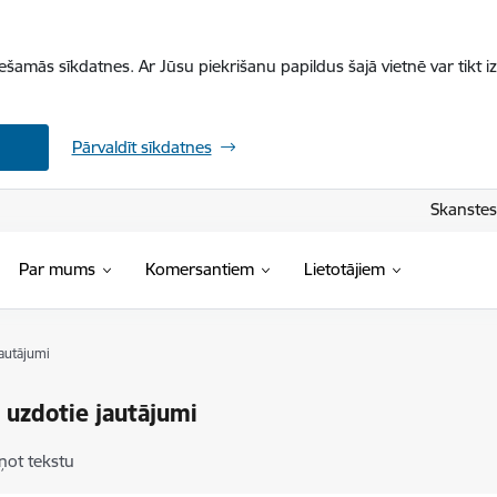
iešamās sīkdatnes. Ar Jūsu piekrišanu papildus šajā vietnē var tikt i
Pārvaldīt sīkdatnes
Skanstes 
Par mums
Komersantiem
Lietotājiem
jautājumi
 uzdotie jautājumi
ņot tekstu