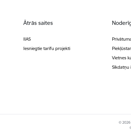
Kājene
Ātrās saites
Noderīg
IIAS
Privātuma
Iesniegtie tarifu projekti
Piekļūsta
Vietnes k
Sīkdatņu 
© 2026 
©