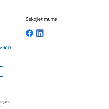
Sekojiet mums
LV-1013
argātas.
s.