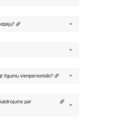
edzēju?
igt līgumu vienpersoniski?
skaidrojums par