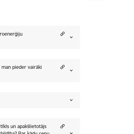
troenerģiju
a man pieder vairāki
tīkls un apakšlietotājs
atbildība? Par kādu cenu