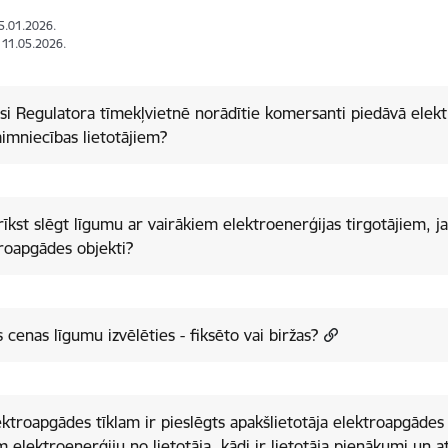
15.01.2026.
: 11.05.2026.
isi Regulatora tīmekļvietnē norādītie komersanti piedāvā elek
imniecības lietotājiem?
rīkst slēgt līgumu ar vairākiem elektroenerģijas tirgotājiem, j
roapgādes objekti?
 cenas līgumu izvēlēties - fiksēto vai biržas?
ektroapgādes tīklam ir pieslēgts apakšlietotāja elektroapgādes 
 elektroenerģiju no lietotāja, kādi ir lietotāja pienākumi un 