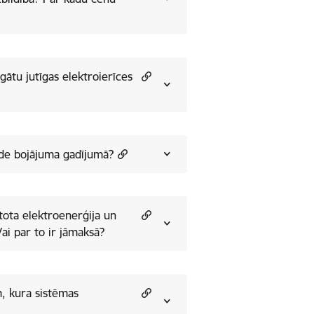
rgātu jutīgas elektroierīces
āde bojājuma gadījumā?
etota elektroenerģija un
ai par to ir jāmaksā?
, kura sistēmas