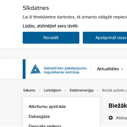
Pāriet uz lapas saturu
Sīkdatnes
Lai šī tīmekļvietne darbotos, tā izmanto obligāti nepiec
Lūdzu, atzīmējiet savu izvēli:
Noraidīt
Apstiprināt visas
Aktualitātes
Sākums
Lietotājiem
Elektroenerģija
Biežāk uzdotie 
Biežāk
Atkritumu apstrāde
Dabasgāze
Atska
Depozīta sistēma