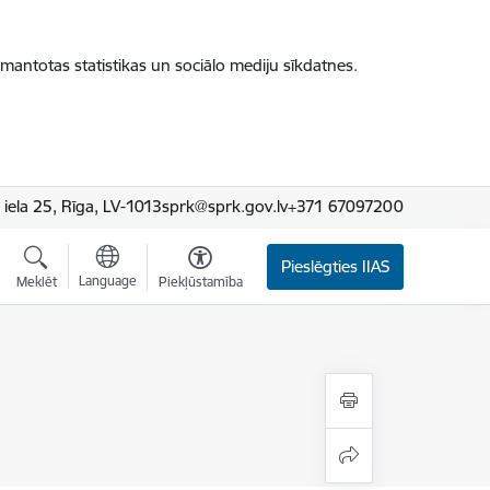
zmantotas statistikas un sociālo mediju sīkdatnes.
iela 25, Rīga, LV-1013
sprk@sprk.gov.lv
+371 67097200
Pieslēgties IIAS
Language
Meklēt
Piekļūstamība