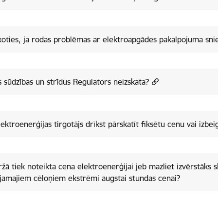
koties, ja rodas problēmas ar elektroapgādes pakalpojuma sni
 sūdzības un strīdus Regulators neizskata?
lektroenerģijas tirgotājs drīkst pārskatīt fiksētu cenu vai izbe
ržā tiek noteikta cena elektroenerģijai jeb mazliet izvērstāks 
jamajiem cēloņiem ekstrēmi augstai stundas cenai?