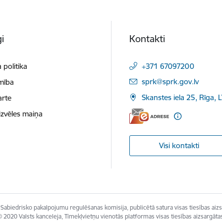
i
Kontakti
 politika
+371 67097200
E-pasts:
sprk@sprk.gov.lv
mība
Skanstes iela 25, Rīga, 
arte
izvēles maiņa
Visi kontakti
Sabiedrisko pakalpojumu regulēšanas komisija, publicētā satura visas tiesības aizs
 2020 Valsts kanceleja, Tīmekļvietņu vienotās platformas visas tiesības aizsargāta