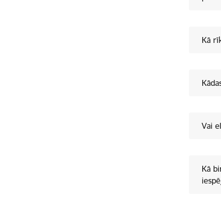
Kā rī
Kādas
Vai e
Kā bi
iespē