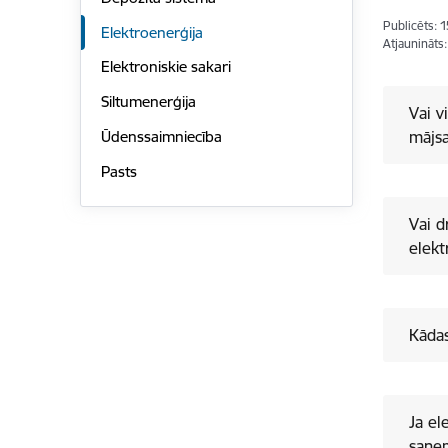
Publicēts: 
Elektroenerģija
Atjaunināts
Elektroniskie sakari
Siltumenerģija
Vai v
Ūdenssaimniecība
mājsa
Pasts
Vai d
elekt
Kādas
Ja el
saņem