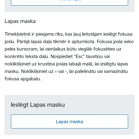
Lapas maska
Tīmekļvietnē ir pieejams rīks, kas ļauj lietotājam ieslēgt fokusa
joslu. Pārējā lapas daļa tikmēr ir aptumšota. Fokusa josla seko
peles kursoram, lai vienlaikus būtu vieglāk fokusēties uz
konkrēto teksta daļu. Nospiediet “Esc” taustiņu vai
noklikšķiniet uz krustiņa joslas labajā malā, lai izslēgtu lapas
masku. Noklikšķiniet uz + vai -, lai palielinātu vai samazinātu
fokusa apgabalu.
Ieslēgt Lapas masku
Lapas maska