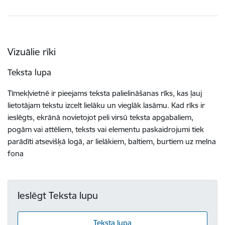
Vizuālie rīki
Teksta lupa
Tīmekļvietnē ir pieejams teksta palielināšanas rīks, kas ļauj
lietotājam tekstu izcelt lielāku un vieglāk lasāmu. Kad rīks ir
ieslēgts, ekrānā novietojot peli virsū teksta apgabaliem,
pogām vai attēliem, teksts vai elementu paskaidrojumi tiek
parādīti atsevišķā logā, ar lielākiem, baltiem, burtiem uz melna
fona
Ieslēgt Teksta lupu
Teksta lupa