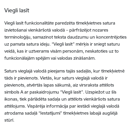
Viegli lasīt
Viegli lasīt funkcionalitāte paredzēta tīmekļvietnes satura
izvietošanai vienkāršotā valodā – pārfrāzējot nozares
terminoloģiju, samazinot teksta daudzumu un koncentrējoties
uz pamata satura ideju. “Viegli lasīt” mērķis ir sniegt saturu
veidā, kas ir uztverams visām personām, neskatoties uz to
funkcionālajām spējām vai valodas zināšanām.
Saturs vieglajā valodā pieejams tajās sadaļās, kur tīmekļvietnē
tāds ir pievienots. Vietās, kur saturs vieglajā valodā ir
pievienots, atvērtās lapas sākumā, aiz virsraksta attēlots
simbols A ar paskaidrojumu “Viegli lasīt”. Uzspiežot uz šīs
ikonas, tiek pārlādēta sadaļa un attēlots vienkāršots satura
attēlojums. Vispārēja informācija par iestādi vieglajā valodā
atrodama sadaļā “Iestatījumi” tīmekļvietnes labajā augšējā
stūrī.