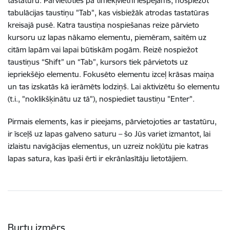
tastatūru. Pārvietoties pa tīmekļvietni iespējams, nospiežot
tabulācijas taustiņu "Tab", kas visbiežāk atrodas tastatūras
kreisajā pusē. Katra taustiņa nospiešanas reize pārvieto
kursoru uz lapas nākamo elementu, piemēram, saitēm uz
citām lapām vai lapai būtiskām pogām. Reizē nospiežot
taustiņus “Shift” un “Tab”, kursors tiek pārvietots uz
iepriekšējo elementu. Fokusēto elementu izceļ krāsas maiņa
un tas izskatās kā ierāmēts lodziņš. Lai aktivizētu šo elementu
(t.i., "noklikšķinātu uz tā"), nospiediet taustiņu "Enter".
Pirmais elements, kas ir pieejams, pārvietojoties ar tastatūru,
ir īsceļš uz lapas galveno saturu – šo Jūs variet izmantot, lai
izlaistu navigācijas elementus, un uzreiz nokļūtu pie katras
lapas satura, kas īpaši ērti ir ekrānlasītāju lietotājiem.
Burtu izmērs