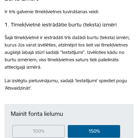
Ir trīs galvenie tīmekļvietnes tuvināšanas veidi:
1. Tīmekļvietnē iestrādātie burtu (teksta) izmēri
Šajā tīmekļvietnē ir iestrādāti trīs dažādi burtu (teksta) izmēri,
kurus Jūs varat izvēlēties, atzīmējot tos šeit vai tīmekļvietnes
augšējā labajā stūrī sadaļā “Iestatījumi”. Izvēloties kādu no
burtu izmēriem, viss tīmekļvietnes saturs tiek palielināts
attiecīgajā izmērā.
Lai izslēgtu pietuvinājumu, sadaļā ‘Iestatījumi’ spiediet pogu
‘Atsvaidzināt’.
Mainīt fonta lielumu
100%
150%