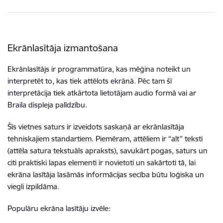
Ekrānlasītāja izmantošana
Ekrānlasītājs ir programmatūra, kas mēģina noteikt un
interpretēt to, kas tiek attēlots ekrānā. Pēc tam šī
interpretācija tiek atkārtota lietotājam audio formā vai ar
Braila displeja palīdzību.
Šīs vietnes saturs ir izveidots saskaņā ar ekrānlasītāja
tehniskajiem standartiem. Piemēram, attēliem ir “alt” teksti
(attēla satura tekstuāls apraksts), savukārt pogas, saturs un
citi praktiski lapas elementi ir novietoti un sakārtoti tā, lai
ekrāna lasītāja lasāmās informācijas secība būtu loģiska un
viegli izpildāma.
Populāru ekrāna lasītāju izvēle: