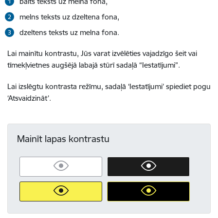
balts teksts uz melna fona,
melns teksts uz dzeltena fona,
dzeltens teksts uz melna fona.
Lai mainītu kontrastu, Jūs varat izvēlēties vajadzīgo šeit vai
tīmekļvietnes augšējā labajā stūrī sadaļā “Iestatījumi”.
Lai izslēgtu kontrasta režīmu, sadaļā ‘Iestatījumi’ spiediet pogu
‘Atsvaidzināt’.
Mainīt lapas kontrastu