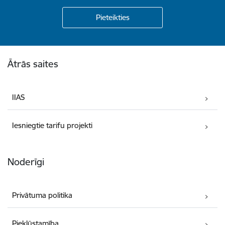
Kājene
Ātrās saites
IIAS
Iesniegtie tarifu projekti
Noderīgi
Privātuma politika
Piekļūstamība