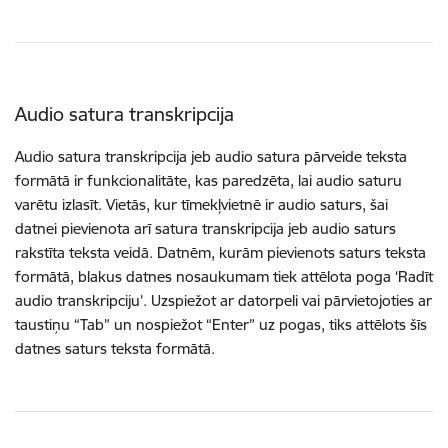
Audio satura transkripcija
Audio satura transkripcija jeb audio satura pārveide teksta
formātā ir funkcionalitāte, kas paredzēta, lai audio saturu
varētu izlasīt. Vietās, kur tīmekļvietnē ir audio saturs, šai
datnei pievienota arī satura transkripcija jeb audio saturs
rakstīta teksta veidā. Datnēm, kurām pievienots saturs teksta
formātā, blakus datnes nosaukumam tiek attēlota poga ‘Radīt
audio transkripciju’. Uzspiežot ar datorpeli vai pārvietojoties ar
taustiņu “Tab” un nospiežot “Enter” uz pogas, tiks attēlots šīs
datnes saturs teksta formātā.