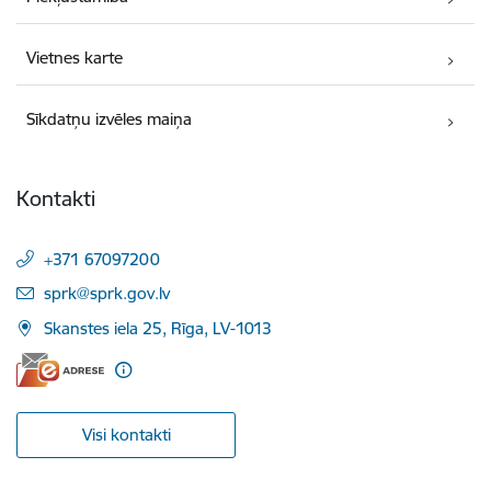
Vietnes karte
Sīkdatņu izvēles maiņa
Kontakti
+371 67097200
E-pasts:
sprk@sprk.gov.lv
Skanstes iela 25, Rīga, LV-1013
Visi kontakti