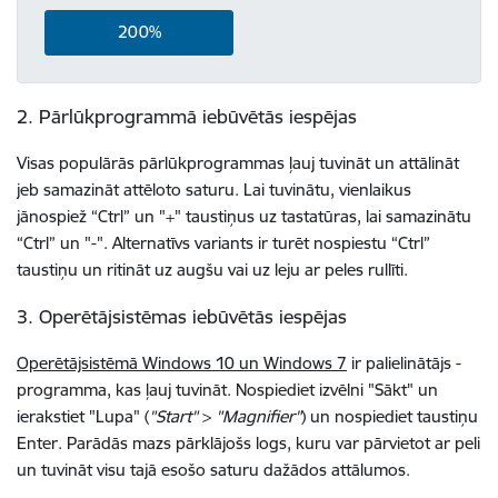
200%
2. Pārlūkprogrammā iebūvētās iespējas
Visas populārās pārlūkprogrammas ļauj tuvināt un attālināt
jeb samazināt attēloto saturu. Lai tuvinātu, vienlaikus
jānospiež “Ctrl” un "+" taustiņus uz tastatūras, lai samazinātu
“Ctrl” un "-". Alternatīvs variants ir turēt nospiestu “Ctrl”
taustiņu un ritināt uz augšu vai uz leju ar peles rullīti.
3. Operētājsistēmas iebūvētās iespējas
Operētājsistēmā Windows 10 un Windows 7
ir palielinātājs -
programma, kas ļauj tuvināt. Nospiediet izvēlni "Sākt" un
ierakstiet "Lupa" (
"Start"
>
"Magnifier"
) un nospiediet taustiņu
Enter. Parādās mazs pārklājošs logs, kuru var pārvietot ar peli
un tuvināt visu tajā esošo saturu dažādos attālumos.