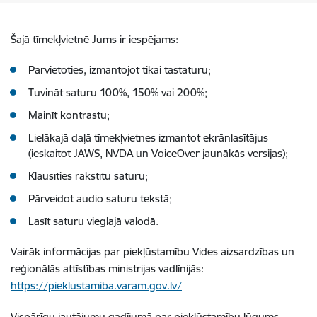
Šajā tīmekļvietnē Jums ir iespējams:
Pārvietoties, izmantojot tikai tastatūru;
Tuvināt saturu 100%, 150% vai 200%;
Mainīt kontrastu;
Lielākajā daļā tīmekļvietnes izmantot ekrānlasītājus
(ieskaitot JAWS, NVDA un VoiceOver jaunākās versijas);
Klausīties rakstītu saturu;
Pārveidot audio saturu tekstā;
Lasīt saturu vieglajā valodā.
Vairāk informācijas par piekļūstamību Vides aizsardzības un
reģionālās attīstības ministrijas vadlīnijās:
https://pieklustamiba.varam.gov.lv/
Vispārīgu jautājumu gadījumā par piekļūstamību lūgums