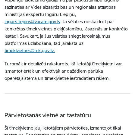
sazināties ar Vides aizsardzības un reģionālās attīstības
ministrijas ekspertu Ingaru Liepiņu,
ingars.liepins@varam.gov.lv
. Ja vēlaties noskaidrot par
konkrētas tīmekļvietnes piekļūstamību, jāsazinās ar konkrēto
iestādi. Savukārt, ja Jūs vēlaties sniegt ierosinājumus
platformas uzlabošanā, tad jāraksta uz
timeklvietnes@mk.gov.lv.
Turpmāk ir detalizēti raksturots, kā lietotāji tīmekļvietni var
izmantot ērtāk un efektīvāk ar dažādiem pārlūka
operētājsistēmā un tīmekļvietnē iestrādātiem rīkiem.
Pārvietošanās vietnē ar tastatūru
Šī tīmekļvietne ļauj lietotājiem pārvietoties, izmantojot tikai