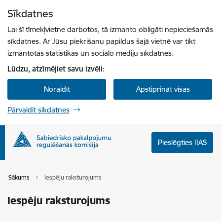
Pāriet uz lapas saturu
Sīkdatnes
Spied
lai meklētu
Enter
Lai šī tīmekļvietne darbotos, tā izmanto obligāti nepieciešamās
sīkdatnes. Ar Jūsu piekrišanu papildus šajā vietnē var tikt
izmantotas statistikas un sociālo mediju sīkdatnes.
Lūdzu, atzīmējiet savu izvēli:
Noraidīt
Apstiprināt visas
Pārvaldīt sīkdatnes
Pieslēgties IIAS
Sākums
Iespēju raksturojums
Iespēju raksturojums