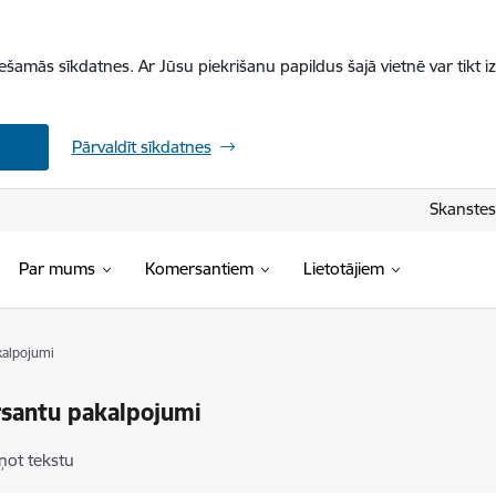
iešamās sīkdatnes. Ar Jūsu piekrišanu papildus šajā vietnē var tikt i
Pārvaldīt sīkdatnes
Skanstes 
Par mums
Komersantiem
Lietotājiem
alpojumi
santu pakalpojumi
ņot tekstu