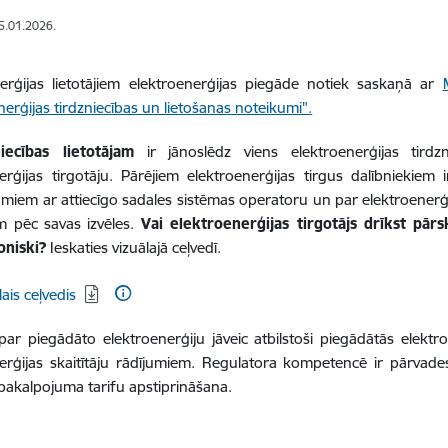
15.01.2026.
erģijas lietotājiem elektroenerģijas piegāde notiek saskaņā ar
nerģijas tirdzniecības un lietošanas noteikumi".
iecības lietotājam
ir jānoslēdz viens elektroenerģijas tirdz
erģijas tirgotāju.
Pārējiem elektroenerģijas tirgus dalībniekiem 
miem ar attiecīgo sadales sistēmas operatoru un par elektroenerģi
em pēc savas izvēles.
Vai elektroenerģijas tirgotājs drīkst pārs
oniski?
Ieskaties vizuālajā ceļvedī.
dēt:
lais ceļvedis
par piegādāto elektroenerģiju jāveic atbilstoši piegādātās ele
erģijas skaitītāju rādījumiem. Regulatora kompetencē ir pārvade
pakalpojuma tarifu apstiprināšana.