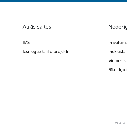
Kājene
Ātrās saites
Noderīg
IIAS
Privātuma
Iesniegtie tarifu projekti
Piekļūsta
Vietnes k
Sīkdatņu 
© 2026 