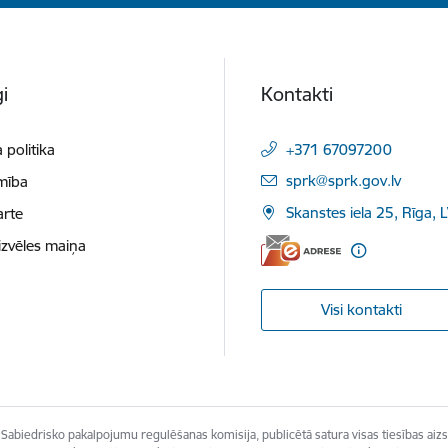
i
Kontakti
 politika
+371 67097200
E-pasts:
sprk@sprk.gov.lv
mība
Skanstes iela 25, Rīga, 
arte
izvēles maiņa
Visi kontakti
Sabiedrisko pakalpojumu regulēšanas komisija, publicētā satura visas tiesības aizs