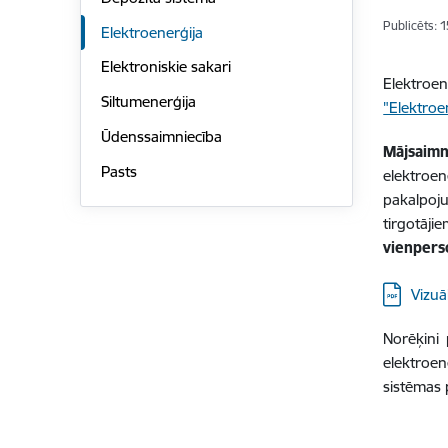
Publicēts: 
Elektroenerģija
Elektroniskie sakari
Elektroen
Siltumenerģija
"Elektroe
Ūdenssaimniecība
Mājsaimn
Pasts
elektroen
pakalpoju
tirgotāji
vienpers
Lejupielā
Vizuā
Norēķini 
elektroen
sistēmas 