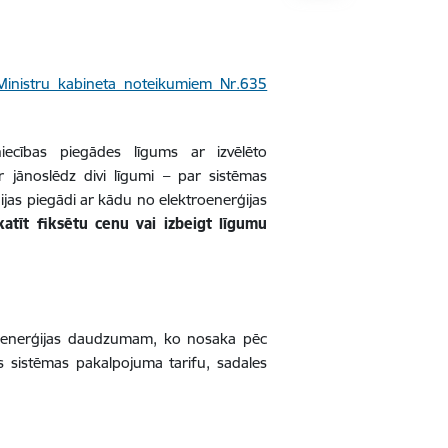
Ministru kabineta noteikumiem Nr.635
niecības piegādes līgums ar izvēlēto
ir jānoslēdz divi līgumi – par sistēmas
jas piegādi ar kādu no elektroenerģijas
katīt fiksētu cenu vai izbeigt līgumu
ktroenerģijas daudzumam, ko nosaka pēc
s sistēmas pakalpojuma tarifu, sadales