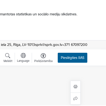
zmantotas statistikas un sociālo mediju sīkdatnes.
iela 25, Rīga, LV-1013
sprk@sprk.gov.lv
+371 67097200
Pieslēgties IIAS
Language
Meklēt
Piekļūstamība