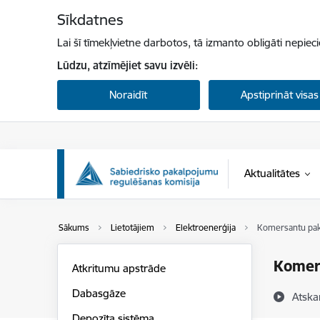
Pāriet uz lapas saturu
Sīkdatnes
Lai šī tīmekļvietne darbotos, tā izmanto obligāti nepiec
Lūdzu, atzīmējiet savu izvēli:
Noraidīt
Apstiprināt visas
Aktualitātes
Sākums
Lietotājiem
Elektroenerģija
Komersantu pak
Komer
Atkritumu apstrāde
Dabasgāze
Atska
Depozīta sistēma