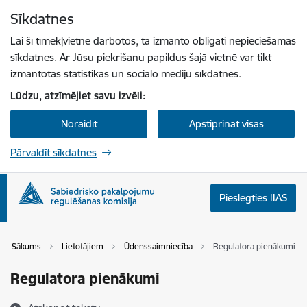
Pāriet uz lapas saturu
Sīkdatnes
Spied
lai meklētu
Enter
Lai šī tīmekļvietne darbotos, tā izmanto obligāti nepieciešamās
sīkdatnes. Ar Jūsu piekrišanu papildus šajā vietnē var tikt
izmantotas statistikas un sociālo mediju sīkdatnes.
Lūdzu, atzīmējiet savu izvēli:
Noraidīt
Apstiprināt visas
Pārvaldīt sīkdatnes
Pieslēgties IIAS
Sākums
Lietotājiem
Ūdenssaimniecība
Regulatora pienākumi
Regulatora pienākumi