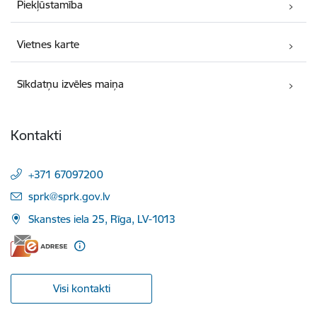
Piekļūstamība
Vietnes karte
Sīkdatņu izvēles maiņa
Kontakti
+371 67097200
E-pasts:
sprk@sprk.gov.lv
Skanstes iela 25, Rīga, LV-1013
Visi kontakti