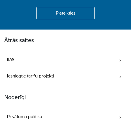
Kājene
Ātrās saites
IIAS
Iesniegtie tarifu projekti
Noderīgi
Privātuma politika