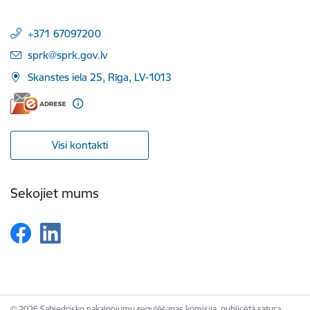
+371 67097200
E-pasts:
sprk@sprk.gov.lv
Skanstes iela 25, Rīga, LV-1013
Visi kontakti
Sekojiet mums
© 2026 Sabiedrisko pakalpojumu regulēšanas komisija, publicētā satura