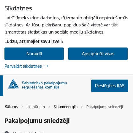
Pāriet uz lapas saturu
Sīkdatnes
Spied
lai meklētu
Enter
Lai šī tīmekļvietne darbotos, tā izmanto obligāti nepieciešamās
sīkdatnes. Ar Jūsu piekrišanu papildus šajā vietnē var tikt
izmantotas statistikas un sociālo mediju sīkdatnes.
Lūdzu, atzīmējiet savu izvēli:
Noraidīt
Apstiprināt visas
Pārvaldīt sīkdatnes
Pieslēgties IIAS
Sākums
Lietotājiem
Siltumenerģija
Pakalpojumu sniedzēji
Pakalpojumu sniedzēji