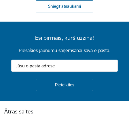
Sniegt atsauksmi
Esi pirmais, kurš uzzina!
Piesakies jaunumu saņemšanai savā e-pastā.
Kājene
Ātrās saites