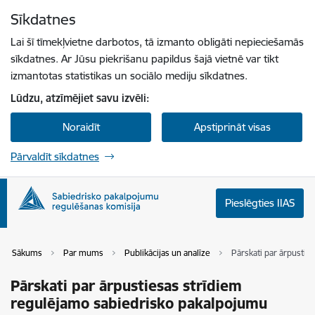
Pāriet uz lapas saturu
Sīkdatnes
Spied
lai meklētu
Enter
Lai šī tīmekļvietne darbotos, tā izmanto obligāti nepieciešamās
sīkdatnes. Ar Jūsu piekrišanu papildus šajā vietnē var tikt
izmantotas statistikas un sociālo mediju sīkdatnes.
Lūdzu, atzīmējiet savu izvēli:
Noraidīt
Apstiprināt visas
Pārvaldīt sīkdatnes
Pieslēgties IIAS
Sākums
Par mums
Publikācijas un analīze
Pārskati par ārpusti
Pārskati par ārpustiesas strīdiem
regulējamo sabiedrisko pakalpojumu