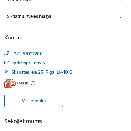
Sīkdatņu izvēles maiņa
Kontakti
+371 67097200
E-pasts:
sprk@sprk.gov.lv
Skanstes iela 25, Rīga, LV-1013
Visi kontakti
Sekojiet mums