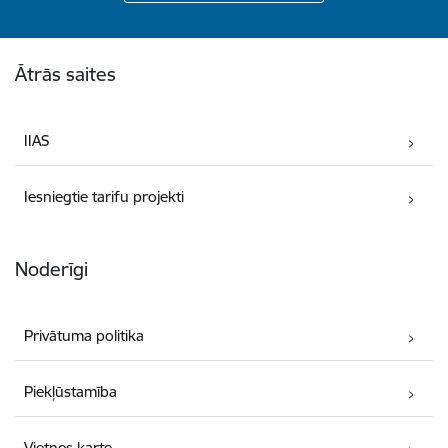
Kājene
Ātrās saites
IIAS
Iesniegtie tarifu projekti
Noderīgi
Privātuma politika
Piekļūstamība
Vietnes karte