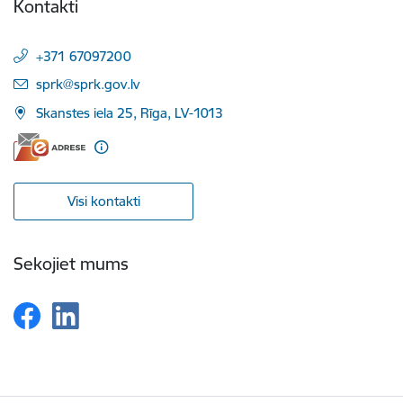
Kontakti
+371 67097200
E-pasts:
sprk@sprk.gov.lv
Skanstes iela 25, Rīga, LV-1013
Visi kontakti
Sekojiet mums