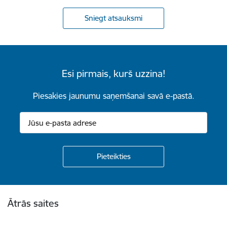
Sniegt atsauksmi
Esi pirmais, kurš uzzina!
Piesakies jaunumu saņemšanai savā e-pastā.
Kājene
Ātrās saites