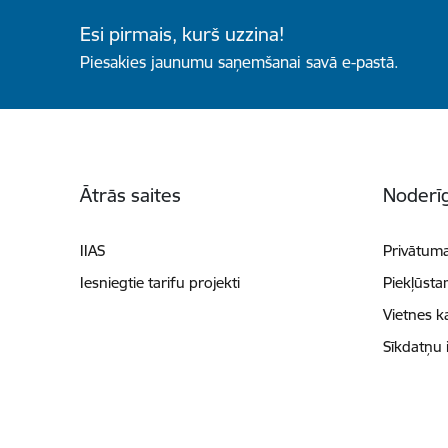
Esi pirmais, kurš uzzina!
Piesakies jaunumu saņemšanai savā e-pastā.
Kājene
Ātrās saites
Noderīg
IIAS
Privātuma
Iesniegtie tarifu projekti
Piekļūsta
Vietnes k
Sīkdatņu 