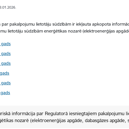
13.01.2026.
 par pakalpojumu lietotāju sūdzībām ir iekļauta apkopota informāc
mu lietotāju sūdzībām enerģētikas nozarē (elektroenerģijas apg
 gads
 gads
 gads
.gads
 gads
 gads
riskā informācija par Regulatorā iesniegtajiem pakalpojumu l
ētikas nozarē (elektroenerģijas apgāde, dabasgāzes apgāde, 