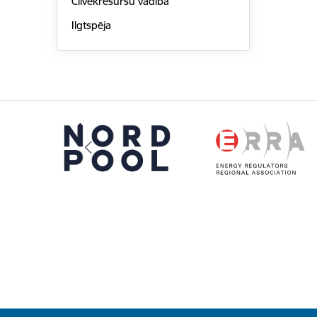
Cilvēkresursu vadība
Ilgtspēja