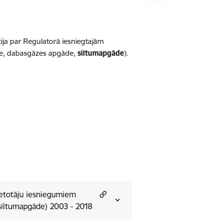
ija par Regulatorā iesniegtajām
āde, dabasgāzes apgāde,
siltumapgāde
).
ietotāju iesniegumiem
siltumapgāde) 2003 - 2018