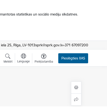
zmantotas statistikas un sociālo mediju sīkdatnes.
iela 25, Rīga, LV-1013
sprk@sprk.gov.lv
+371 67097200
Pieslēgties IIAS
Language
Meklēt
Piekļūstamība