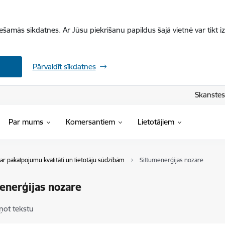
iešamās sīkdatnes. Ar Jūsu piekrišanu papildus šajā vietnē var tikt i
Pārvaldīt sīkdatnes
Skanstes 
Par mums
Komersantiem
Lietotājiem
ar pakalpojumu kvalitāti un lietotāju sūdzībām
Siltumenerģijas nozare
enerģijas nozare
ņot tekstu