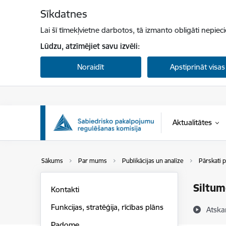
Pāriet uz lapas saturu
Sīkdatnes
Lai šī tīmekļvietne darbotos, tā izmanto obligāti nepiec
Lūdzu, atzīmējiet savu izvēli:
Noraidīt
Apstiprināt visas
Aktualitātes
Sākums
Par mums
Publikācijas un analīze
Pārskati p
Siltum
Kontakti
Funkcijas, stratēģija, rīcības plāns
Atska
Padome