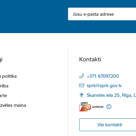
i
Kontakti
 politika
+371 67097200
E-pasts:
sprk@sprk.gov.lv
mība
Skanstes iela 25, Rīga, 
arte
izvēles maiņa
Visi kontakti