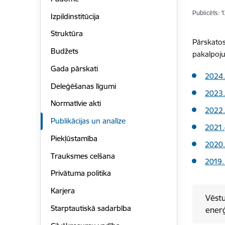
Publicēts: 
Izpildinstitūcija
Struktūra
Pārskatos
Budžets
pakalpoju
Gada pārskati
2024.
Deleģēšanas līgumi
2023.
Normatīvie akti
2022.
Publikācijas un analīze
2021
Piekļūstamība
2020.
Trauksmes celšana
2019.
Privātuma politika
Karjera
Vēstu
Starptautiskā sadarbība
enerģ