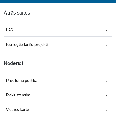
Kājene
Ātrās saites
IIAS
Iesniegtie tarifu projekti
Noderīgi
Privātuma politika
Piekļūstamība
Vietnes karte