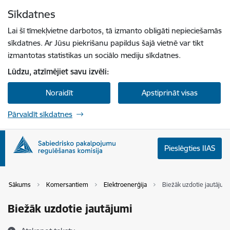
Pāriet uz lapas saturu
Sīkdatnes
Spied
lai meklētu
Enter
Lai šī tīmekļvietne darbotos, tā izmanto obligāti nepieciešamās
sīkdatnes. Ar Jūsu piekrišanu papildus šajā vietnē var tikt
izmantotas statistikas un sociālo mediju sīkdatnes.
Lūdzu, atzīmējiet savu izvēli:
Noraidīt
Apstiprināt visas
Pārvaldīt sīkdatnes
Pieslēgties IIAS
Sākums
Komersantiem
Elektroenerģija
Biežāk uzdotie jautājum
Biežāk uzdotie jautājumi