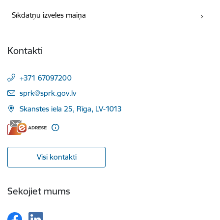
Sīkdatņu izvēles maiņa
Kontakti
+371 67097200
E-pasts:
sprk@sprk.gov.lv
Skanstes iela 25, Rīga, LV-1013
Visi kontakti
Sekojiet mums