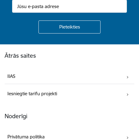
Kājene
Ātrās saites
IIAS
Iesniegtie tarifu projekti
Noderīgi
Privātuma politika