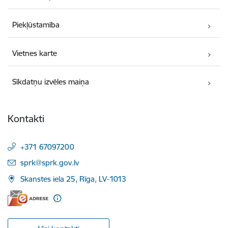
Piekļūstamība
Vietnes karte
Sīkdatņu izvēles maiņa
Kontakti
+371 67097200
E-pasts:
sprk@sprk.gov.lv
Skanstes iela 25, Rīga, LV-1013