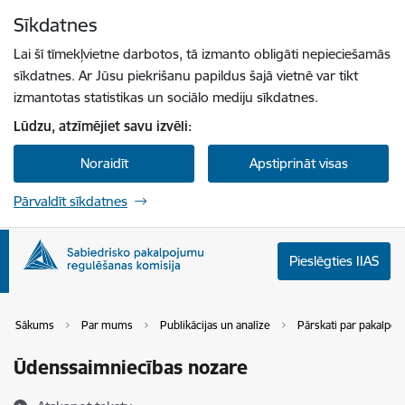
Pāriet uz lapas saturu
Sīkdatnes
Spied
lai meklētu
Enter
Lai šī tīmekļvietne darbotos, tā izmanto obligāti nepieciešamās
sīkdatnes. Ar Jūsu piekrišanu papildus šajā vietnē var tikt
izmantotas statistikas un sociālo mediju sīkdatnes.
Lūdzu, atzīmējiet savu izvēli:
Noraidīt
Apstiprināt visas
Pārvaldīt sīkdatnes
Pieslēgties IIAS
Sākums
Par mums
Publikācijas un analīze
Pārskati par pakalpoju
Ūdenssaimniecības nozare