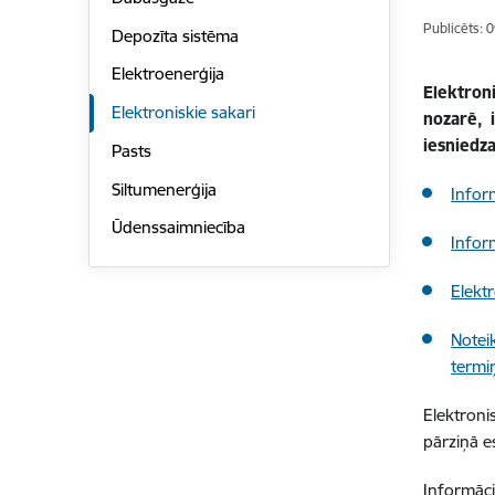
Publicēts: 
Depozīta sistēma
Elektroenerģija
Elektron
Elektroniskie sakari
nozarē, 
iesniedz
Pasts
Siltumenerģija
Infor
Ūdenssaimniecība
Infor
Elekt
Notei
termi
Elektron
pārziņā e
Informāci