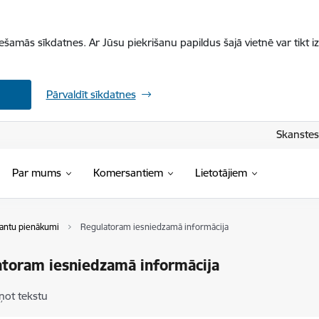
iešamās sīkdatnes. Ar Jūsu piekrišanu papildus šajā vietnē var tikt i
Pārvaldīt sīkdatnes
Skanstes 
Par mums
Komersantiem
Lietotājiem
ntu pienākumi
Regulatoram iesniedzamā informācija
toram iesniedzamā informācija
ņot tekstu