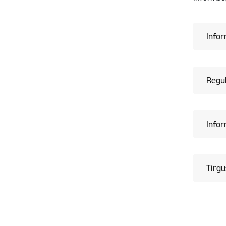
Infor
Regul
Infor
Tirgu