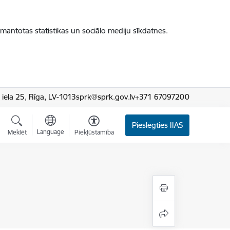
zmantotas statistikas un sociālo mediju sīkdatnes.
iela 25, Rīga, LV-1013
sprk@sprk.gov.lv
+371 67097200
Pieslēgties IIAS
Language
Meklēt
Piekļūstamība