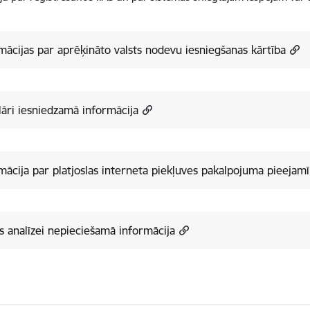
mācijas par aprēķināto valsts nodevu iesniegšanas kārtība
āri iesniedzamā informācija
mācija par platjoslas interneta piekļuves pakalpojuma pieejam
s analīzei nepieciešamā informācija