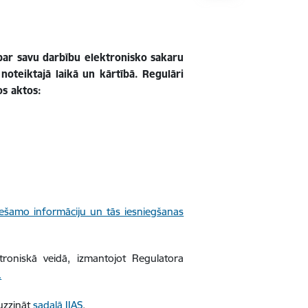
ar savu darbību elektronisko sakaru
oteiktajā laikā un kārtībā. Regulāri
os aktos:
iešamo informāciju un tās iesniegšanas
roniskā veidā, izmantojot Regulatora
.
 uzzināt
sadaļā IIAS
.