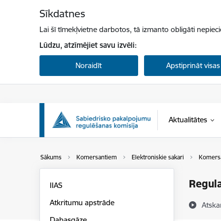
Pāriet uz lapas saturu
Sīkdatnes
Lai šī tīmekļvietne darbotos, tā izmanto obligāti nepiec
Lūdzu, atzīmējiet savu izvēli:
Noraidīt
Apstiprināt visas
Aktualitātes
Sākums
Komersantiem
Elektroniskie sakari
Komersa
Regula
IIAS
Atkritumu apstrāde
Atska
Dabasgāze