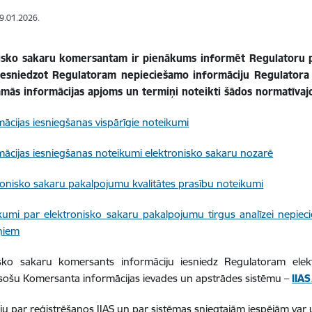
09.01.2026.
isko sakaru komersantam ir pienākums informēt Regulatoru p
iesniedzot Regulatoram nepieciešamo informāciju Regulatora n
amās informācijas apjoms un termiņi noteikti šādos normatīvaj
mācijas iesniegšanas vispārīgie noteikumi
mācijas iesniegšanas noteikumi elektronisko sakaru nozarē
ronisko sakaru pakalpojumu kvalitātes prasību noteikumi
kumi par elektronisko sakaru pakalpojumu tirgus analīzei nepiec
ņiem
isko sakaru komersants informāciju iesniedz Regulatoram elekt
sošu Komersanta informācijas ievades un apstrādes sistēmu –
IIAS
ju par reģistrēšanos IIAS un par sistēmas sniegtajām iespējām var