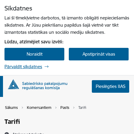
Pāriet uz lapas saturu
Sīkdatnes
Spied
lai meklētu
Enter
Lai šī tīmekļvietne darbotos, tā izmanto obligāti nepieciešamās
sīkdatnes. Ar Jūsu piekrišanu papildus šajā vietnē var tikt
izmantotas statistikas un sociālo mediju sīkdatnes.
Lūdzu, atzīmējiet savu izvēli:
Noraidīt
Apstiprināt visas
Pārvaldīt sīkdatnes
Pieslēgties IIAS
Sākums
Komersantiem
Pasts
Tarifi
Tarifi