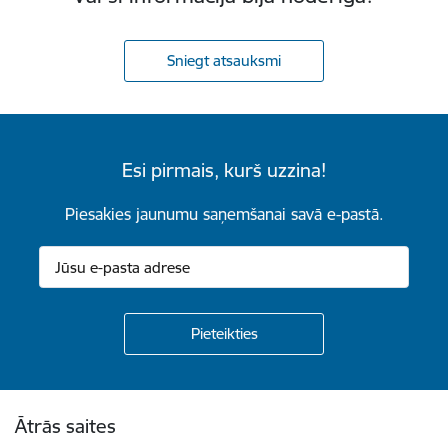
Sniegt atsauksmi
Esi pirmais, kurš uzzina!
Piesakies jaunumu saņemšanai savā e-pastā.
Kājene
Ātrās saites