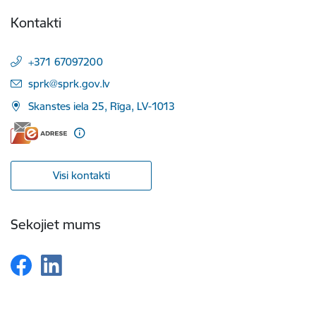
Kontakti
+371 67097200
E-pasts:
sprk@sprk.gov.lv
Skanstes iela 25, Rīga, LV-1013
Visi kontakti
Sekojiet mums