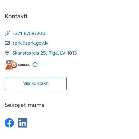
Kontakti
+371 67097200
E-pasts:
sprk@sprk.gov.lv
Skanstes iela 25, Rīga, LV-1013
Visi kontakti
Sekojiet mums