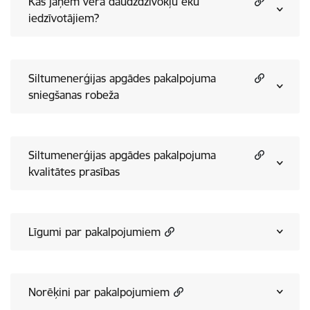
Kas jāņem vērā daudzdzīvokļu ēku
iedzīvotājiem?
Siltumenerģijas apgādes pakalpojuma
sniegšanas robeža
Siltumenerģijas apgādes pakalpojuma
kvalitātes prasības
Līgumi par pakalpojumiem
Norēķini par pakalpojumiem