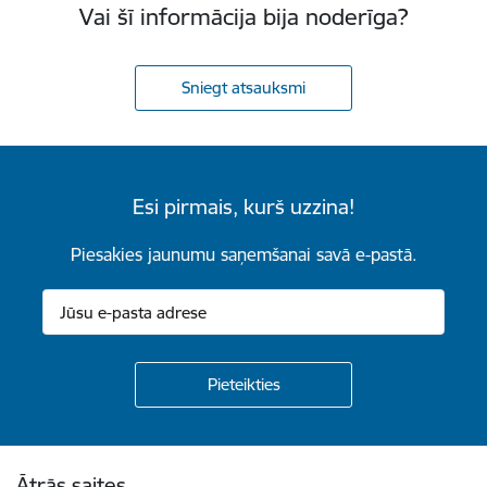
Vai šī informācija bija noderīga?
Sniegt atsauksmi
Esi pirmais, kurš uzzina!
Piesakies jaunumu saņemšanai savā e-pastā.
Kājene
Ātrās saites