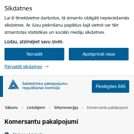
Pāriet uz lapas saturu
Sīkdatnes
Spied
lai meklētu
Enter
Lai šī tīmekļvietne darbotos, tā izmanto obligāti nepieciešamās
sīkdatnes. Ar Jūsu piekrišanu papildus šajā vietnē var tikt
izmantotas statistikas un sociālo mediju sīkdatnes.
Lūdzu, atzīmējiet savu izvēli:
Noraidīt
Apstiprināt visas
Pārvaldīt sīkdatnes
Pieslēgties IIAS
Sākums
Lietotājiem
Siltumenerģija
Komersantu pakalpojumi
Komersantu pakalpojumi