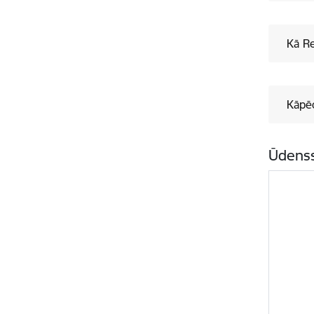
Kā Re
Kāpēc
Ūdenss