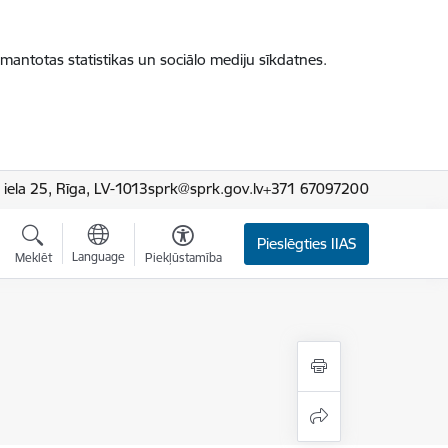
zmantotas statistikas un sociālo mediju sīkdatnes.
iela 25, Rīga, LV-1013
sprk@sprk.gov.lv
+371 67097200
Pieslēgties IIAS
Language
Meklēt
Piekļūstamība