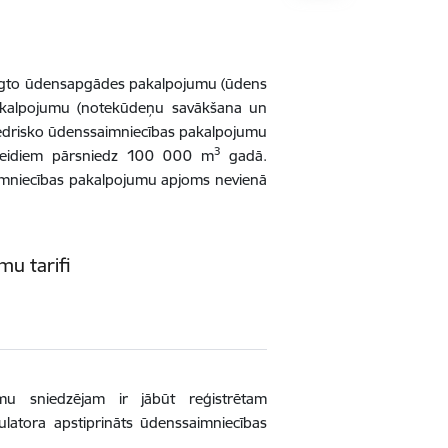
iegto ūdensapgādes pakalpojumu (ūdens
pakalpojumu (notekūdeņu savākšana un
iedrisko ūdenssaimniecības pakalpojumu
3
 veidiem pārsniedz 100 000 m
gadā.
imniecības pakalpojumu apjoms nevienā
mu tarifi
mu sniedzējam ir jābūt reģistrētam
latora apstiprināts ūdenssaimniecības