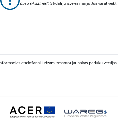
pušu sīkdatnes”
. Sīkdatņu izvēles maiņu Jūs varat veikt
informācijas attēlošanai lūdzam izmantot jaunākās pārlūku versijas 