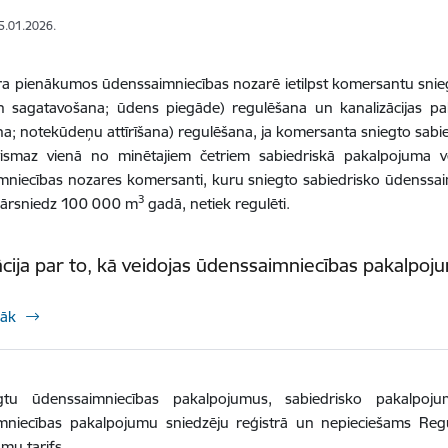
15.01.2026.
ra pienākumos ūdenssaimniecības nozarē ietilpst komersantu sn
n sagatavošana; ūdens piegāde) regulēšana un kanalizācijas 
a; notekūdeņu attīrīšana) regulēšana, ja komersanta sniegto sab
ismaz vienā no minētajiem četriem sabiedriskā pakalpojuma
mniecības nozares komersanti, kuru sniegto sabiedrisko ūdenssa
3
pārsniedz 100 000 m
gadā, netiek regulēti.
cija par to, kā veidojas ūdenssaimniecības pakalpoju
rāk
gtu ūdenssaimniecības pakalpojumus, sabiedrisko pakalpoju
mniecības pakalpojumu sniedzēju reģistrā un nepieciešams Regu
mu tarifs.