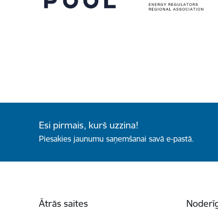
Esi pirmais, kurš uzzina!
Piesakies jaunumu saņemšanai savā e-pastā.
Kājene
Ātrās saites
Noderīg