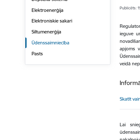
Publicēts: 
Elektroenerģija
Elektroniskie sakari
Regulato
Siltumenerģija
ieguve u
novadīšan
Ūdenssaimniecība
apjoms v
Pasts
Ūdenssai
veidā ne
Informā
Skatīt vai
Lai snie
ūdenssai
pakalpoju