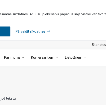
iešamās sīkdatnes. Ar Jūsu piekrišanu papildus šajā vietnē var tikt i
Pārvaldīt sīkdatnes
Skanstes 
Par mums
Komersantiem
Lietotājiem
ņot tekstu