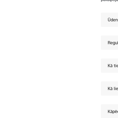
Ūdens
Regul
Kā ti
Kā li
Kāpēc