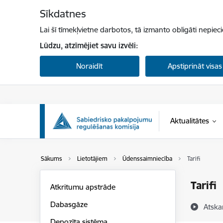
Pāriet uz lapas saturu
Sīkdatnes
Lai šī tīmekļvietne darbotos, tā izmanto obligāti nepiec
Lūdzu, atzīmējiet savu izvēli:
Noraidīt
Apstiprināt visas
Aktualitātes
Sākums
Lietotājiem
Ūdenssaimniecība
Tarifi
Tarifi
Atkritumu apstrāde
Dabasgāze
Atska
Depozīta sistēma