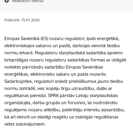
Atskaņot tekstu
Publicēts: 15.01.2026.
Eiropas Savienībā (ES) nozaru regulatori, īpaši enerģētikā,
elektroniskajos sakaros un pastā, darbojas vienotā tiesību
normu ietvarā. Regulatoru starptautiskā sadarbība apvieno
brīvprātīgas nozaru regulatoru sadarbības formas ar obligāti
noteikto pārrobežu sadarbību Eiropas Savienības
enerģētikas, elektronisko sakaru un pasta nozarēs.
Sadarbojoties, regulatori sniedz priekšlikumus jauno tiesību
normu izstrādē, veic kopēju tirgu uzraudzību, dalās ar
regulēšanas pieredzi. SPRK pārstāv Latviju starptautiskās
organizācijās, darba grupās un forumos, lai nodrošinātu
regulējamo nozaru attīstību, patērētāju interešu aizsardzību,
kā arī vienoti un elastīgi reaģētu uz mainīgās regulēšanas
vides izaicinājumiem.