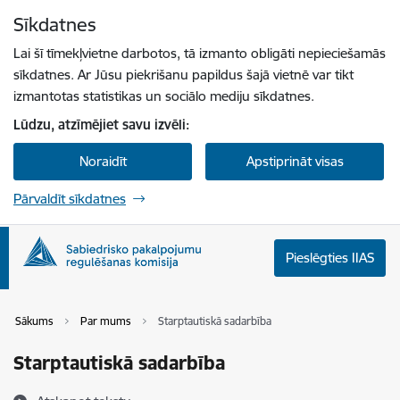
Pāriet uz lapas saturu
Sīkdatnes
Spied
lai meklētu
Enter
Lai šī tīmekļvietne darbotos, tā izmanto obligāti nepieciešamās
sīkdatnes. Ar Jūsu piekrišanu papildus šajā vietnē var tikt
izmantotas statistikas un sociālo mediju sīkdatnes.
Lūdzu, atzīmējiet savu izvēli:
Noraidīt
Apstiprināt visas
Pārvaldīt sīkdatnes
Pieslēgties IIAS
Sākums
Par mums
Starptautiskā sadarbība
Starptautiskā sadarbība