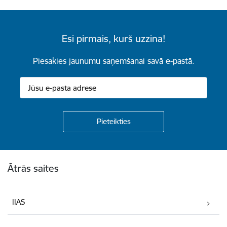
Esi pirmais, kurš uzzina!
Piesakies jaunumu saņemšanai savā e-pastā.
Kājene
Ātrās saites
IIAS