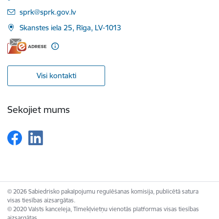
E-pasts:
sprk@sprk.gov.lv
Skanstes iela 25, Rīga, LV-1013
Visi kontakti
Sekojiet mums
© 2026 Sabiedrisko pakalpojumu regulēšanas komisija, publicētā satura
visas tiesības aizsargātas.
© 2020 Valsts kanceleja, Tīmekļvietņu vienotās platformas visas tiesības
aizsargātas.