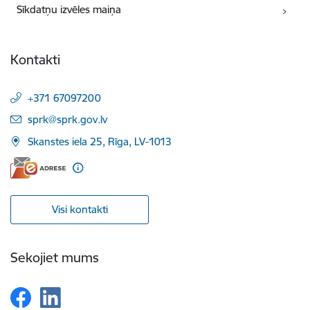
Sīkdatņu izvēles maiņa
Kontakti
+371 67097200
E-pasts:
sprk@sprk.gov.lv
Skanstes iela 25, Rīga, LV-1013
Visi kontakti
Sekojiet mums