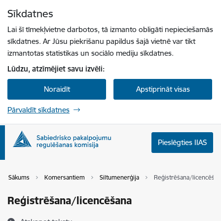
Pāriet uz lapas saturu
Sīkdatnes
Spied
lai meklētu
Enter
Lai šī tīmekļvietne darbotos, tā izmanto obligāti nepieciešamās
sīkdatnes. Ar Jūsu piekrišanu papildus šajā vietnē var tikt
izmantotas statistikas un sociālo mediju sīkdatnes.
Lūdzu, atzīmējiet savu izvēli:
Noraidīt
Apstiprināt visas
Pārvaldīt sīkdatnes
Pieslēgties IIAS
Sākums
Komersantiem
Siltumenerģija
Reģistrēšana/licencēša
Reģistrēšana/licencēšana