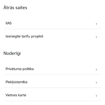
Kājene
Ātrās saites
IIAS
Iesniegtie tarifu projekti
Noderīgi
Privātuma politika
Piekļūstamība
Vietnes karte