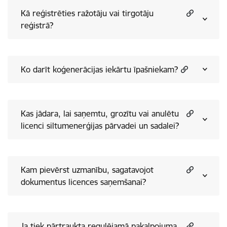
Kā reģistrēties ražotāju vai tirgotāju
reģistrā?
Ko darīt koģenerācijas iekārtu īpašniekam?
Kas jādara, lai saņemtu, grozītu vai anulētu
licenci siltumenerģijas pārvadei un sadalei?
Kam pievērst uzmanību, sagatavojot
dokumentus licences saņemšanai?
Ja tiek pārtraukta regulējamā pakalpojuma