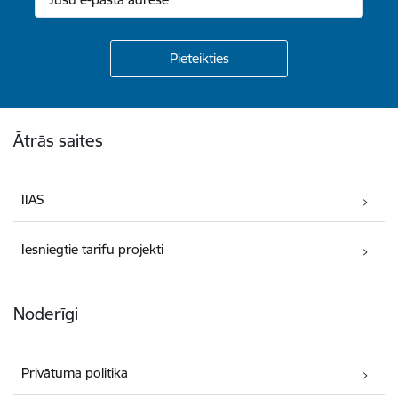
Kājene
Ātrās saites
IIAS
Iesniegtie tarifu projekti
Noderīgi
Privātuma politika