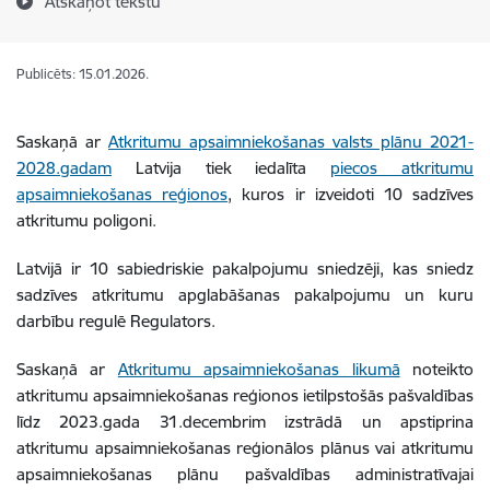
Atskaņot tekstu
Publicēts: 15.01.2026.
Saskaņā ar
Atkritumu apsaimniekošanas valsts plānu 2021-
2028.gadam
Latvija tiek iedalīta
piecos atkritumu
apsaimniekošanas reģionos
, kuros ir izveidoti 10 sadzīves
atkritumu poligoni.
Latvijā ir 10 sabiedriskie pakalpojumu sniedzēji, kas sniedz
sadzīves atkritumu apglabāšanas pakalpojumu un kuru
darbību regulē Regulators.
Saskaņā ar
Atkritumu apsaimniekošanas likumā
noteikto
atkritumu apsaimniekošanas reģionos ietilpstošās pašvaldības
līdz 2023.gada 31.decembrim izstrādā un apstiprina
atkritumu apsaimniekošanas reģionālos plānus vai atkritumu
apsaimniekošanas plānu pašvaldības administratīvajai