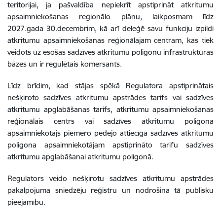
teritorijai, ja pašvaldība nepiekrīt apstiprināt atkritumu
apsaimniekošanas reģionālo plānu, laikposmam līdz
2027.gada 30.decembrim, kā arī deleģē savu funkciju izpildi
atkritumu apsaimniekošanas reģionālajam centram, kas tiek
veidots uz esošas sadzīves atkritumu poligonu infrastruktūras
bāzes un ir regulētais komersants.
Līdz brīdim, kad stājas spēkā Regulatora apstiprinātais
nešķiroto sadzīves atkritumu apstrādes tarifs vai sadzīves
atkritumu apglabāšanas tarifs, atkritumu apsaimniekošanas
reģionālais centrs vai sadzīves atkritumu poligona
apsaimniekotājs piemēro pēdējo attiecīgā sadzīves atkritumu
poligona apsaimniekotājam apstiprināto tarifu sadzīves
atkritumu apglabāšanai atkritumu poligonā.
Regulators veido nešķirotu sadzīves atkritumu apstrādes
pakalpojuma sniedzēju reģistru un nodrošina tā publisku
pieejamību.