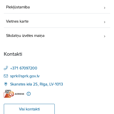
Piekļūstamība
Vietnes karte
Sīkdatņu izvēles maiņa
Kontakti
+371 67097200
E-pasts:
sprk@sprk.gov.lv
Skanstes iela 25, Rīga, LV-1013
Visi kontakti