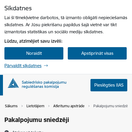
Pāriet uz lapas saturu
Sīkdatnes
Spied
lai meklētu
Enter
Lai šī tīmekļvietne darbotos, tā izmanto obligāti nepieciešamās
sīkdatnes. Ar Jūsu piekrišanu papildus šajā vietnē var tikt
izmantotas statistikas un sociālo mediju sīkdatnes.
Lūdzu, atzīmējiet savu izvēli:
Noraidīt
Apstiprināt visas
Pārvaldīt sīkdatnes
Pieslēgties IIAS
Sākums
Lietotājiem
Atkritumu apstrāde
Pakalpojumu sniedzēji
Pakalpojumu sniedzēji