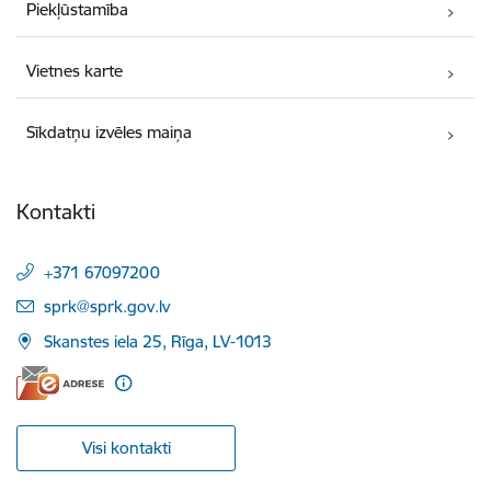
Piekļūstamība
Vietnes karte
Sīkdatņu izvēles maiņa
Kontakti
+371 67097200
E-pasts:
sprk@sprk.gov.lv
Skanstes iela 25, Rīga, LV-1013
Visi kontakti