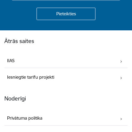
Kājene
Ātrās saites
IIAS
Iesniegtie tarifu projekti
Noderīgi
Privātuma politika