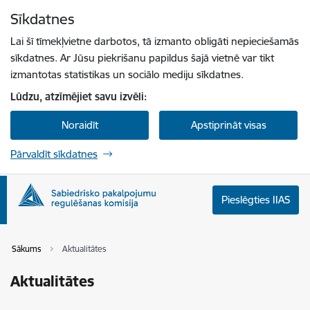
Pāriet uz lapas saturu
Sīkdatnes
Spied
lai meklētu
Enter
Lai šī tīmekļvietne darbotos, tā izmanto obligāti nepieciešamās
sīkdatnes. Ar Jūsu piekrišanu papildus šajā vietnē var tikt
izmantotas statistikas un sociālo mediju sīkdatnes.
Lūdzu, atzīmējiet savu izvēli:
Noraidīt
Apstiprināt visas
Pārvaldīt sīkdatnes
Pieslēgties IIAS
Sākums
Aktualitātes
Aktualitātes