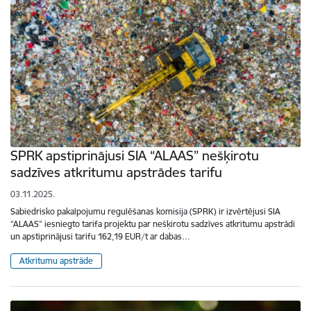
SPRK apstiprinājusi SIA “ALAAS” nešķirotu
sadzīves atkritumu apstrādes tarifu
03.11.2025.
Sabiedrisko pakalpojumu regulēšanas komisija (SPRK) ir izvērtējusi SIA
“ALAAS” iesniegto tarifa projektu par nešķirotu sadzīves atkritumu apstrādi
un apstiprinājusi tarifu 162,19 EUR/t ar dabas…
Atkritumu apstrāde