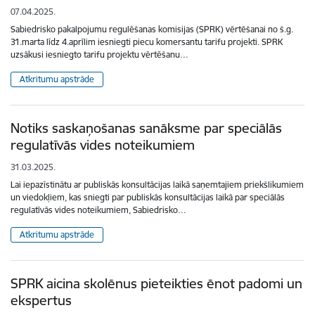
07.04.2025.
Sabiedrisko pakalpojumu regulēšanas komisijas (SPRK) vērtēšanai no š.g.
31.marta līdz 4.aprīlim iesniegti piecu komersantu tarifu projekti. SPRK
uzsākusi iesniegto tarifu projektu vērtēšanu…
Atkritumu apstrāde
Notiks saskaņošanas sanāksme par speciālās
regulatīvās vides noteikumiem
31.03.2025.
Lai iepazīstinātu ar publiskās konsultācijas laikā saņemtajiem priekšlikumiem
un viedokļiem, kas sniegti par publiskās konsultācijas laikā par speciālās
regulatīvās vides noteikumiem, Sabiedrisko…
Atkritumu apstrāde
SPRK aicina skolēnus pieteikties ēnot padomi un
ekspertus