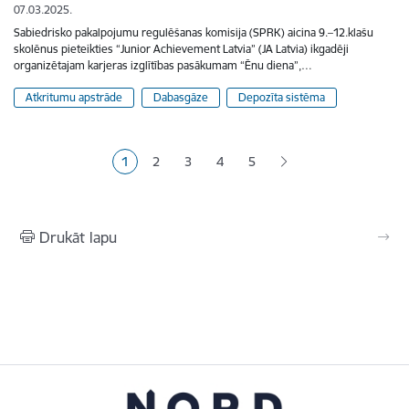
07.03.2025.
Sabiedrisko pakalpojumu regulēšanas komisija (SPRK) aicina 9.–12.klašu
skolēnus pieteikties “Junior Achievement Latvia” (JA Latvia) ikgadēji
organizētajam karjeras izglītības pasākumam “Ēnu diena”,…
Atkritumu apstrāde
Dabasgāze
Depozīta sistēma
Lapošana
1
2
3
4
5
Pašreizējā lapa
Lapa
Lapa
Lapa
Lapa
Drukāt lapu