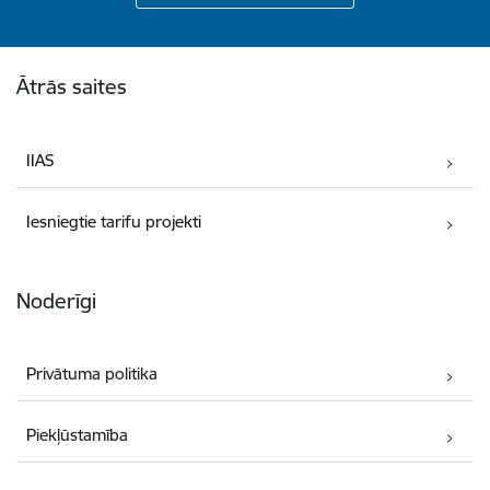
Kājene
Ātrās saites
IIAS
Iesniegtie tarifu projekti
Noderīgi
Privātuma politika
Piekļūstamība