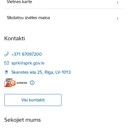
Vietnes karte
Sīkdatņu izvēles maiņa
Kontakti
+371 67097200
E-pasts:
sprk@sprk.gov.lv
Skanstes iela 25, Rīga, LV-1013
Visi kontakti
Sekojiet mums