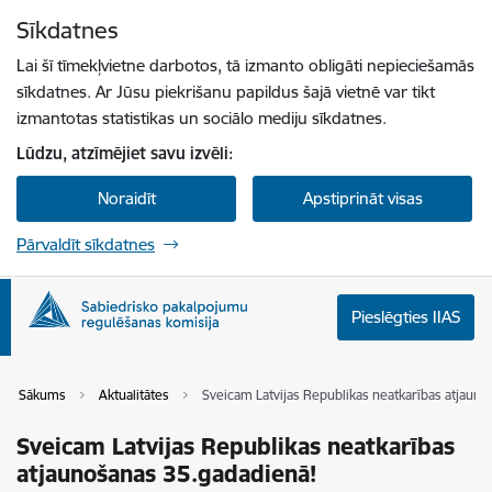
Pāriet uz lapas saturu
Sīkdatnes
Spied
lai meklētu
Enter
Lai šī tīmekļvietne darbotos, tā izmanto obligāti nepieciešamās
sīkdatnes. Ar Jūsu piekrišanu papildus šajā vietnē var tikt
izmantotas statistikas un sociālo mediju sīkdatnes.
Lūdzu, atzīmējiet savu izvēli:
Noraidīt
Apstiprināt visas
Pārvaldīt sīkdatnes
Pieslēgties IIAS
Sākums
Aktualitātes
Sveicam Latvijas Republikas neatkarības atjaun
Sveicam Latvijas Republikas neatkarības
atjaunošanas 35.gadadienā!