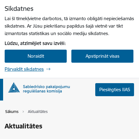
Pāriet uz lapas saturu
Sīkdatnes
Spied
lai meklētu
Enter
Lai šī tīmekļvietne darbotos, tā izmanto obligāti nepieciešamās
sīkdatnes. Ar Jūsu piekrišanu papildus šajā vietnē var tikt
izmantotas statistikas un sociālo mediju sīkdatnes.
Lūdzu, atzīmējiet savu izvēli:
Noraidīt
Apstiprināt visas
Pārvaldīt sīkdatnes
Pieslēgties IIAS
Sākums
Aktualitātes
Aktualitātes