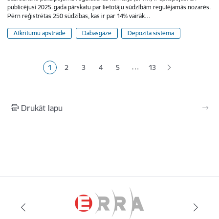
publicējusi 2025. gada pārskatu par lietotāju sūdzībām regulējamās nozarēs.
Pērn reģistrētas 250 sūdzības, kas ir par 14% vairāk…
Atkritumu apstrāde
Dabasgāze
Depozīta sistēma
Lapošana
…
1
2
3
4
5
13
Pašreizējā lapa
Lapa
Lapa
Lapa
Lapa
Drukāt lapu