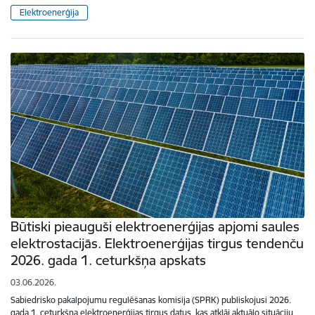
Elektroenerģija
Būtiski pieauguši elektroenerģijas apjomi saules
elektrostacijās. Elektroenerģijas tirgus tendenču
2026. gada 1. ceturkšņa apskats
03.06.2026.
Sabiedrisko pakalpojumu regulēšanas komisija (SPRK) publiskojusi 2026.
gada 1. ceturkšņa elektroenerģijas tirgus datus, kas atklāj aktuālo situāciju