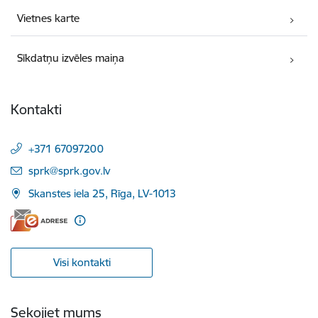
Vietnes karte
Sīkdatņu izvēles maiņa
Kontakti
+371 67097200
E-pasts:
sprk@sprk.gov.lv
Skanstes iela 25, Rīga, LV-1013
Visi kontakti
Sekojiet mums