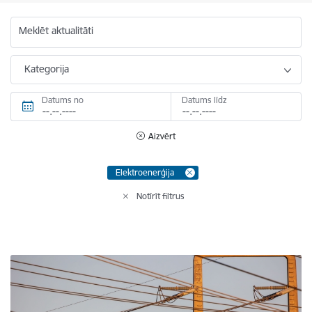
Meklēt aktualitāti
Kategorija
Datums no
Datums līdz
Aizvērt
Elektroenerģija
Notīrīt filtrus