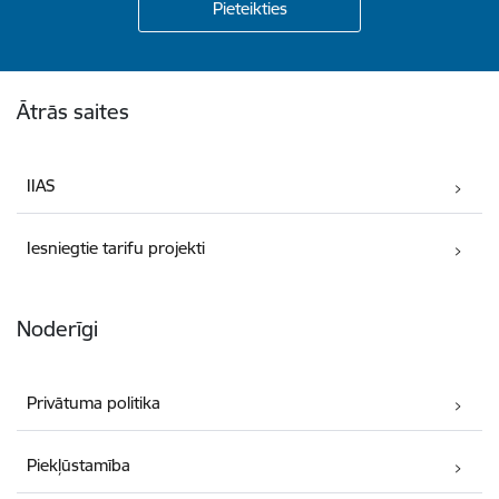
Kājene
Ātrās saites
IIAS
Iesniegtie tarifu projekti
Noderīgi
Privātuma politika
Piekļūstamība