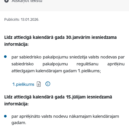
Atskaņot tekstu
Publicēts: 13.01.2026.
Līdz attiecīgā kalendārā gada 30.janvārim iesniedzama
informācija:
par sabiedrisko pakalpojumu sniedzēja valsts nodevas par
sabiedrisko pakalpojumu regulēšanu aprēķinu
attiecīgajam kalendārajam gadam 1.pielikums;
Lejupielādēt:
1.pielikums
Līdz attiecīgā kalendārā gada 15.jūlijam iesniedzamā
informācija:
par aprēķināto valsts nodevu nākamajam kalendārajam
gadam.