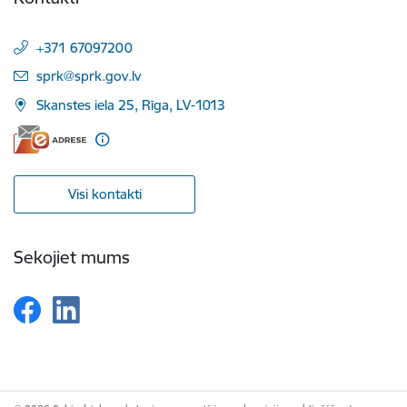
+371 67097200
E-pasts:
sprk@sprk.gov.lv
Skanstes iela 25, Rīga, LV-1013
Visi kontakti
Sekojiet mums