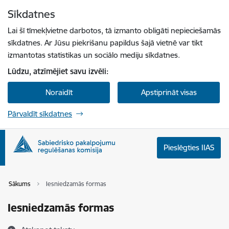
Pāriet uz lapas saturu
Sīkdatnes
Spied
lai meklētu
Enter
Lai šī tīmekļvietne darbotos, tā izmanto obligāti nepieciešamās
sīkdatnes. Ar Jūsu piekrišanu papildus šajā vietnē var tikt
izmantotas statistikas un sociālo mediju sīkdatnes.
Lūdzu, atzīmējiet savu izvēli:
Noraidīt
Apstiprināt visas
Pārvaldīt sīkdatnes
Pieslēgties IIAS
Sākums
Iesniedzamās formas
Iesniedzamās formas