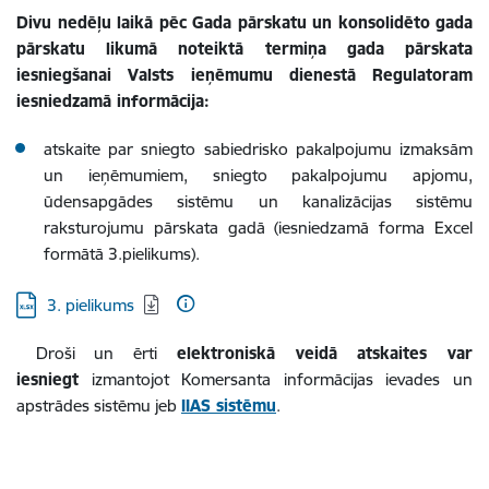
Divu nedēļu laikā pēc Gada pārskatu un konsolidēto gada
pārskatu likumā noteiktā termiņa gada pārskata
iesniegšanai Valsts ieņēmumu dienestā Regulatoram
iesniedzamā informācija:
atskaite par sniegto sabiedrisko pakalpojumu izmaksām
un ieņēmumiem, sniegto pakalpojumu apjomu,
ūdensapgādes sistēmu un kanalizācijas sistēmu
raksturojumu pārskata gadā (iesniedzamā forma Excel
formātā 3.pielikums).
Lejupielādēt:
3. pielikums
Droši un ērti
elektroniskā veidā atskaites var
iesniegt
izmantojot Komersanta informācijas ievades un
apstrādes sistēmu jeb
IIAS sistēmu
.