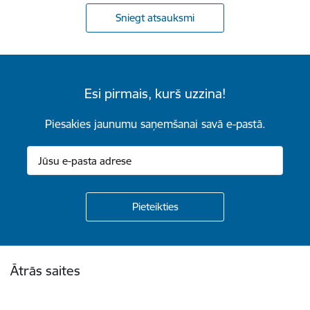
Sniegt atsauksmi
Esi pirmais, kurš uzzina!
Piesakies jaunumu saņemšanai savā e-pastā.
Kājene
Ātrās saites