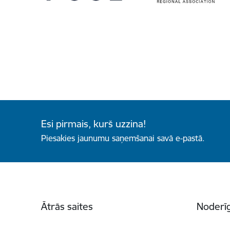
Esi pirmais, kurš uzzina!
Piesakies jaunumu saņemšanai savā e-pastā.
Kājene
Ātrās saites
Noderīg