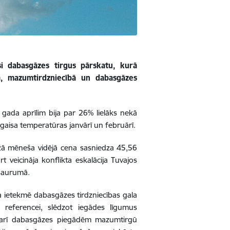
si dabasgāzes tirgus pārskatu, kurā
, mazumtirdzniecībā un dabasgāzes
gada aprīlim bija par 26% lielāks nekā
gaisa temperatūras janvārī un februārī.
ržā mēneša vidējā cena sasniedza 45,56
eicināja konflikta eskalācija Tuvajos
šaurumā.
 ietekmē dabasgāzes tirdzniecības gala
referencei, slēdzot iegādes līgumus
 arī dabasgāzes piegādēm mazumtirgū