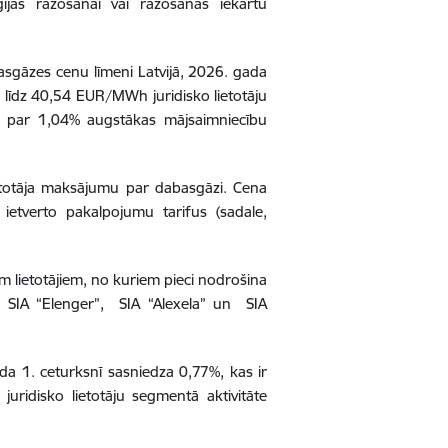
ģijas ražošanai vai ražošanas iekārtu
asgāzes cenu līmeni Latvijā, 2026. gada
līdz 40,54 EUR/MWh juridisko lietotāju
gi par 1,04% augstākas mājsaimniecību
totāja maksājumu par dabasgāzi. Cena
ietverto pakalpojumu tarifus (sadale,
iem lietotājiem, no kuriem pieci nodrošina
, SIA “Elenger”, SIA “Alexela” un SIA
a 1. ceturksnī sasniedza 0,77%, kas ir
juridisko lietotāju segmentā aktivitāte