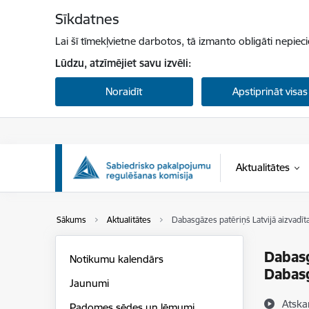
Pāriet uz lapas saturu
Sīkdatnes
Lai šī tīmekļvietne darbotos, tā izmanto obligāti nepiec
Lūdzu, atzīmējiet savu izvēli:
Noraidīt
Apstiprināt visas
Aktualitātes
Sākums
Aktualitātes
Dabasgāzes patēriņš Latvijā aizvadī
Dabasg
Notikumu kalendārs
Dabasg
Jaunumi
Atska
Padomes sēdes un lēmumi