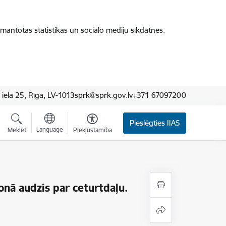
zmantotas statistikas un sociālo mediju sīkdatnes.
iela 25, Rīga, LV-1013
sprk@sprk.gov.lv
+371 67097200
Pieslēgties IIAS
Language
Meklēt
Piekļūstamība
onā audzis par ceturtdaļu.