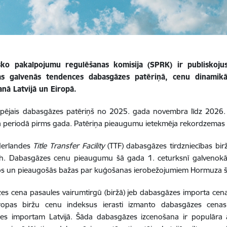
sko pakalpojumu regulēšanas komisija (SPRK) ir publiskoju
as galvenās tendences dabasgāzes patēriņā, cenu dinamikā
anā Latvijā un Eiropā.
opējais dabasgāzes patēriņš no 2025. gada novembra līdz 2026. 
jā periodā pirms gada. Patēriņa pieaugumu ietekmēja rekordzemas 
īderlandes
Title Transfer Facility
(TTF) dabasgāzes tirdzniecības bi
 Dabasgāzes cenu pieaugumu šā gada 1. ceturksnī galvenokārt v
s un pieaugošās bažas par kuģošanas ierobežojumiem Hormuza 
s cena pasaules vairumtirgū (biržā) jeb dabasgāzes importa cena
ropas biržu cenu indeksus ierasti izmanto dabasgāzes cenas 
es importam Latvijā. Šāda dabasgāzes izcenošana ir populāra