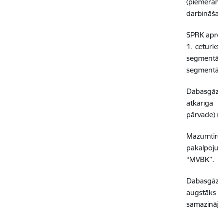
(piemēra
darbināša
SPRK aprē
1. ceturk
segmentā
segmentā 
Dabasgāz
atkarīga
pārvade) 
Mazumtirg
pakalpoj
“MVBK”.
Dabasgāze
augstāks 
samazināj