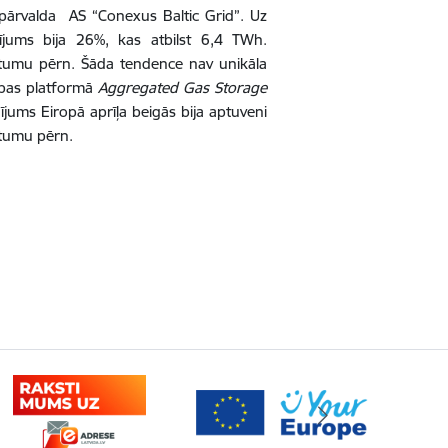
 pārvalda AS “Conexus Baltic Grid”. Uz
jums bija 26%, kas atbilst 6,4 TWh.
tumu pērn. Šāda tendence nav unikāla
ības platformā
Aggregated Gas Storage
ījums Eiropā aprīļa beigās bija aptuveni
atumu pērn.