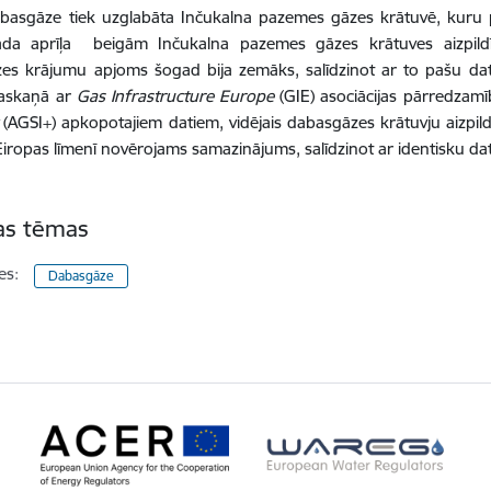
dabasgāze tiek uzglabāta Inčukalna pazemes gāzes krātuvē, kuru
da aprīļa beigām Inčukalna pazemes gāzes krātuves aizpildī
es krājumu apjoms šogad bija zemāks, salīdzinot ar to pašu da
 Saskaņā ar
Gas Infrastructure Europe
(GIE) asociācijas pārredzam
(AGSI+) apkopotajiem datiem, vidējais dabasgāzes krātuvju aizpild
Eiropas līmenī novērojams samazinājums, salīdzinot ar identisku d
tas tēmas
es:
Dabasgāze