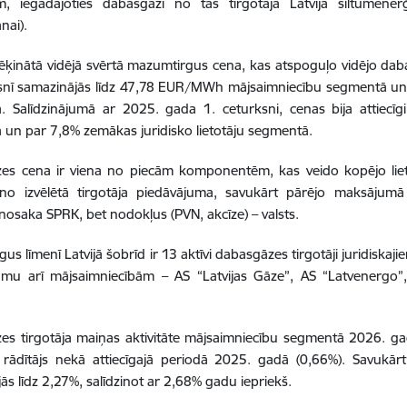
m, iegādājoties dabasgāzi no tās tirgotāja Latvijā siltumener
nai).
ķinātā vidējā svērtā mazumtirgus cena, kas atspoguļo vidējo dab
snī samazinājās līdz 47,78 EUR/MWh mājsaimniecību segmentā un 
. Salīdzinājumā ar 2025. gada 1. ceturksni, cenas bija attiecī
un par 7,8% zemākas juridisko lietotāju segmentā.
es cena ir viena no piecām komponentēm, kas veido kopējo lie
 no izvēlētā tirgotāja piedāvājuma, savukārt pārējo maksājumā 
nosaka SPRK, bet nodokļus (PVN, akcīze) – valsts.
us līmenī Latvijā šobrīd ir 13 aktīvi dabasgāzes tirgotāji juridiskaj
umu arī mājsaimniecībām – AS “Latvijas Gāze”, AS “Latvenergo”
s tirgotāja maiņas aktivitāte mājsaimniecību segmentā 2026. gad
rādītājs nekā attiecīgajā periodā 2025. gadā (0,66%). Savukārt 
ās līdz 2,27%, salīdzinot ar 2,68% gadu iepriekš.