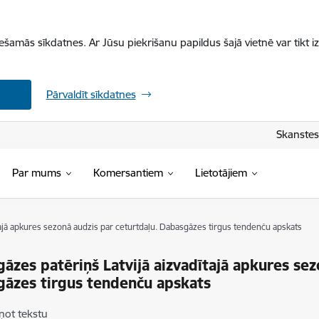
iešamās sīkdatnes. Ar Jūsu piekrišanu papildus šajā vietnē var tikt i
Pārvaldīt sīkdatnes
Skanstes 
Par mums
Komersantiem
Lietotājiem
tajā apkures sezonā audzis par ceturtdaļu. Dabasgāzes tirgus tendenču apskats
āzes patēriņš Latvijā aizvadītajā apkures sez
āzes tirgus tendenču apskats
ņot tekstu