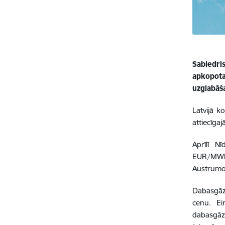
Sabiedri
apkopot
uzglabāš
Latvijā k
attiecīga
Aprīlī N
EUR/MWh.
Austrumo
Dabasgāze
cenu. Ei
dabasgāz