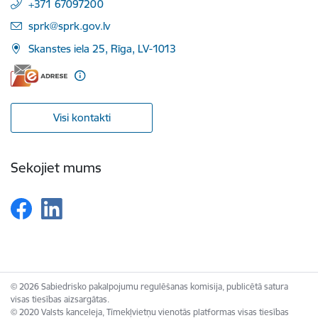
+371 67097200
E-pasts:
sprk@sprk.gov.lv
Skanstes iela 25, Rīga, LV-1013
Visi kontakti
Sekojiet mums
© 2026 Sabiedrisko pakalpojumu regulēšanas komisija, publicētā satura
visas tiesības aizsargātas.
© 2020 Valsts kanceleja, Tīmekļvietņu vienotās platformas visas tiesības