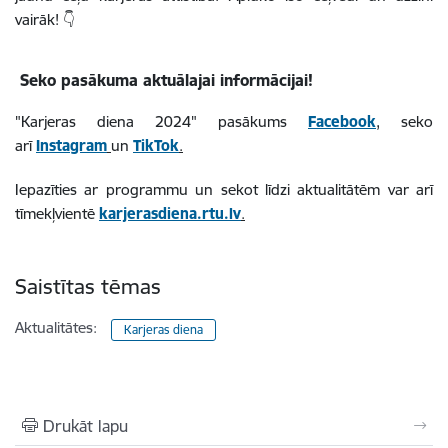
vairāk! 👇
Seko pasākuma aktuālajai informācijai!
"Karjeras diena 2024" pasākums
Facebook
, seko
arī
Instagram
un
TikTok
.
Iepazīties ar programmu un sekot līdzi aktualitātēm var arī
tīmekļvientē
karjerasdiena.rtu.lv
.
Saistītas tēmas
Aktualitātes:
Karjeras diena
Drukāt lapu