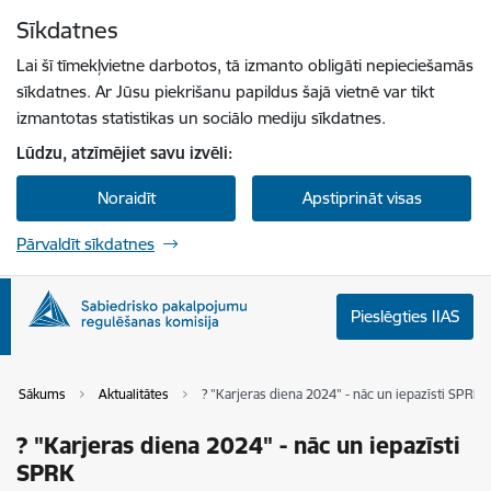
Pāriet uz lapas saturu
Sīkdatnes
Spied
lai meklētu
Enter
Lai šī tīmekļvietne darbotos, tā izmanto obligāti nepieciešamās
sīkdatnes. Ar Jūsu piekrišanu papildus šajā vietnē var tikt
izmantotas statistikas un sociālo mediju sīkdatnes.
Lūdzu, atzīmējiet savu izvēli:
Noraidīt
Apstiprināt visas
Pārvaldīt sīkdatnes
Pieslēgties IIAS
Sākums
Aktualitātes
? "Karjeras diena 2024" - nāc un iepazīsti SPRK
? "Karjeras diena 2024" - nāc un iepazīsti
SPRK