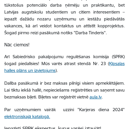
tūkstošus potenciālo darba ņēmēju un praktikantu, bet
Latvijas augstskolu studentiem un citiem interesentiem –
iepazīt dažādu nozaru uzņēmumu un iestāžu piedāvātās
vakances, kā arī veidot kontaktus un attīstīt kopprojektus.
Šogad pirmo reizi pasākumā notiks "Darba Tinderis".
Nāc ciemos!
Arī Sabiedrisko pakalpojumu regulēšanas komisija (SPRK)
šogad piedalīsies! Mūs varēs atrast stendā Nr. 23 (
Ķīpsalas
halles plāns un izvietojums
).
Dalība pasākumā ir bez maksas pilnīgi visiem apmeklētājiem.
Lai tiktu iekšā hallē, nepieciešams reģistrēties un saņemt savu
bezmaksas biļeti. Biļetes var reģistrēt vietnē
aula.lv
.
Par uzņēmumiem vairāk uzzini "Karjeras diena 2024"
elektroniskajā katalogā.
Iepazīsti SPRK ekspertus, kurus varēsi iztaujāt!