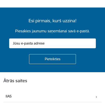
Esi pirmais, kurš uzzina!
Piesakies jaunumu saņemšanai savā e-pastā.
Kājene
Ātrās saites
IIAS