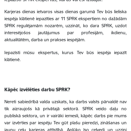
Karjeras dienas ietvaros visas dienas garumā Tev būs lieliska
iespēja klātienē iepazīties ar 11 SPRK ekspertiem no dažādām
SPRK regulējamām nozarēm, uzzināt, ko dara SPRK, uzdot
interesējošos jautājumus par profesijām, ikdienu,
aktualitātēm, darba un prakses iespējām.
Iepazīsti mūsu ekspertus, kurus Tev būs iespēja iepazīt
klātienē.
Kāpēc izvēlēties darbu SPRK?
Nereti sabiedrībā valda uzskats, ka darbs valsts pārvaldē nav
tik aizraujošs kā privātajā sektorā. SPRK veido daļu no
publiskā sektora, un ir vairāki iemesli, kāpēc darbs pie mums
var izvērties par iespēju Tev gūt plašu pieredzi, zināšanas un
jaunu ceļu karjeras attīstībā. Aplūko īso ceļvedi un uzzini