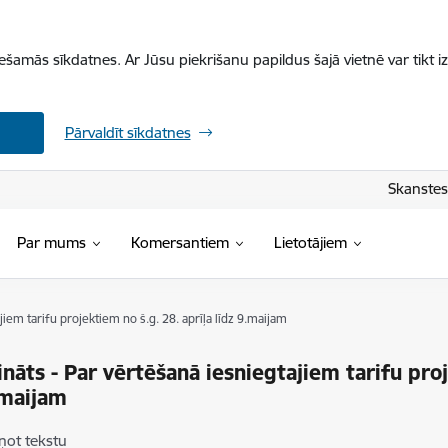
iešamās sīkdatnes. Ar Jūsu piekrišanu papildus šajā vietnē var tikt i
Pārvaldīt sīkdatnes
Skanstes 
Par mums
Komersantiem
Lietotājiem
jiem tarifu projektiem no š.g. 28. aprīļa līdz 9.maijam
ināts - Par vērtēšanā iesniegtajiem tarifu proj
.maijam
ņot tekstu