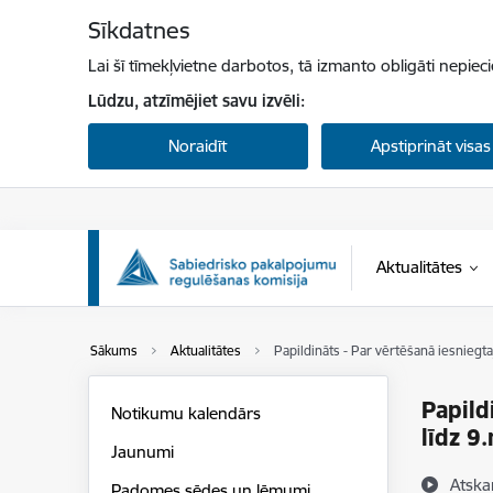
Pāriet uz lapas saturu
Sīkdatnes
Lai šī tīmekļvietne darbotos, tā izmanto obligāti nepiec
Lūdzu, atzīmējiet savu izvēli:
Noraidīt
Apstiprināt visas
Aktualitātes
Sākums
Aktualitātes
Papildināts - Par vērtēšanā iesniegta
Papild
Notikumu kalendārs
līdz 9
Jaunumi
Atska
Padomes sēdes un lēmumi