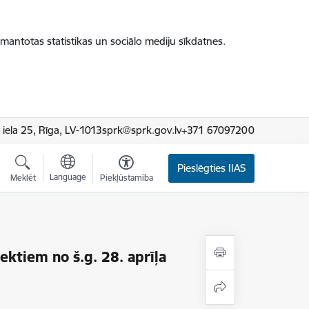
zmantotas statistikas un sociālo mediju sīkdatnes.
iela 25, Rīga, LV-1013
sprk@sprk.gov.lv
+371 67097200
Pieslēgties IIAS
Language
Meklēt
Piekļūstamība
ektiem no š.g. 28. aprīļa