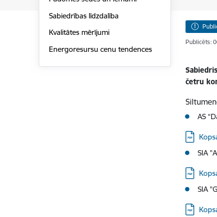
Sabiedrības līdzdalība
Publi
Kvalitātes mērījumi
Publicēts: 
Energoresursu cenu tendences
Sabiedri
četru ko
Siltumen
AS “Da
Lejupielā
Kops
SIA "
Lejupielā
Kops
SIA "
Lejupielā
Kops