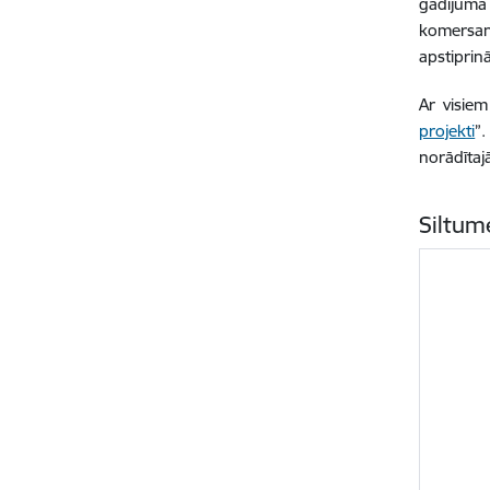
gadījumā
komersan
apstiprinā
Ar visiem
projekti
”.
norādīta
Siltum