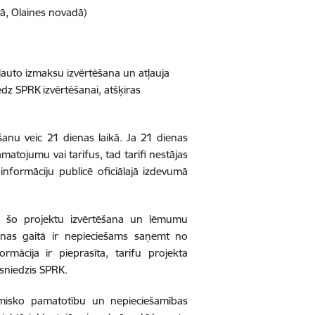
tā, Olaines novadā)
ekļauto izmaksu izvērtēšana un atļauja
dz SPRK izvērtēšanai, atšķiras
anu veic 21 dienas laikā. Ja 21 dienas
amatojumu vai tarifus, tad tarifi nestājas
nformāciju publicē oficiālajā izdevumā
am šo projektu izvērtēšana un lēmumu
anas gaitā ir nepieciešams saņemt no
rmācija ir pieprasīta, tarifu projekta
esniedzis SPRK.
omisko pamatotību un nepieciešamības