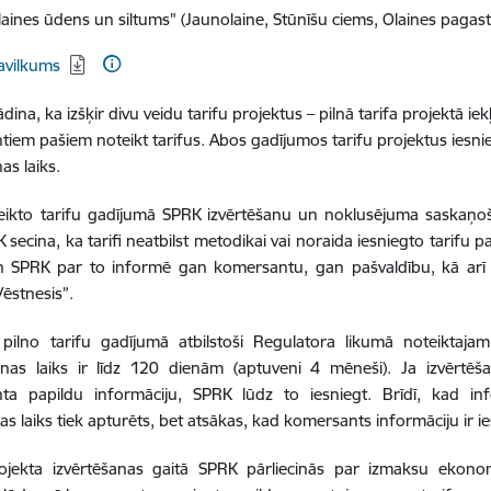
laines ūdens un siltums" (Jaunolaine, Stūnīšu ciems, Olaines pagas
dēt:
avilkums
dina, ka izšķir divu veidu tarifu projektus – pilnā tarifa projektā i
iem pašiem noteikt tarifus. Abos gadījumos tarifu projektus iesnie
as laiks.
eikto tarifu gadījumā SPRK izvērtēšanu un noklusējuma saskaņoš
 secina, ka tarifi neatbilst metodikai vai noraida iesniegto tarifu p
n SPRK par to informē gan komersantu, gan pašvaldību, kā arī i
Vēstnesis”.
 pilno tarifu gadījumā atbilstoši Regulatora likumā noteiktaj
nas laiks ir līdz 120 dienām (aptuveni 4 mēneši). Ja izvērtēš
ta papildu informāciju, SPRK lūdz to iesniegt. Brīdī, kad info
nas laiks tiek apturēts, bet atsākas, kad komersants informāciju ir i
rojekta izvērtēšanas gaitā SPRK pārliecinās par izmaksu ekon