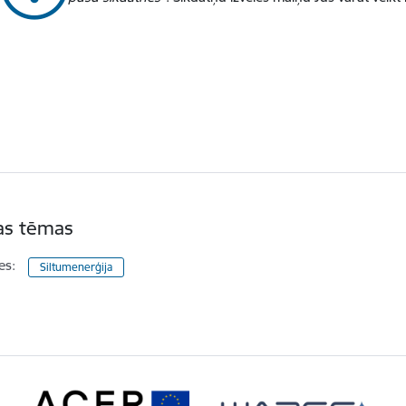
tas tēmas
es:
Siltumenerģija