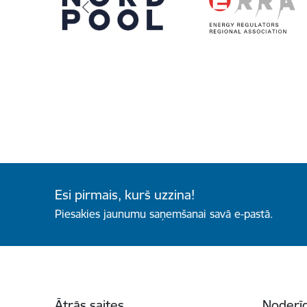
Esi pirmais, kurš uzzina!
Piesakies jaunumu saņemšanai savā e-pastā.
Kājene
Ātrās saites
Noderīg