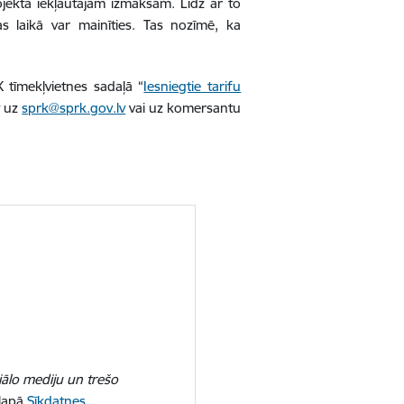
jektā iekļautajām izmaksām. Līdz ar to
as laikā var mainīties. Tas nozīmē, ka
 tīmekļvietnes sadaļā “
Iesniegtie tarifu
t uz
sprk@sprk.gov.lv
vai uz komersantu
iālo mediju un trešo
 lapā
Sīkdatnes
.