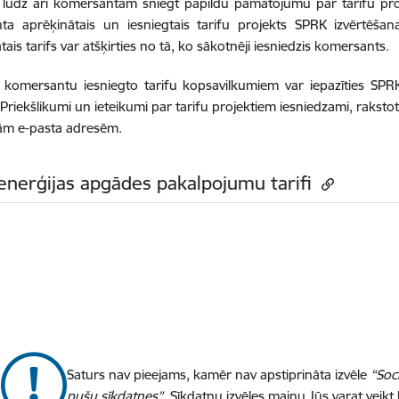
 lūdz arī komersantam sniegt papildu pamatojumu par tarifu pro
ta aprēķinātais un iesniegtais tarifu projekts SPRK izvērtēšan
tais tarifs var atšķirties no tā, ko sākotnēji iesniedzis komersants.
 komersantu iesniegto tarifu kopsavilkumiem var iepazīties SPRK
 Priekšlikumi un ieteikumi par tarifu projektiem iesniedzami, raksto
jām e-pasta adresēm.
enerģijas apgādes pakalpojumu tarifi
Saturs nav pieejams, kamēr nav apstiprināta izvēle
“Soc
pušu sīkdatnes”
. Sīkdatņu izvēles maiņu Jūs varat veikt