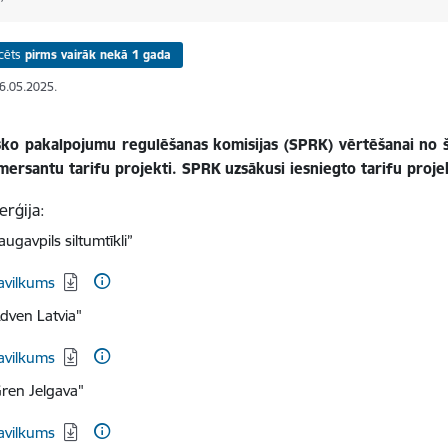
cēts
pirms vairāk nekā 1 gada
06.05.2025.
sko pakalpojumu regulēšanas komisijas (SPRK) vērtēšanai no š.g
mersantu tarifu projekti. SPRK uzsākusi iesniegto tarifu proj
erģija:
ugavpils siltumtīkli”
dēt:
avilkums
Adven Latvia"
dēt:
avilkums
Gren Jelgava"
dēt:
avilkums