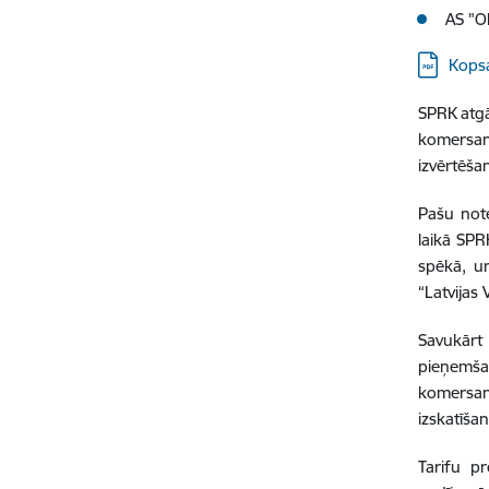
AS "O
Lejupielā
Kops
SPRK atgā
komersant
izvērtēšan
Pašu not
laikā SPRK
spēkā, u
“Latvijas 
Savukārt
pieņemša
komersan
izskatīša
Tarifu p