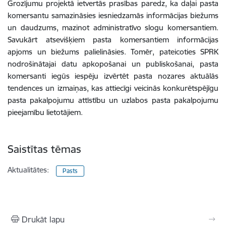
Grozījumu projektā ietvertās prasības paredz, ka daļai pasta
komersantu samazināsies iesniedzamās informācijas biežums
un daudzums, mazinot administratīvo slogu komersantiem.
Savukārt atsevišķiem pasta komersantiem informācijas
apjoms un biežums palielināsies. Tomēr, pateicoties SPRK
nodrošinātajai datu apkopošanai un publiskošanai, pasta
komersanti iegūs iespēju izvērtēt pasta nozares aktuālās
tendences un izmaiņas, kas attiecīgi veicinās konkurētspējīgu
pasta pakalpojumu attīstību un uzlabos pasta pakalpojumu
pieejamību lietotājiem.
Saistītas tēmas
Aktualitātes:
Pasts
Drukāt lapu