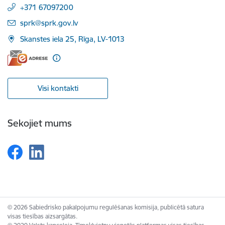
+371 67097200
E-pasts:
sprk@sprk.gov.lv
Skanstes iela 25, Rīga, LV-1013
Visi kontakti
Sekojiet mums
© 2026 Sabiedrisko pakalpojumu regulēšanas komisija, publicētā satura
visas tiesības aizsargātas.