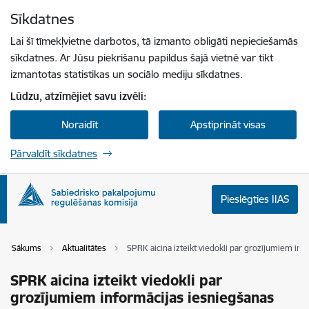
Pāriet uz lapas saturu
Sīkdatnes
Spied
lai meklētu
Enter
Lai šī tīmekļvietne darbotos, tā izmanto obligāti nepieciešamās
sīkdatnes. Ar Jūsu piekrišanu papildus šajā vietnē var tikt
izmantotas statistikas un sociālo mediju sīkdatnes.
Lūdzu, atzīmējiet savu izvēli:
Noraidīt
Apstiprināt visas
Pārvaldīt sīkdatnes
Pieslēgties IIAS
Sākums
Aktualitātes
SPRK aicina izteikt viedokli par grozījumiem in
SPRK aicina izteikt viedokli par
grozījumiem informācijas iesniegšanas