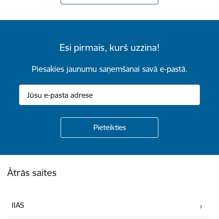
Esi pirmais, kurš uzzina!
Piesakies jaunumu saņemšanai savā e-pastā.
Kājene
Ātrās saites
IIAS