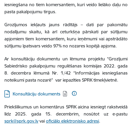
iesniegšana no tiem komersantiem, kuri veido lielāko daļu no
pasta pakalpojumu tirgus.
Grozījumos iekļauts jauns rādītājs – dati par pakomātu
nodalījumu skaitu, kā arī ceturkšņa pārskati par sūtījumu
apjomiem tiem komersantiem, kuru ieņēmumi vai apstrādāto
sūtījumu īpatsvars veido 97% no nozares kopējā apjoma.
Ar konsultāciju dokumentu un lēmuma projektu “Grozījumi
Sabiedrisko pakalpojumu regulēšanas komisijas 2022. gada
8. decembra lēmumā Nr. 1/42 “Informācijas iesniegšanas
noteikumi pasta nozarē” var iepazīties SPRK tīmekļvietnē.
Lejupielādēt:
Konsultāciju dokuments
Priekšlikumus un komentārus SPRK aicina iesniegt rakstveidā
līdz 2025. gada 15. decembrim, nosūtot uz e-pastu
sprk@sprk.gov.lv
vai
oficiālo elektronisko adresi
.