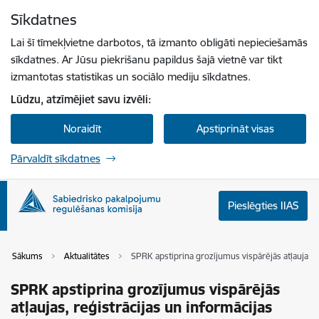
Pāriet uz lapas saturu
Sīkdatnes
Spied
lai meklētu
Enter
Lai šī tīmekļvietne darbotos, tā izmanto obligāti nepieciešamās
sīkdatnes. Ar Jūsu piekrišanu papildus šajā vietnē var tikt
izmantotas statistikas un sociālo mediju sīkdatnes.
Lūdzu, atzīmējiet savu izvēli:
Noraidīt
Apstiprināt visas
Pārvaldīt sīkdatnes
Pieslēgties IIAS
Sākums
Aktualitātes
SPRK apstiprina grozījumus vispārējās atļaujas,
SPRK apstiprina grozījumus vispārējās
atļaujas, reģistrācijas un informācijas