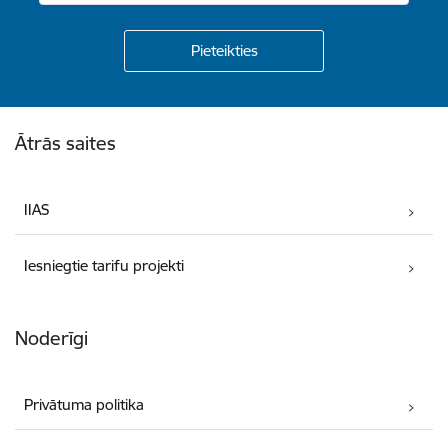
Kājene
Ātrās saites
IIAS
Iesniegtie tarifu projekti
Noderīgi
Privātuma politika