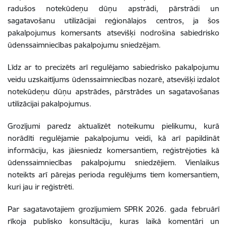
radušos notekūdeņu dūņu apstrādi, pārstrādi un
sagatavošanu utilizācijai reģionālajos centros, ja šos
pakalpojumus komersants atsevišķi nodrošina sabiedrisko
ūdenssaimniecības pakalpojumu sniedzējam.
Līdz ar to precizēts arī regulējamo sabiedrisko pakalpojumu
veidu uzskaitījums ūdenssaimniecības nozarē, atsevišķi izdalot
notekūdeņu dūņu apstrādes, pārstrādes un sagatavošanas
utilizācijai pakalpojumus.
Grozījumi paredz aktualizēt noteikumu pielikumu, kurā
norādīti regulējamie pakalpojumu veidi, kā arī papildināt
informāciju, kas jāiesniedz komersantiem, reģistrējoties kā
ūdenssaimniecības pakalpojumu sniedzējiem. Vienlaikus
noteikts arī pārejas perioda regulējums tiem komersantiem,
kuri jau ir reģistrēti.
Par sagatavotajiem grozījumiem SPRK 2026. gada februārī
rīkoja publisko konsultāciju, kuras laikā komentāri un