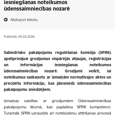
iesniegšanas noteikumos
ūdenssaimniecības nozarē
Atskaņot tekstu
Publicēts: 05.03.2026.
Sabiedrisko pakalpojumu regulēšanas komisija (SPRK)
apstiprinājusi grozījumus vispārējās atļaujas, reģistrācijas
un informācijas iesniegšanas noteikumos
ūdenssaimniecības nozarē. Grozījumi veikti, lai
noteikumus saskaņotu ar izmaiņām normatīvajos aktos un
precizētu informāciju, kas jāiesniedz ūdenssaimniecības
pakalpojumu sniedzējiem.
Izmaiņas saistītas ar grozījumiem Ūdenssaimniecības
pakalpojumu likumā, kas paplašina SPRK kompetenci.
Turpmāk SPRK uzraudzīs arī notekūdeņu attīrīšanas procesā