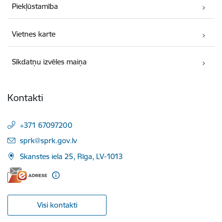
Piekļūstamība
Vietnes karte
Sīkdatņu izvēles maiņa
Kontakti
+371 67097200
E-pasts:
sprk@sprk.gov.lv
Skanstes iela 25, Rīga, LV-1013
Visi kontakti