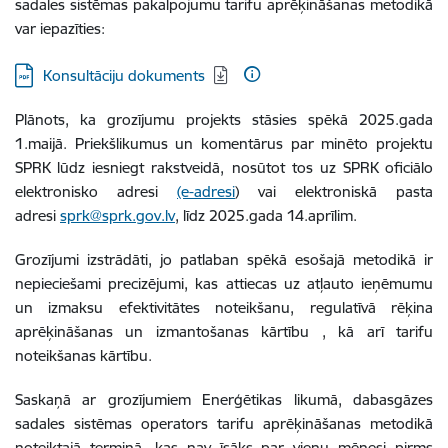
sadales sistēmas pakalpojumu tarifu aprēķināšanas metodikā
var iepazīties:
Lejupielādēt:
Konsultāciju dokuments
Plānots, ka grozījumu projekts stāsies spēkā 2025.gada
1.maijā. Priekšlikumus un komentārus par minēto projektu
SPRK lūdz iesniegt rakstveidā, nosūtot tos uz SPRK oficiālo
elektronisko adresi
(e-adresi
) vai elektroniskā pasta
adresi
sprk@sprk.gov.lv
, līdz 2025.gada 14.aprīlim.
Grozījumi izstrādāti, jo patlaban spēkā esošajā metodikā ir
nepieciešami precizējumi, kas attiecas uz atļauto ieņēmumu
un izmaksu efektivitātes noteikšanu, regulatīvā rēķina
aprēķināšanas un izmantošanas kārtību , kā arī tarifu
noteikšanas kārtību.
Saskaņā ar grozījumiem Enerģētikas likumā, dabasgāzes
sadales sistēmas operators tarifu aprēķināšanas metodikā
noteiktajā termiņā, kas nav īsāks par vienu mēnesi pirms