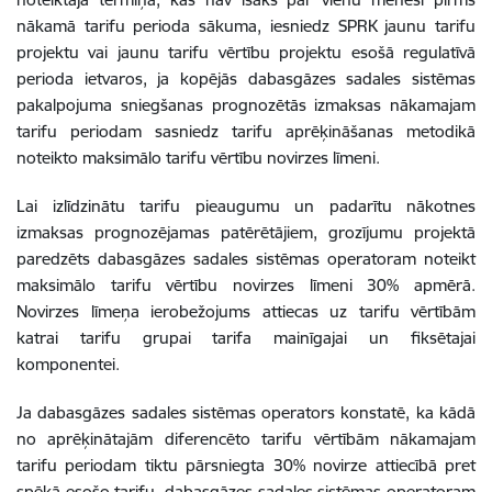
nākamā tarifu perioda sākuma, iesniedz SPRK jaunu tarifu
projektu vai jaunu tarifu vērtību projektu esošā regulatīvā
perioda ietvaros, ja kopējās dabasgāzes sadales sistēmas
pakalpojuma sniegšanas prognozētās izmaksas nākamajam
tarifu periodam sasniedz tarifu aprēķināšanas metodikā
noteikto maksimālo tarifu vērtību novirzes līmeni.
Lai izlīdzinātu tarifu pieaugumu un padarītu nākotnes
izmaksas prognozējamas patērētājiem, grozījumu projektā
paredzēts dabasgāzes sadales sistēmas operatoram noteikt
maksimālo tarifu vērtību novirzes līmeni 30% apmērā.
Novirzes līmeņa ierobežojums attiecas uz tarifu vērtībām
katrai tarifu grupai tarifa mainīgajai un fiksētajai
komponentei.
Ja dabasgāzes sadales sistēmas operators konstatē, ka kādā
no aprēķinātajām diferencēto tarifu vērtībām nākamajam
tarifu periodam tiktu pārsniegta 30% novirze attiecībā pret
spēkā esošo tarifu, dabasgāzes sadales sistēmas operatoram