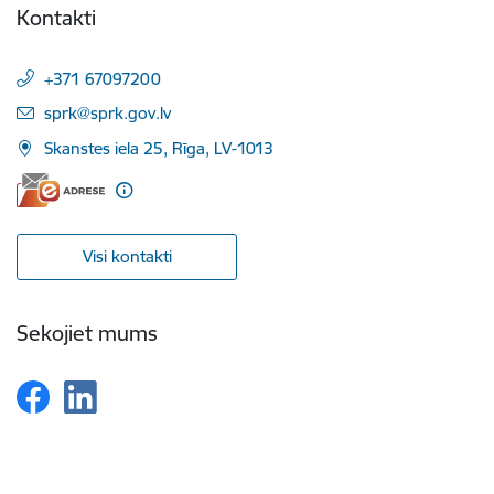
Kontakti
+371 67097200
E-pasts:
sprk@sprk.gov.lv
Skanstes iela 25, Rīga, LV-1013
Visi kontakti
Sekojiet mums