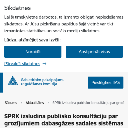
Pāriet uz lapas saturu
Sīkdatnes
Spied
lai meklētu
Enter
Lai šī tīmekļvietne darbotos, tā izmanto obligāti nepieciešamās
sīkdatnes. Ar Jūsu piekrišanu papildus šajā vietnē var tikt
izmantotas statistikas un sociālo mediju sīkdatnes.
Lūdzu, atzīmējiet savu izvēli:
Noraidīt
Apstiprināt visas
Pārvaldīt sīkdatnes
Pieslēgties IIAS
Sākums
Aktualitātes
SPRK izsludina publisko konsultāciju par grozī
SPRK izsludina publisko konsultāciju par
grozījumiem dabasgāzes sadales sistēmas