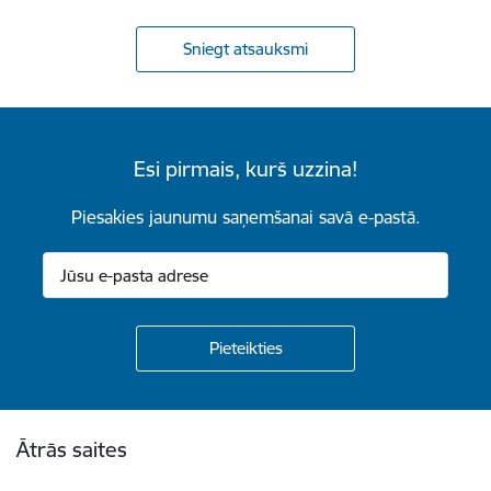
Sniegt atsauksmi
Esi pirmais, kurš uzzina!
Piesakies jaunumu saņemšanai savā e-pastā.
Kājene
Ātrās saites