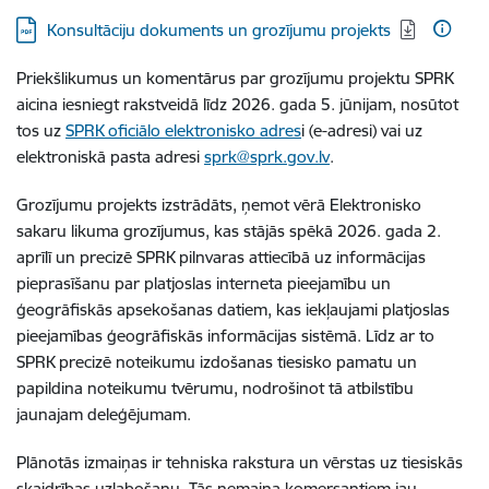
Lejupielādēt:
Konsultāciju dokuments un grozījumu projekts
Priekšlikumus un komentārus par grozījumu projektu SPRK
aicina iesniegt rakstveidā līdz 2026. gada 5. jūnijam, nosūtot
tos uz
SPRK oficiālo elektronisko adres
i (e-adresi) vai uz
elektroniskā pasta adresi
sprk@sprk.gov.lv
.
Grozījumu projekts izstrādāts, ņemot vērā Elektronisko
sakaru likuma grozījumus, kas stājās spēkā 2026. gada 2.
aprīlī un precizē SPRK pilnvaras attiecībā uz informācijas
pieprasīšanu par platjoslas interneta pieejamību un
ģeogrāfiskās apsekošanas datiem, kas iekļaujami platjoslas
pieejamības ģeogrāfiskās informācijas sistēmā. Līdz ar to
SPRK precizē noteikumu izdošanas tiesisko pamatu un
papildina noteikumu tvērumu, nodrošinot tā atbilstību
jaunajam deleģējumam.
Plānotās izmaiņas ir tehniska rakstura un vērstas uz tiesiskās
skaidrības uzlabošanu. Tās nemaina komersantiem jau