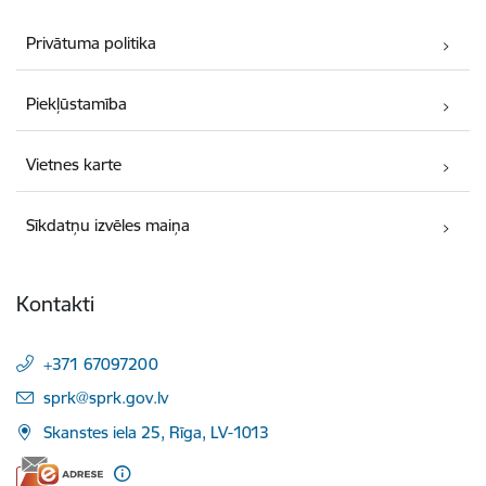
Privātuma politika
Piekļūstamība
Vietnes karte
Sīkdatņu izvēles maiņa
Kontakti
+371 67097200
E-pasts:
sprk@sprk.gov.lv
Skanstes iela 25, Rīga, LV-1013