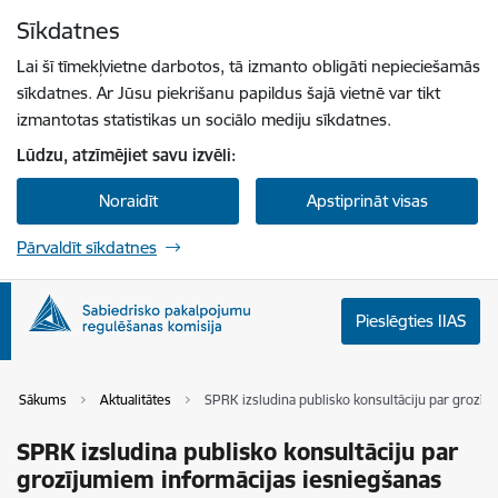
Pāriet uz lapas saturu
Sīkdatnes
Spied
lai meklētu
Enter
Lai šī tīmekļvietne darbotos, tā izmanto obligāti nepieciešamās
sīkdatnes. Ar Jūsu piekrišanu papildus šajā vietnē var tikt
izmantotas statistikas un sociālo mediju sīkdatnes.
Lūdzu, atzīmējiet savu izvēli:
Noraidīt
Apstiprināt visas
Pārvaldīt sīkdatnes
Pieslēgties IIAS
Sākums
Aktualitātes
SPRK izsludina publisko konsultāciju par grozī
SPRK izsludina publisko konsultāciju par
grozījumiem informācijas iesniegšanas