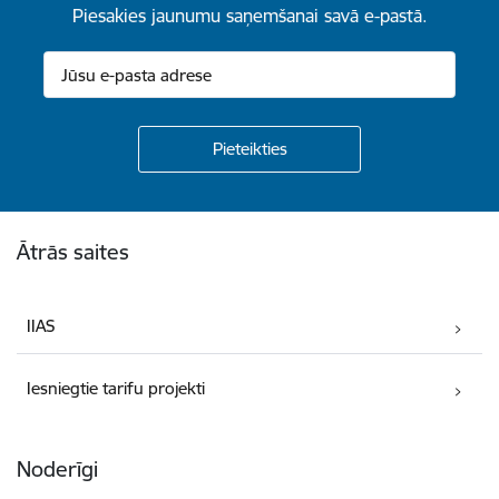
Piesakies jaunumu saņemšanai savā e-pastā.
Kājene
Ātrās saites
IIAS
Iesniegtie tarifu projekti
Noderīgi