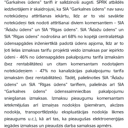
“Garkalnes ūdens” tarifi ir salīdzinoši augsti. SPRK atbildēs
iedzīvotājiem ir skaidrojusi, ka SIA “Garkalnes ūdens” nav savu
notekūdeņu attīrīšanas iekārtu, līdz ar to visi savāktie
notekūdeņi tiek nodoti attīrīšanai diviem komersantiem – SIA
“Ādažu ūdens” un SIA “Rīgas ūdens”. SIA “Ādažu ūdens” un
SIA “Rīgas ūdens” nodrošina arī 68% no kopējā centralizētajā
ūdensapgādes inženiertīklā padotā ūdens apjoma, līdz ar to
ļoti lielas izmaksas tarifu projektā veido izmaksas par iepirkto
ūdeni - 46% no ūdensapgādes pakalpojumu tarifa izmaksām
(bez rentabilitātes) un citam komersantam nodotajiem
notekūdeņiem - 47% no kanalizācijas pakalpojumu tarifa
izmaksām (bez rentabilitātes). Tādēļ, palielinoties SIA “Ādažu
ūdens” un SIA “Rīgas ūdens” tarifiem, palielinās arī SIA
“Garkalnes ūdens” ūdenssaimniecības pakalpojumu
sniegšanas izmaksas. Izmaksu pieaugumu komersantam
ietekmējušas arī izmaiņas nodokļos (piemēram, akcīzes
nodokļa, transportlīdzekļu ekspluatācijas nodokļa likmes
pieaugums u.c.), kā arī tas, ka pieaugušas elektroenerģijas
iegādes izmaksas un pieaudzis darba samaksas apmērs.