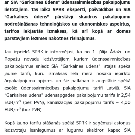
ar SIA “Garkalnes ūdens” ūdenssaimniecības pakalpojumu
lietotājiem. Tās laikā SPRK eksperti, pašvaldības un SIA
“Garkalnes ūdens” pārstāvji skaidros pakalpojumu
nodrošināšanas tehnoloģiskos un ekonomiskos aspektus,
tarifos iekļautās izmaksas, kā arī kopā ar domes
pārstāvjiem iezīmēs nākotnes risinājumus.
Jau iepriekš SPRK ir informējusi, ka no 1. jūlija Ādažu un
Ropažu novadu iedzīvotājiem, kuriem ūdenssaimniecības
pakalpojumus sniedz SIA “Garkalnes ūdens”, stājās spēkā
jaunie tarifi, kuru izmaksas lielā mērā nosaka iepirkto
ārpakalpojumu apjoms, un šie patlaban ir augstākie spēkā
esošie ūdenssaimniecības pakalpojumu tarifi Latvijā. SIA
“Garkalnes ūdens” ūdensapgādes pakalpojumu tarifs ir 2,54
EUR/m³ (bez PVN), kanalizācijas pakalpojumu tarifs – 4,00
EUR/m³ (bez PVN).
Kopš jauno tarifu stāšanās spēkā SPRK ir saņēmusi astoņus
iedzīvotāju iesniegumus ar lūgumu skaidrot, kāpēc SIA