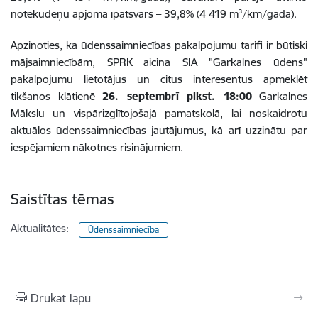
notekūdeņu apjoma īpatsvars – 39,8% (4 419 m³/km/gadā).
Apzinoties, ka ūdenssaimniecības pakalpojumu tarifi ir būtiski
mājsaimniecībām, SPRK aicina SIA "Garkalnes ūdens"
pakalpojumu lietotājus un citus interesentus apmeklēt
tikšanos klātienē
26. septembrī plkst. 18:00
Garkalnes
Mākslu un vispārizglītojošajā pamatskolā, lai noskaidrotu
aktuālos ūdenssaimniecības jautājumus, kā arī uzzinātu par
iespējamiem nākotnes risinājumiem.
Saistītas tēmas
Aktualitātes:
Ūdenssaimniecība
Drukāt lapu