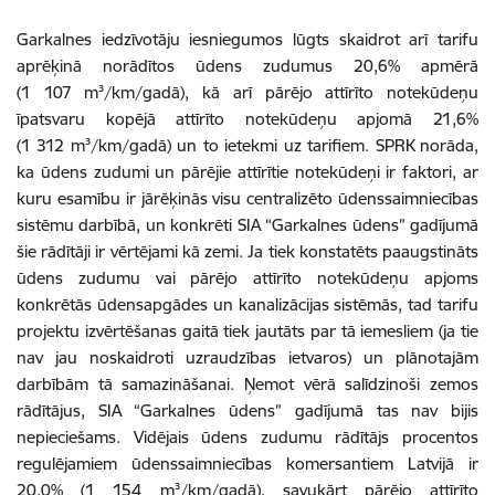
Garkalnes iedzīvotāju iesniegumos lūgts skaidrot arī tarifu
aprēķinā norādītos ūdens zudumus 20,6% apmērā
(1 107 m³/km/gadā), kā arī pārējo attīrīto notekūdeņu
īpatsvaru kopējā attīrīto notekūdeņu apjomā 21,6%
(1 312 m³/km/gadā) un to ietekmi uz tarifiem. SPRK norāda,
ka ūdens zudumi un pārējie attīrītie notekūdeņi ir faktori, ar
kuru esamību ir jārēķinās visu centralizēto ūdenssaimniecības
sistēmu darbībā, un konkrēti SIA “Garkalnes ūdens” gadījumā
šie rādītāji ir vērtējami kā zemi. Ja tiek konstatēts paaugstināts
ūdens zudumu vai pārējo attīrīto notekūdeņu apjoms
konkrētās ūdensapgādes un kanalizācijas sistēmās, tad tarifu
projektu izvērtēšanas gaitā tiek jautāts par tā iemesliem (ja tie
nav jau noskaidroti uzraudzības ietvaros) un plānotajām
darbībām tā samazināšanai. Ņemot vērā salīdzinoši zemos
rādītājus, SIA “Garkalnes ūdens” gadījumā tas nav bijis
nepieciešams. Vidējais ūdens zudumu rādītājs procentos
regulējamiem ūdenssaimniecības komersantiem Latvijā ir
20,0% (1 154 m³/km/gadā), savukārt pārējo attīrīto