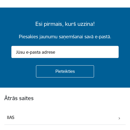
Esi pirmais, kurš uzzina!
Piesakies jaunumu saņemšanai savā e-pastā.
Kājene
Ātrās saites
IIAS