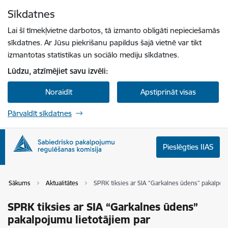
Pāriet uz lapas saturu
Sīkdatnes
Spied
lai meklētu
Enter
Lai šī tīmekļvietne darbotos, tā izmanto obligāti nepieciešamās
sīkdatnes. Ar Jūsu piekrišanu papildus šajā vietnē var tikt
izmantotas statistikas un sociālo mediju sīkdatnes.
Lūdzu, atzīmējiet savu izvēli:
Noraidīt
Apstiprināt visas
Pārvaldīt sīkdatnes
Pieslēgties IIAS
Sākums
Aktualitātes
SPRK tiksies ar SIA “Garkalnes ūdens” pakalpoj
SPRK tiksies ar SIA “Garkalnes ūdens”
pakalpojumu lietotājiem par