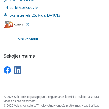
E-pasts:
sprk@sprk.gov.lv
Skanstes iela 25, Rīga, LV-1013
Visi kontakti
Sekojiet mums
© 2026 Sabiedrisko pakalpojumu regulēšanas komisija, publicētā satura
visas tiesības aizsargātas.
© 2020 Valsts kanceleja, Tīmekļvietņu vienotās platformas visas tiesības