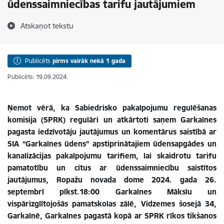
ūdenssaimniecības tarifu jautājumiem
Atskaņot tekstu
Publicēts
pirms vairāk nekā 1 gada
Publicēts: 19.09.2024.
Ņemot vērā, ka Sabiedrisko pakalpojumu regulēšanas
komisija (SPRK) regulāri un atkārtoti saņem Garkalnes
pagasta iedzīvotāju jautājumus un komentārus saistībā ar
SIA “Garkalnes ūdens” apstiprinātajiem ūdensapgādes un
kanalizācijas pakalpojumu tarifiem, lai skaidrotu tarifu
pamatotību un citus ar ūdenssaimniecību saistītos
jautājumus, Ropažu novada dome 2024. gada 26.
septembrī plkst.18:00 Garkalnes Mākslu un
vispārizglītojošās pamatskolas zālē, Vidzemes šosejā 34,
Garkalnē, Garkalnes pagastā kopā ar SPRK rīkos tikšanos