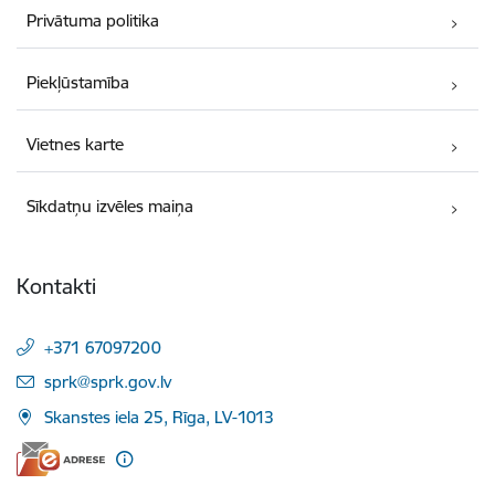
Privātuma politika
Piekļūstamība
Vietnes karte
Sīkdatņu izvēles maiņa
Kontakti
+371 67097200
E-pasts:
sprk@sprk.gov.lv
Skanstes iela 25, Rīga, LV-1013