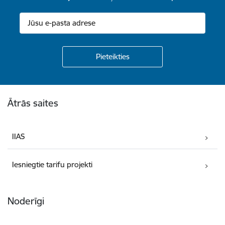
Kājene
Ātrās saites
IIAS
Iesniegtie tarifu projekti
Noderīgi