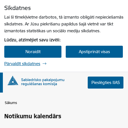
Pāriet uz lapas saturu
Sīkdatnes
Spied
lai meklētu
Enter
Lai šī tīmekļvietne darbotos, tā izmanto obligāti nepieciešamās
sīkdatnes. Ar Jūsu piekrišanu papildus šajā vietnē var tikt
izmantotas statistikas un sociālo mediju sīkdatnes.
Lūdzu, atzīmējiet savu izvēli:
Noraidīt
Apstiprināt visas
Pārvaldīt sīkdatnes
Pieslēgties IIAS
Sākums
Notikumu kalendārs