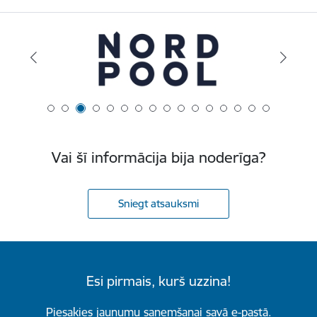
Vai šī informācija bija noderīga?
Sniegt atsauksmi
Esi pirmais, kurš uzzina!
Piesakies jaunumu saņemšanai savā e-pastā.