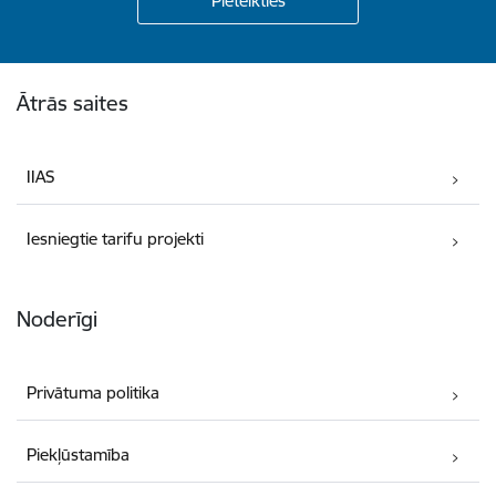
Kājene
Ātrās saites
IIAS
Iesniegtie tarifu projekti
Noderīgi
Privātuma politika
Piekļūstamība