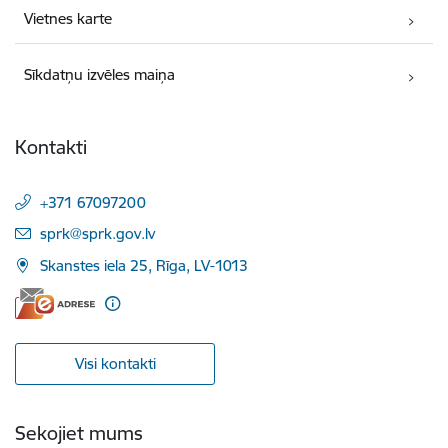
Vietnes karte
Sīkdatņu izvēles maiņa
Kontakti
+371 67097200
E-pasts:
sprk@sprk.gov.lv
Skanstes iela 25, Rīga, LV-1013
Visi kontakti
Sekojiet mums