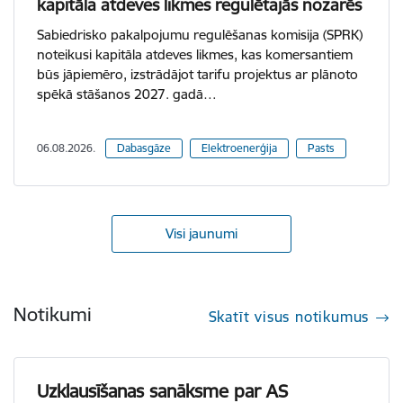
kapitāla atdeves likmes regulētajās nozarēs
Sabiedrisko pakalpojumu regulēšanas komisija (SPRK)
noteikusi kapitāla atdeves likmes, kas komersantiem
būs jāpiemēro, izstrādājot tarifu projektus ar plānoto
spēkā stāšanos 2027. gadā…
06.08.2026.
Dabasgāze
Elektroenerģija
Pasts
Visi jaunumi
Notikumi
Skatīt visus notikumus
Uzklausīšanas sanāksme par AS