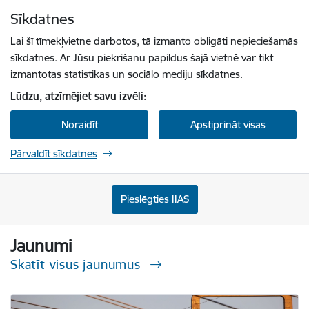
Pāriet uz lapas saturu
Sīkdatnes
Spied
lai meklētu
Enter
Lai šī tīmekļvietne darbotos, tā izmanto obligāti nepieciešamās
sīkdatnes. Ar Jūsu piekrišanu papildus šajā vietnē var tikt
izmantotas statistikas un sociālo mediju sīkdatnes.
Lūdzu, atzīmējiet savu izvēli:
Noraidīt
Apstiprināt visas
Pārvaldīt sīkdatnes
Sabiedrisko pakalpojumu regulēšanas komisi
Pieslēgties IIAS
Jaunumi
Skatīt visus jaunumus