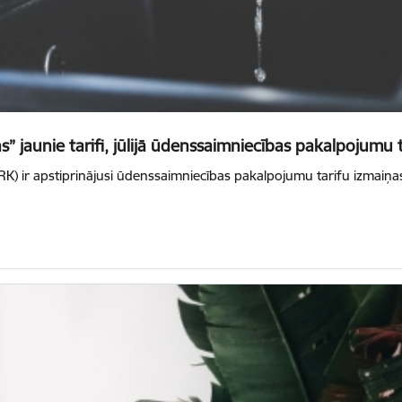
” jaunie tarifi, jūlijā ūdenssaimniecības pakalpojumu 
RK) ir apstiprinājusi ūdenssaimniecības pakalpojumu tarifu izmaiņ