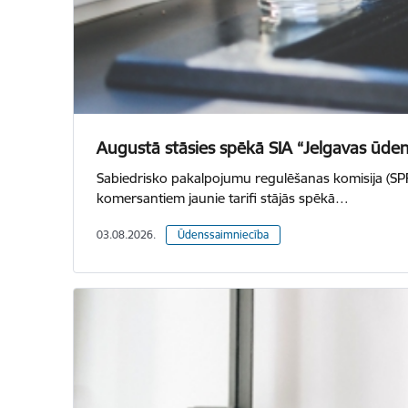
Augustā stāsies spēkā SIA “Jelgavas ūdens
Sabiedrisko pakalpojumu regulēšanas komisija (SP
komersantiem jaunie tarifi stājās spēkā…
03.08.2026.
Ūdenssaimniecība