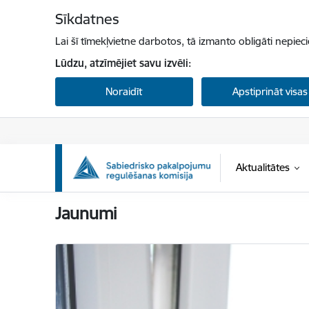
Pāriet uz lapas saturu
Sīkdatnes
Lai šī tīmekļvietne darbotos, tā izmanto obligāti nepiec
Lūdzu, atzīmējiet savu izvēli:
Noraidīt
Apstiprināt visas
Aktualitātes
Sabiedrisko pakalpojumu regulēšanas komisi
Jaunumi