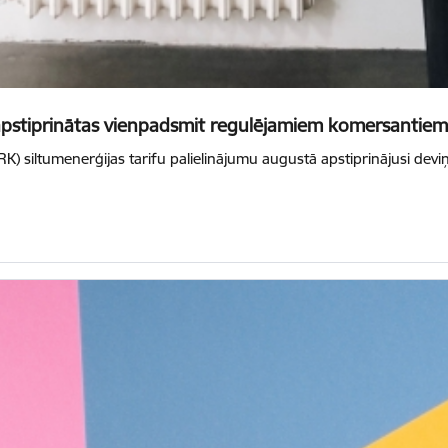
 apstiprinātas vienpadsmit regulējamiem komersantiem
K) siltumenerģijas tarifu palielinājumu augustā apstiprinājusi de