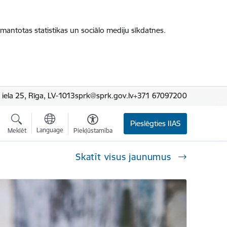
zmantotas statistikas un sociālo mediju sīkdatnes.
iela 25, Rīga, LV-1013
sprk@sprk.gov.lv
+371 67097200
Pieslēgties IIAS
Language
Meklēt
Piekļūstamība
Skatīt visus jaunumus