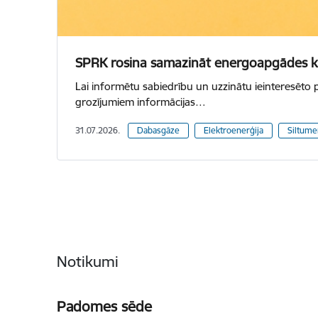
SPRK rosina samazināt energoapgādes ko
Lai informētu sabiedrību un uzzinātu ieinteresēto 
grozījumiem informācijas…
31.07.2026.
Dabasgāze
Elektroenerģija
Siltume
Notikumi
Padomes sēde