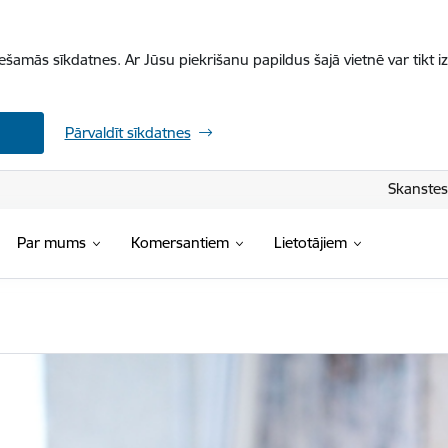
iešamās sīkdatnes. Ar Jūsu piekrišanu papildus šajā vietnē var tikt i
Pārvaldīt sīkdatnes
Skanstes 
Par mums
Komersantiem
Lietotājiem
ja