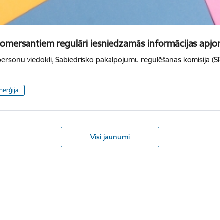
mersantiem regulāri iesniedzamās informācijas apj
personu viedokli, Sabiedrisko pakalpojumu regulēšanas komisija (SP
nerģija
Visi jaunumi