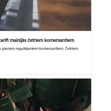
tarifi mainījās četriem komersantiem
as pieciem regulējamiem komersantiem. Četriem