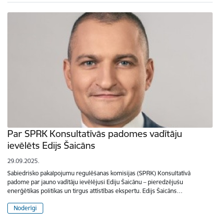
Par SPRK Konsultatīvās padomes vadītāju
ievēlēts Edijs Šaicāns
29.09.2025.
Sabiedrisko pakalpojumu regulēšanas komisijas (SPRK) Konsultatīvā
padome par jauno vadītāju ievēlējusi Ediju Šaicānu – pieredzējušu
enerģētikas politikas un tirgus attīstības ekspertu. Edijs Šaicāns…
Noderīgi