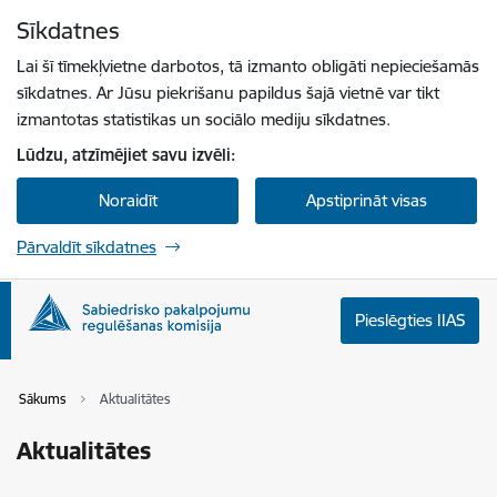
Pāriet uz lapas saturu
Sīkdatnes
Spied
lai meklētu
Enter
Lai šī tīmekļvietne darbotos, tā izmanto obligāti nepieciešamās
sīkdatnes. Ar Jūsu piekrišanu papildus šajā vietnē var tikt
izmantotas statistikas un sociālo mediju sīkdatnes.
Lūdzu, atzīmējiet savu izvēli:
Noraidīt
Apstiprināt visas
Pārvaldīt sīkdatnes
Pieslēgties IIAS
Sākums
Aktualitātes
Aktualitātes