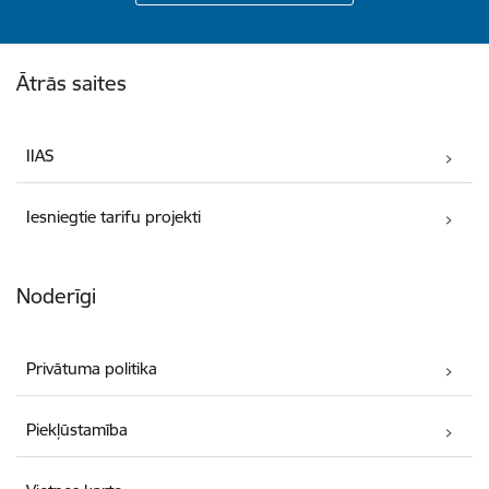
Kājene
Ātrās saites
IIAS
Iesniegtie tarifu projekti
Noderīgi
Privātuma politika
Piekļūstamība