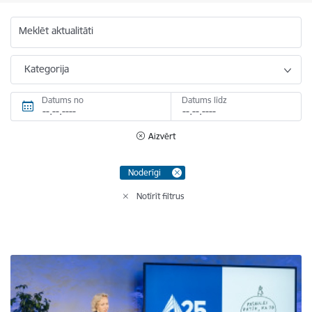
Meklēt aktualitāti
Kategorija
Datums no
Datums līdz
Aizvērt
Noderīgi
Notīrīt filtrus