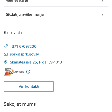
Vietnes karte
Sīkdatņu izvēles maiņa
Kontakti
+371 67097200
E-pasts:
sprk@sprk.gov.lv
Skanstes iela 25, Rīga, LV-1013
Visi kontakti
Sekojiet mums