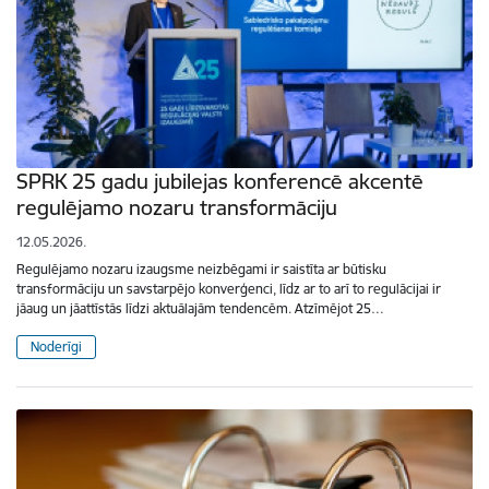
SPRK 25 gadu jubilejas konferencē akcentē
regulējamo nozaru transformāciju
12.05.2026.
Regulējamo nozaru izaugsme neizbēgami ir saistīta ar būtisku
transformāciju un savstarpējo konverģenci, līdz ar to arī to regulācijai ir
jāaug un jāattīstās līdzi aktuālajām tendencēm. Atzīmējot 25…
Noderīgi