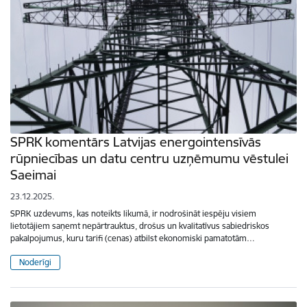
SPRK komentārs Latvijas energointensīvās
rūpniecības un datu centru uzņēmumu vēstulei
Saeimai
23.12.2025.
SPRK uzdevums, kas noteikts likumā, ir nodrošināt iespēju visiem
lietotājiem saņemt nepārtrauktus, drošus un kvalitatīvus sabiedriskos
pakalpojumus, kuru tarifi (cenas) atbilst ekonomiski pamatotām…
Noderīgi