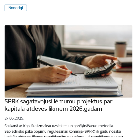
Noderīgi
SPRK sagatavojusi lēmumu projektus par
kapitāla atdeves likmēm 2026.gadam
27.06.2025.
Saskaņā ar Kapitāla izmaksu uzskaites un aprēķināšanas metodiku
Sabiedrisko pakalpojumu regulēšanas komisija (SPRK) ik gadu nosaka
kapitāla atdeves likmes regulējamām nozarēm*. Lai regulējamo nozaru…