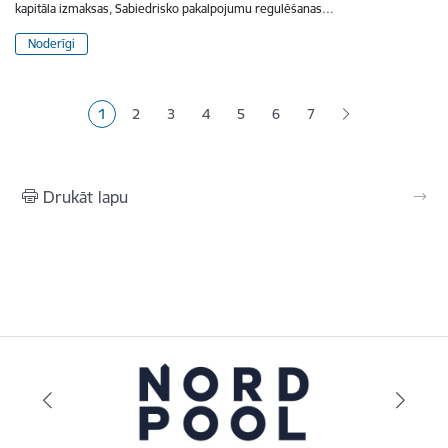
kapitāla izmaksas, Sabiedrisko pakalpojumu regulēšanas…
Noderīgi
Lapošana
1
2
3
4
5
6
7
Pašreizējā lapa
Lapa
Lapa
Lapa
Lapa
Lapa
Drukāt lapu