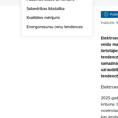
Sabiedrības līdzdalība
Publi
Kvalitātes mērījumi
Publicēts: 
Energoresursu cenu tendences
Elektroe
veida ma
lietotāj
tendence
samazinā
uzraudzī
tendenc
Elektroe
2025.gad
krituma t
novērotai
kas ierob