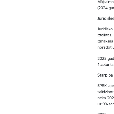
Mājsaimni
(2024.gad
Juridiski
Juridisko
izteiktas.
izmaksas 
norādot u
2025.gad
1.ceturks
Starpība
SPRK apr
salīdzino
nekā 2024
uz 9% sam