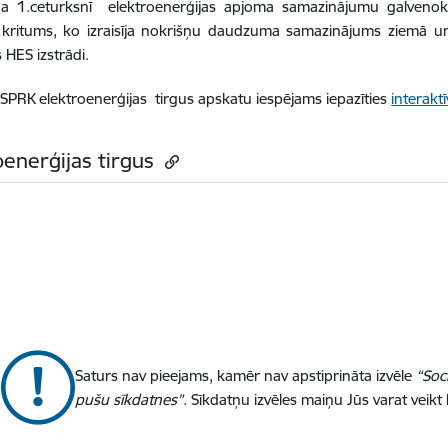
a 1.ceturksnī elektroenerģijas apjoma samazinājumu galvenokār
s kritums, ko izraisīja nokrišņu daudzuma samazinājums ziemā u
HES izstrādi.
 SPRK elektroenerģijas tirgus apskatu iespējams iepazīties
interakt
oenerģijas tirgus
Saturs nav pieejams, kamēr nav apstiprināta izvēle
“Soc
pušu sīkdatnes”
. Sīkdatņu izvēles maiņu Jūs varat veikt