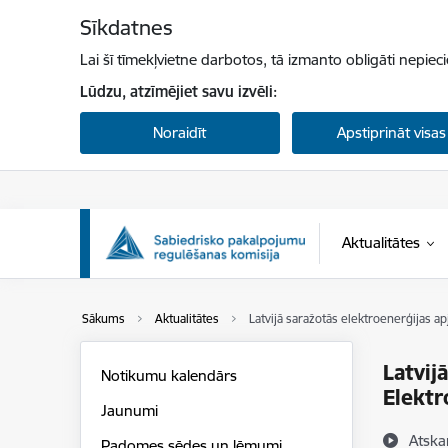
Pāriet uz lapas saturu
Sīkdatnes
Lai šī tīmekļvietne darbotos, tā izmanto obligāti nepiec
Lūdzu, atzīmējiet savu izvēli:
Noraidīt
Apstiprināt visas
Aktualitātes
Sākums
Aktualitātes
Latvijā saražotās elektroenerģijas a
Latvij
Notikumu kalendārs
Elektr
Jaunumi
Atska
Padomes sēdes un lēmumi