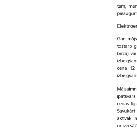
tam, mart
pieaugums
Elektroe
Gan mājsa
tostarp g
biržā) v
izbeigšan
cena 12 
izbeigšan
Mājsaimn
īpatsvars
cenas līg
Savukārt 
aktīvāk 
universāl