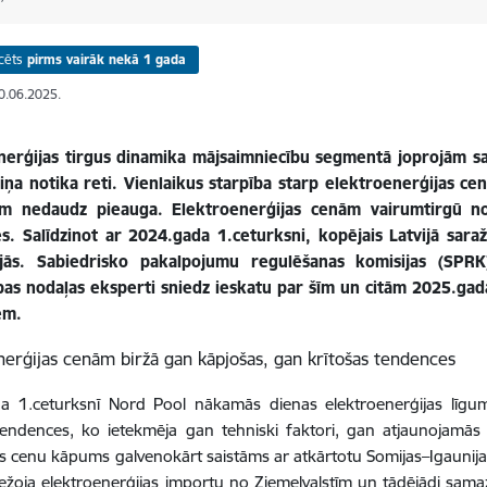
cēts
pirms vairāk nekā 1 gada
10.06.2025.
nerģijas tirgus dinamika mājsaimniecību segmentā joprojām sag
iņa notika reti. Vienlaikus starpība starp elektroenerģijas c
iem nedaudz pieauga. Elektroenerģijas cenām vairumtirgū n
s. Salīdzinot ar 2024.gada 1.ceturksni, kopējais Latvijā sara
jās. Sabiedrisko pakalpojumu regulēšanas komisijas (SPR
bas nodaļas eksperti sniedz ieskatu par šīm un citām 2025.gad
ēm.
nerģijas cenām biržā gan kāpjošas, gan krītošas tendences
a 1.ceturksnī Nord Pool nākamās dienas elektroenerģijas līg
endences, ko ietekmēja gan tehniski faktori, gan atjaunojamās e
s cenu kāpums galvenokārt saistāms ar atkārtotu Somijas–Igaunij
ežoja elektroenerģijas importu no Ziemeļvalstīm un tādējādi samazi