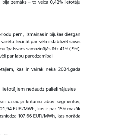
bija zemāks – to veica 0,42% lietotāju
eriodu pērn, izmaiņas ir bijušas diezgan
varētu liecināt par vēlmi stabilizēt savas
mu īpatsvars samazinājās līdz 41% (-9%),
vēli par labu paredzamībai.
otājiem, kas ir vairāk nekā 2024.gada
lietotājiem nedaudz palielinājusies
ksnī uzrādīja kritumu abos segmentos,
a 121,94 EUR/MWh, kas ir par 15% mazāk
na sasniedza 107,66 EUR/MWh, kas norāda