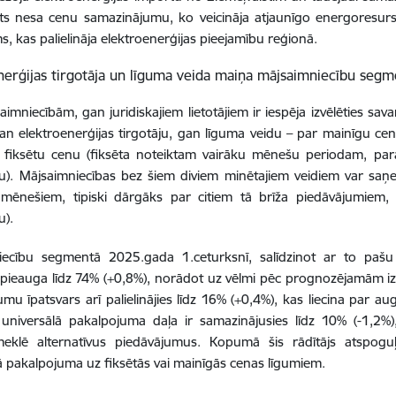
s nesa cenu samazinājumu, ko veicināja atjaunīgo energoresursu, 
, kas palielināja elektroenerģijas pieejamību reģionā.
nerģijas tirgotāja un līguma veida maiņa mājsaimniecību seg
imniecībām, gan juridiskajiem lietotājiem ir iespēja izvēlēties s
an elektroenerģijas tirgotāju, gan līguma veidu – par mainīgu cen
ai fiksētu cenu (fiksēta noteiktam vairāku mēnešu periodam, pa
u). Mājsaimniecības bez šiem diviem minētajiem veidiem var saņe
mēnešiem, tipiski dārgāks par citiem tā brīža piedāvājumiem
u).
iecību segmentā 2025.gada 1.ceturksnī, salīdzinot ar to pašu
 pieauga līdz 74% (+0,8%), norādot uz vēlmi pēc prognozējamām i
umu īpatsvars arī palielinājies līdz 16% (+0,4%), kas liecina par au
universālā pakalpojuma daļa ir samazinājusies līdz 10% (-1,2%),
meklē alternatīvus piedāvājumus. Kopumā šis rādītājs atspogu
ā pakalpojuma uz fiksētās vai mainīgās cenas līgumiem.