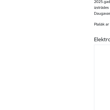
2025.gad
izstrāde
Daugavas 
Plašāk ar
Elektr