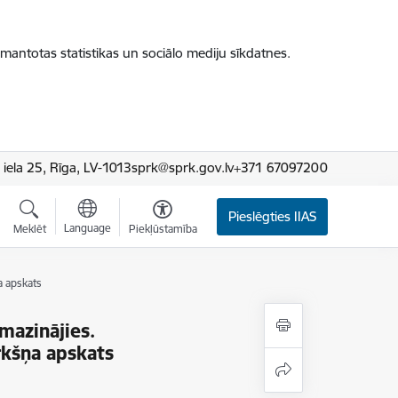
zmantotas statistikas un sociālo mediju sīkdatnes.
iela 25, Rīga, LV-1013
sprk@sprk.gov.lv
+371 67097200
Pieslēgties IIAS
Language
Meklēt
Piekļūstamība
a apskats
mazinājies.
rkšņa apskats