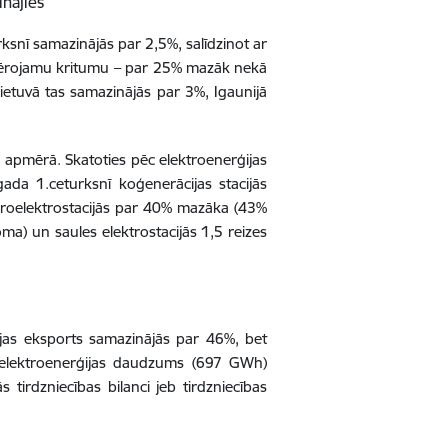
inājies
rksnī samazinājās par 2,5%, salīdzinot ar
ievērojamu kritumu – par 25% mazāk nekā
Lietuvā tas samazinājās par 3%, Igaunijā
 apmērā. Skatoties pēc elektroenerģijas
ada 1.ceturksnī koģenerācijas stacijās
droelektrostacijās par 40% mazāka (43%
a) un saules elektrostacijās 1,5 reizes
ijas eksports samazinājās par 46%, bet
 elektroenerģijas daudzums (697 GWh)
irdzniecības bilanci jeb tirdzniecības