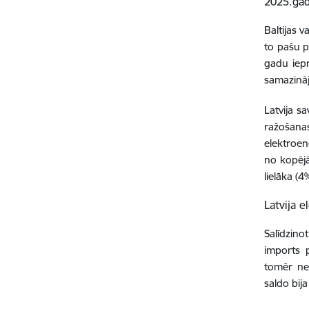
2025.gad
Baltijas 
to pašu p
gadu iepr
samazināj
Latvija s
ražošana
elektroen
no kopējā
lielāka (
Latvija 
Salīdzino
imports 
tomēr ned
saldo bij