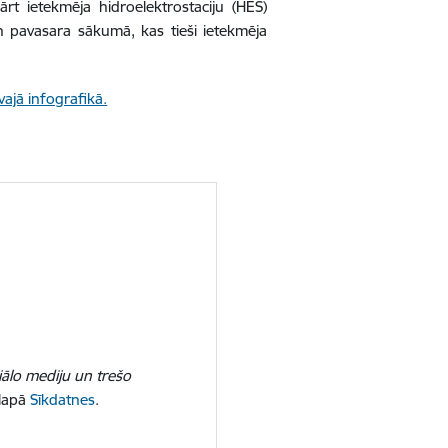
t ietekmēja hidroelektrostaciju (HES)
n pavasara sākumā, kas tieši ietekmēja
īvajā infografikā.
iālo mediju un trešo
 lapā
Sīkdatnes
.