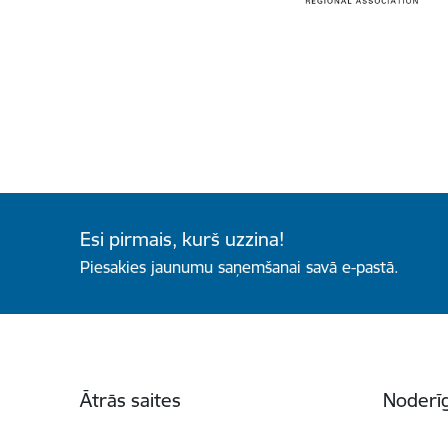
Esi pirmais, kurš uzzina!
Piesakies jaunumu saņemšanai savā e-pastā.
Kājene
Ātrās saites
Noderīg