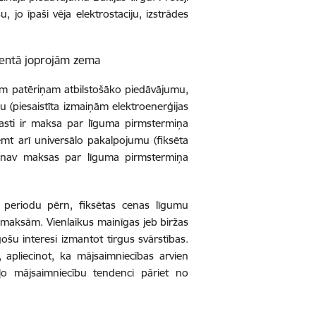
jo īpaši vēja elektrostaciju, izstrādes
mentā joprojām zema
avam patēriņam atbilstošāko piedāvājumu,
u (piesaistīta izmaiņām elektroenerģijas
rasti ir maksa par līguma pirmstermiņa
mt arī universālo pakalpojumu (fiksēta
, nav maksas par līguma pirmstermiņa
 periodu pērn, fiksētas cenas līgumu
zmaksām. Vienlaikus mainīgas jeb biržas
gošu interesi izmantot tirgus svārstības.
 apliecinot, ka mājsaimniecības arvien
ļo mājsaimniecību tendenci pāriet no