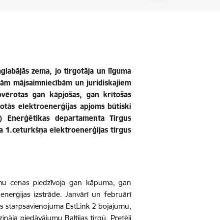
labājās zema, jo tirgotāja un līguma
enām mājsaimniecībām un juridiskajiem
ovērotas gan kāpjošas, gan krītošas
žotās elektroenerģijas apjoms būtiski
K) Enerģētikas departamenta Tirgus
a 1.ceturkšņa elektroenerģijas tirgus
umu cenas piedzīvoja gan kāpuma, gan
nerģijas izstrāde. Janvārī un februārī
as starpsavienojuma EstLink 2 bojājumu,
nāja piedāvājumu Baltijas tirgū. Pretēji