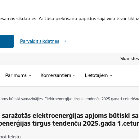
iešamās sīkdatnes. Ar Jūsu piekrišanu papildus šajā vietnē var tikt i
Pārvaldīt sīkdatnes
Skanstes 
Par mums
Komersantiem
Lietotājiem
pjoms būtiski samazinājies. Elektroenerģijas tirgus tendenču 2025.gada 1.ceturkšņ
ā saražotās elektroenerģijas apjoms būtiski sa
oenerģijas tirgus tendenču 2025.gada 1.cetu
ņot tekstu