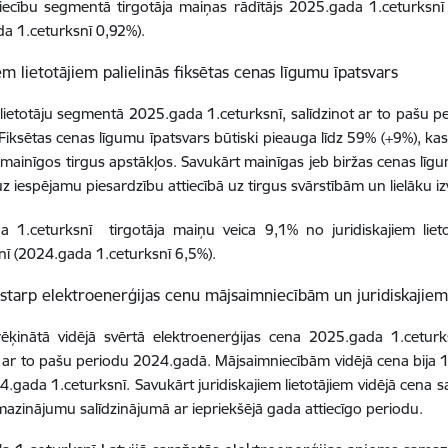
ecību segmentā tirgotāja maiņas rādītājs 2025.gada 1.ceturksnī 
a 1.ceturksnī 0,92%).
em lietotājiem palielinās fiksētas cenas līgumu īpatsvars
 lietotāju segmentā 2025.gada 1.ceturksnī, salīdzinot ar to pašu p
 Fiksētas cenas līgumu īpatsvars būtiski pieauga līdz 59% (+9%), kas 
mainīgos tirgus apstākļos. Savukārt mainīgas jeb biržas cenas līgu
z iespējamu piesardzību attiecībā uz tirgus svārstībām un lielāku iz
a 1.ceturksnī tirgotāja maiņu veica 9,1% no juridiskajiem liet
nī (2024.gada 1.ceturksnī 6,5%).
 starp elektroenerģijas cenu mājsaimniecībām un juridiskajiem 
ēķinātā vidējā svērtā elektroenerģijas cena 2025.gada 1.cetur
t ar to pašu periodu 2024.gadā. Mājsaimniecībām vidējā cena bij
.gada 1.ceturksnī. Savukārt juridiskajiem lietotājiem vidējā ce
azinājumu salīdzinājumā ar iepriekšējā gada attiecīgo periodu.