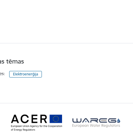
tas tēmas
es:
Elektroenerģija