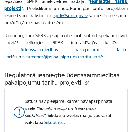
iepazīties SPRK tīmekļvietnes sadaļā “
Iesniegtie tarifu
projekti
”. Priekšlikumi un ieteikumi par tarifu projektiem
iesniedzami, rakstot uz
sprk@sprk.gov.lv
vai uz komersantu
norādītajām e-pasta adresēm.
Uzzini arī, kādi SPRK apstiprinātie tarifi šobrīd spēkā ir citviet
Latvijā! Ielūkojies SPRK interaktīvajās kartēs –
ūdenssaimniecības pakalpojumu tarifu
kart
ē un
siltumenerģijas pakalpojumu tarifu kartē
.
Regulatorā iesniegtie ūdenssaimniecības
pakalpojumu tarifu projekti
Saturs nav pieejams, kamēr nav apstiprināta
izvēle
“Sociālo mediju un trešo pušu
sīkdatnes”
. Sīkdatņu izvēles maiņu Jūs varat
veikt lapā
Sīkdatnes
.