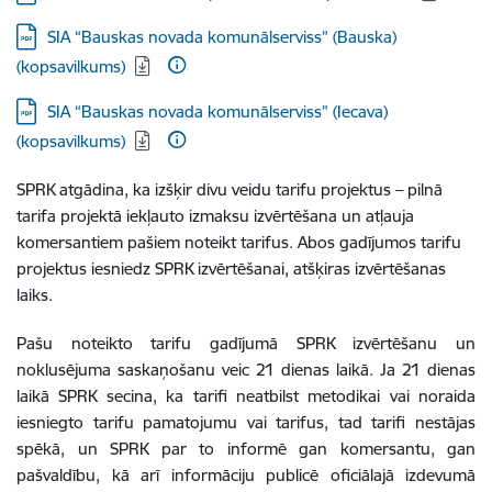
Lejupielādēt:
SIA “Bauskas novada komunālserviss” (Bauska)
(kopsavilkums)
Lejupielādēt:
SIA “Bauskas novada komunālserviss” (Iecava)
(kopsavilkums)
SPRK atgādina, ka izšķir divu veidu tarifu projektus – pilnā
tarifa projektā iekļauto izmaksu izvērtēšana un atļauja
komersantiem pašiem noteikt tarifus. Abos gadījumos tarifu
projektus iesniedz SPRK izvērtēšanai, atšķiras izvērtēšanas
laiks.
Pašu noteikto tarifu gadījumā SPRK izvērtēšanu un
noklusējuma saskaņošanu veic 21 dienas laikā. Ja 21 dienas
laikā SPRK secina, ka tarifi neatbilst metodikai vai noraida
iesniegto tarifu pamatojumu vai tarifus, tad tarifi nestājas
spēkā, un SPRK par to informē gan komersantu, gan
pašvaldību, kā arī informāciju publicē oficiālajā izdevumā