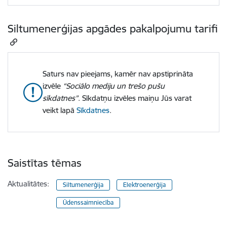
Siltumenerģijas apgādes pakalpojumu tarifi
Saturs nav pieejams, kamēr nav apstiprināta
izvēle
“Sociālo mediju un trešo pušu
sīkdatnes”
. Sīkdatņu izvēles maiņu Jūs varat
veikt lapā
Sīkdatnes
.
Saistītas tēmas
Aktualitātes:
Siltumenerģija
Elektroenerģija
Ūdenssaimniecība