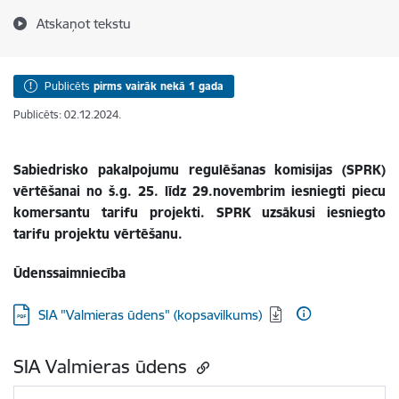
Atskaņot tekstu
Publicēts
pirms vairāk nekā 1 gada
Publicēts: 02.12.2024.
Sabiedrisko pakalpojumu regulēšanas komisijas (SPRK)
vērtēšanai no š.g. 25. līdz 29.novembrim iesniegti piecu
komersantu tarifu projekti. SPRK uzsākusi iesniegto
tarifu projektu vērtēšanu.
Ūdenssaimniecība
Lejupielādēt:
SIA "Valmieras ūdens" (kopsavilkums)
SIA Valmieras ūdens