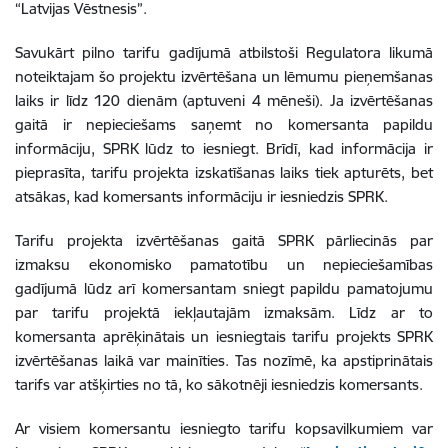
“Latvijas Vēstnesis”.
Savukārt pilno tarifu gadījumā atbilstoši Regulatora likumā
noteiktajam šo projektu izvērtēšana un lēmumu pieņemšanas
laiks ir līdz 120 dienām (aptuveni 4 mēneši). Ja izvērtēšanas
gaitā ir nepieciešams saņemt no komersanta papildu
informāciju, SPRK lūdz to iesniegt. Brīdī, kad informācija ir
pieprasīta, tarifu projekta izskatīšanas laiks tiek apturēts, bet
atsākas, kad komersants informāciju ir iesniedzis SPRK.
Tarifu projekta izvērtēšanas gaitā SPRK pārliecinās par
izmaksu ekonomisko pamatotību un nepieciešamības
gadījumā lūdz arī komersantam sniegt papildu pamatojumu
par tarifu projektā iekļautajām izmaksām. Līdz ar to
komersanta aprēķinātais un iesniegtais tarifu projekts SPRK
izvērtēšanas laikā var mainīties. Tas nozīmē, ka apstiprinātais
tarifs var atšķirties no tā, ko sākotnēji iesniedzis komersants.
Ar visiem komersantu iesniegto tarifu kopsavilkumiem var