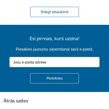
Sniegt atsauksmi
Esi pirmais, kurš uzzina!
Piesakies jaunumu saņemšanai savā e-pastā.
Kājene
Ātrās saites