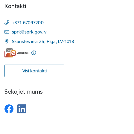
Kontakti
+371 67097200
E-pasts:
sprk@sprk.gov.lv
Skanstes iela 25, Rīga, LV-1013
Visi kontakti
Sekojiet mums