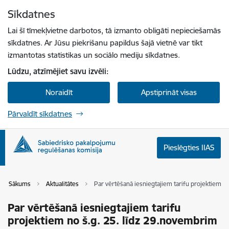
Pāriet uz lapas saturu
Sīkdatnes
Spied
lai meklētu
Enter
Lai šī tīmekļvietne darbotos, tā izmanto obligāti nepieciešamās
sīkdatnes. Ar Jūsu piekrišanu papildus šajā vietnē var tikt
izmantotas statistikas un sociālo mediju sīkdatnes.
Lūdzu, atzīmējiet savu izvēli:
Noraidīt
Apstiprināt visas
Pārvaldīt sīkdatnes
Pieslēgties IIAS
Sākums
Aktualitātes
Par vērtēšanā iesniegtajiem tarifu projektiem n
Par vērtēšanā iesniegtajiem tarifu
projektiem no š.g. 25. līdz 29.novembrim