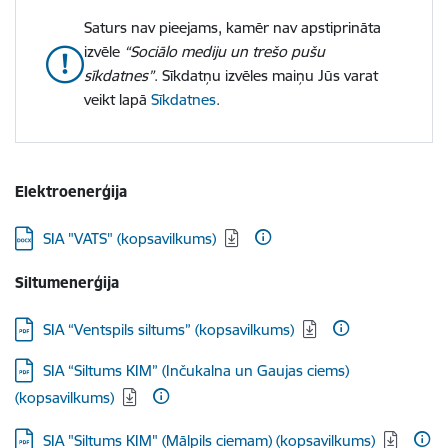
Saturs nav pieejams, kamēr nav apstiprināta
izvēle
“Sociālo mediju un trešo pušu
sīkdatnes”
. Sīkdatņu izvēles maiņu Jūs varat
veikt lapā
Sīkdatnes
.
Elektroenerģija
Lejupielādēt:
SIA "VATS" (kopsavilkums)
Siltumenerģija
Lejupielādēt:
SIA “Ventspils siltums” (kopsavilkums)
Lejupielādēt:
SIA “Siltums KIM” (Inčukalna un Gaujas ciems)
(kopsavilkums)
Lejupielādēt:
SIA "Siltums KIM" (Mālpils ciemam) (kopsavilkums)