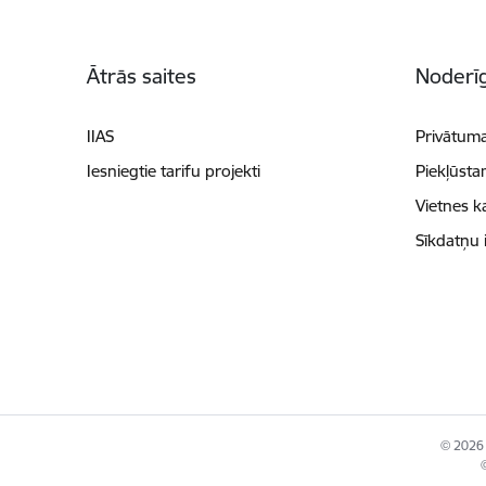
Kājene
Ātrās saites
Noderīg
IIAS
Privātuma
Iesniegtie tarifu projekti
Piekļūsta
Vietnes k
Sīkdatņu 
© 2026 
©