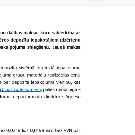
uno dalības maksu, kuru sabiedrība ar
ēros depozīta iepakotājiem (dzērienu
 pakalpojuma sniegšanu. Jaunā maksa
 depozīta sistēmā atgrieztā iepakojuma
juma grupu materiālu realizācijas cenu
 par depozīta iepakojuma vienību, kas
arbības noteikumiem
, paliek nemainīga –
ritumu departamenta direktore Agnese
 no 0,0219 līdz 0,0199 eiro bez PVN par