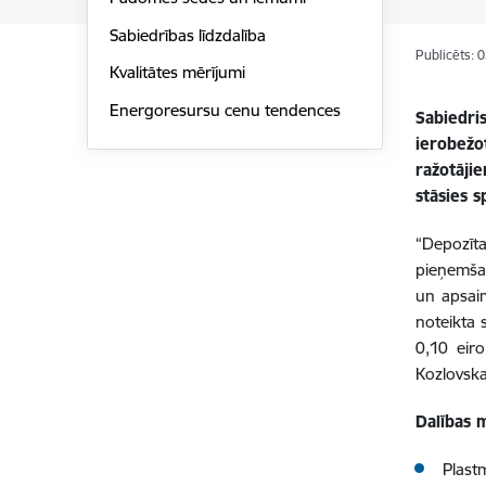
Sabiedrības līdzdalība
Publicēts: 
Kvalitātes mērījumi
Energoresursu cenu tendences
Sabiedri
ierobežo
ražotāji
stāsies s
“Depozīt
pieņemšan
un apsai
noteikta 
0,10 eir
Kozlovska
Dalības 
Plast