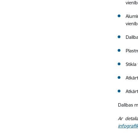
vienīb
Alumī
vienīb
Dalīb
Plast
Stikl
Atkār
Atkār
Dalības m
Ar detal
infografi