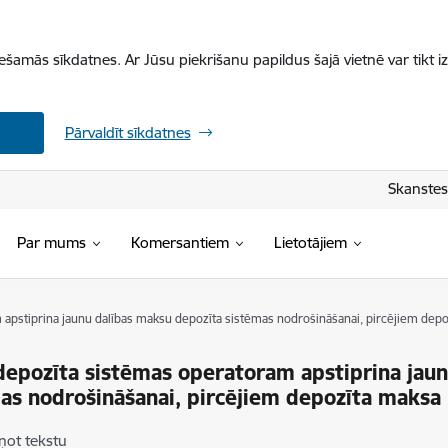
iešamās sīkdatnes. Ar Jūsu piekrišanu papildus šajā vietnē var tikt i
Pārvaldīt sīkdatnes
Skanstes 
Par mums
Komersantiem
Lietotājiem
apstiprina jaunu dalības maksu depozīta sistēmas nodrošināšanai, pircējiem dep
epozīta sistēmas operatoram apstiprina jaun
as nodrošināšanai, pircējiem depozīta maksa
ņot tekstu