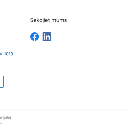
Sekojiet mums
LV-1013
argātas.
s.