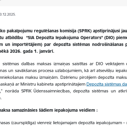
03.12.2025.
sko pakalpojumu regulēšanas komisija (SPRK) apstiprinājusi ja
tu atbildību “SIA Depozīta Iepakojuma Operators” (DIO) piem
em un importētājiem) par depozīta sistēmas nodrošināšanas
pēkā 2026. gada 1. janvārī.
a sistēmas dalības maksas izmaiņas saistītas ar DIO veiktajiem
as un savākšanas procesa uzlabojumiem, kā arī atsevišķu iepako
mniekošanas maksu izmaiņām. Dzērienu pircējiem depozīta maksa
saskaņā ar Ministru kabineta apstiprinātajiem
Depozīta sistēmas d
o,” norāda SPRK Ūdenssaimniecības, depozīta sistēmas un atk
.
maksa samazināsies šādiem iepakojuma veidiem :
masas (caurspīdīga) vienreiz lietojamajam depozīta iepakojumam –