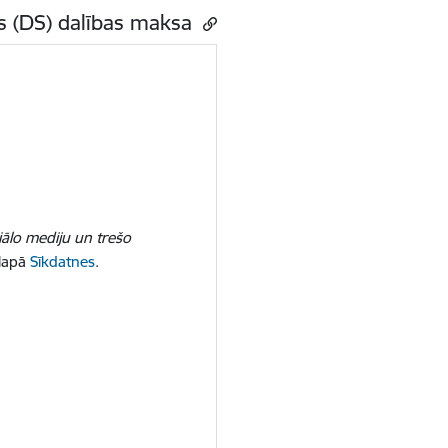
s (DS) dalības maksa
iālo mediju un trešo
 lapā
Sīkdatnes
.