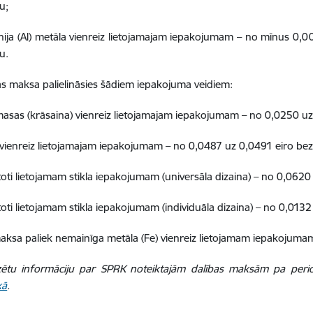
u;
nija (Al) metāla vienreiz lietojamajam iepakojumam – no mīnus 0,
u.
as maksa palielināsies šādiem iepakojuma veidiem:
masas (krāsaina) vienreiz lietojamajam iepakojumam – no 0,0250 uz
a vienreiz lietojamajam iepakojumam – no 0,0487 uz 0,0491 eiro be
toti lietojamam stikla iepakojumam (universāla dizaina) – no 0,0620
toti lietojamam stikla iepakojumam (individuāla dizaina) – no 0,013
aksa paliek nemainīga metāla (Fe) vienreiz lietojamam iepakojumam
izētu informāciju par SPRK noteiktajām dalības maksām pa perio
kā
.