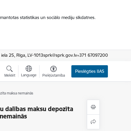
zmantotas statistikas un sociālo mediju sīkdatnes.
iela 25, Rīga, LV-1013
sprk@sprk.gov.lv
+371 67097200
Pieslēgties IIAS
Language
Meklēt
Piekļūstamība
ozīta maksa nemainās
u dalības maksu depozīta
 nemainās