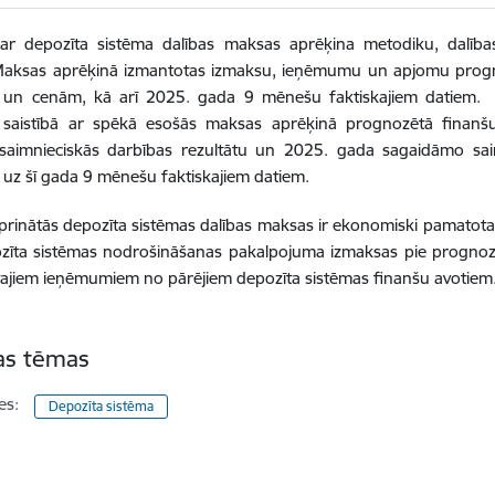
ar depozīta sistēma dalības maksas aprēķina metodiku, dalīb
aksas aprēķinā izmantotas izmaksu, ieņēmumu un apjomu prognoz
 un cenām, kā arī 2025. gada 9 mēnešu faktiskajiem datiem.
a saistībā ar spēkā esošās maksas aprēķinā prognozētā finanš
 saimnieciskās darbības rezultātu un 2025. gada sagaidāmo saim
s uz šī gada 9 mēnešu faktiskajiem datiem.
prinātās depozīta sistēmas dalības maksas ir ekonomiski pamatota
zīta sistēmas nodrošināšanas pakalpojuma izmaksas pie prognoz
ajiem ieņēmumiem no pārējiem depozīta sistēmas finanšu avotiem
tas tēmas
es:
Depozīta sistēma