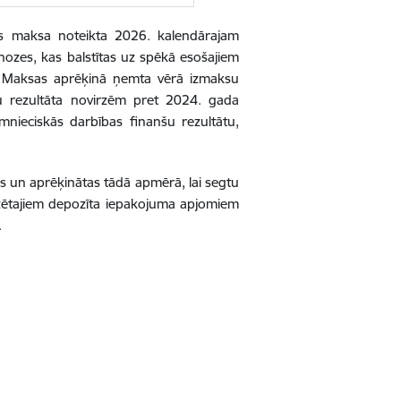
as maksa noteikta 2026. kalendārajam
es, kas balstītas uz spēkā esošajiem
 Maksas aprēķinā ņemta vērā izmaksu
u rezultāta novirzēm pret 2024. gada
nieciskās darbības finanšu rezultātu,
s un aprēķinātas tādā apmērā, lai segtu
ētajiem depozīta iepakojuma apjomiem
.