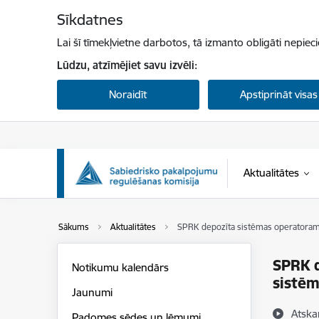
Pāriet uz lapas saturu
Sīkdatnes
Lai šī tīmekļvietne darbotos, tā izmanto obligāti nepiec
Lūdzu, atzīmējiet savu izvēli:
Noraidīt
Apstiprināt visas
Aktualitātes
Sākums
Aktualitātes
SPRK depozīta sistēmas operatoram 
SPRK d
Notikumu kalendārs
sistēm
Jaunumi
Atska
Padomes sēdes un lēmumi