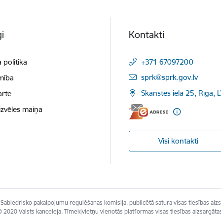
i
Kontakti
 politika
+371 67097200
E-pasts:
sprk@sprk.gov.lv
mība
Skanstes iela 25, Rīga, 
arte
izvēles maiņa
Visi kontakti
Sabiedrisko pakalpojumu regulēšanas komisija, publicētā satura visas tiesības aizs
 2020 Valsts kanceleja, Tīmekļvietņu vienotās platformas visas tiesības aizsargāta