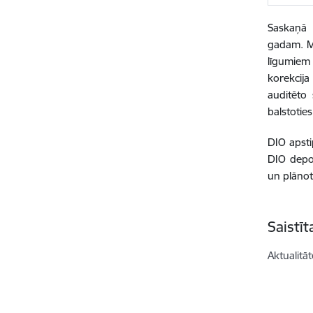
Saskaņā 
gadam. M
līgumiem
korekcij
auditēto
balstotie
DIO apsti
DIO depo
un plānot
Saistī
Aktualitāt