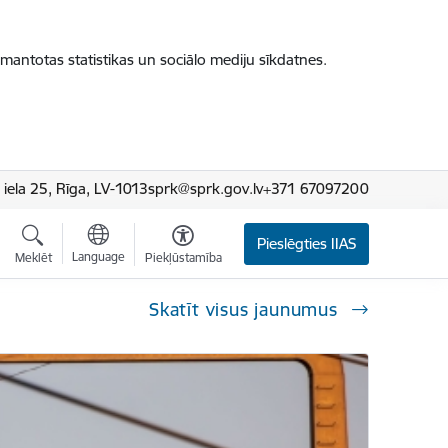
zmantotas statistikas un sociālo mediju sīkdatnes.
iela 25, Rīga, LV-1013
sprk@sprk.gov.lv
+371 67097200
Pieslēgties IIAS
Language
Meklēt
Piekļūstamība
Skatīt visus jaunumus