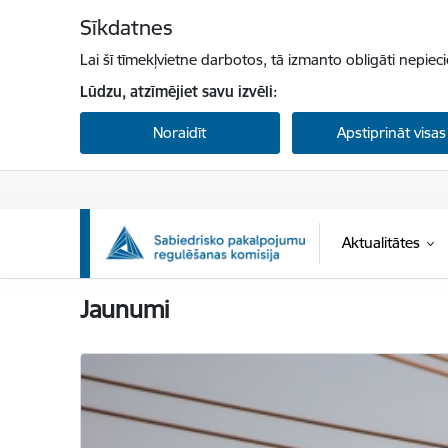
Pāriet uz lapas saturu
Sīkdatnes
Lai šī tīmekļvietne darbotos, tā izmanto obligāti nepiec
Lūdzu, atzīmējiet savu izvēli:
Noraidīt
Apstiprināt visas
Aktualitātes
Sabiedrisko pakalpojumu regulēšanas komisi
Jaunumi