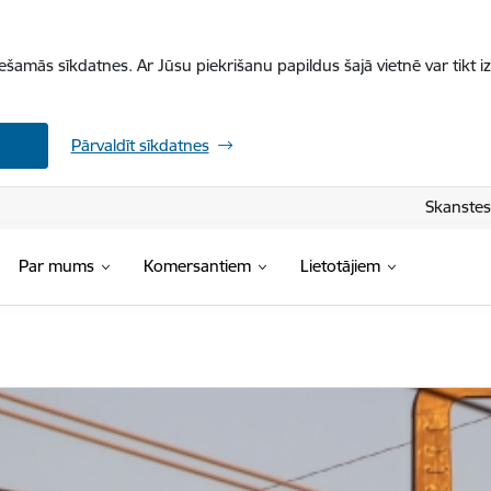
iešamās sīkdatnes. Ar Jūsu piekrišanu papildus šajā vietnē var tikt i
Pārvaldīt sīkdatnes
Skanstes 
Par mums
Komersantiem
Lietotājiem
ja