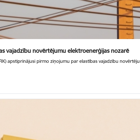
ības vajadzību novērtējumu elektroenerģijas nozarē
) apstiprinājusi pirmo ziņojumu par elastības vajadzību novērtējum