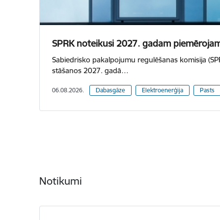
SPRK noteikusi 2027. gadam piemērojamā
Sabiedrisko pakalpojumu regulēšanas komisija (SPRK
stāšanos 2027. gadā…
06.08.2026.
Dabasgāze
Elektroenerģija
Pasts
Notikumi